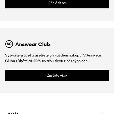
Přihlásit se
Answear Club
Vytvořte si účet a ušetřete při každém nákupu. V Answear
Clubu získáte až
20%
trvalou slevu z běžných cen.
Zjistěte více