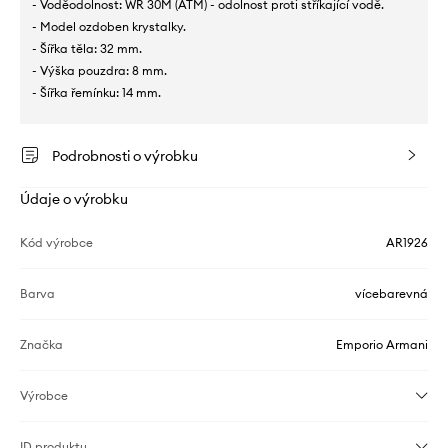
- Voděodolnost: WR 30M (ATM) - odolnost proti stříkající vodě.
- Model ozdoben krystalky.
- Šířka těla: 32 mm.
- Výška pouzdra: 8 mm.
- Šířka řemínku: 14 mm.
Podrobnosti o výrobku
Údaje o výrobku
Kód výrobce
AR1926
Barva
vícebarevná
Značka
Emporio Armani
Výrobce
ID produktu