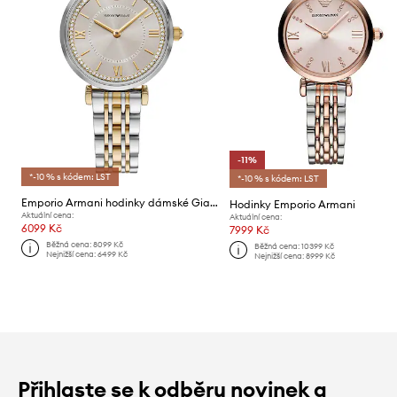
-11%
*-10 % s kódem: LST
*-10 % s kódem: LST
Emporio Armani hodinky dámské Gianni T-Bar
Hodinky Emporio Armani
Aktuální cena:
Aktuální cena:
6099 Kč
7999 Kč
Běžná cena:
8099 Kč
Běžná cena:
10399 Kč
Nejnižší cena:
6499 Kč
Nejnižší cena:
8999 Kč
Přihlaste se k odběru novinek a