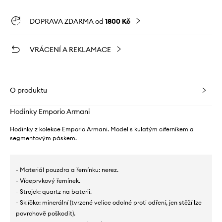
DOPRAVA ZDARMA od
1800 Kč
VRÁCENÍ A REKLAMACE
O produktu
Hodinky Emporio Armani
Hodinky z kolekce Emporio Armani. Model s kulatým ciferníkem a
segmentovým páskem.
- Materiál pouzdra a řemínku: nerez.
- Víceprvkový řemínek.
- Strojek: quartz na baterii.
- Sklíčko: minerální (tvrzené velice odolné proti odření, jen stěží lze
povrchově poškodit).