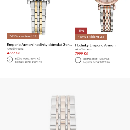
-11%
*-10 % s kódem: LST
*-10 % s kódem: LST
Emporio Armani hodinky dámské Genni
Hodinky Emporio Armani
Aktuální cena:
Aktuální cena:
4799 Kč
7999 Kč
Běžná cena:
6399 Kč
Běžná cena:
10399 Kč
Nejnižší cena:
5099 Kč
Nejnižší cena:
8999 Kč