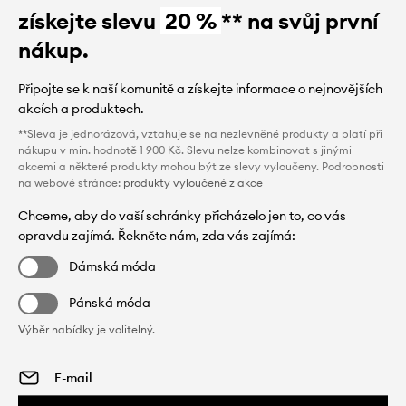
získejte slevu
20 %
** na svůj první
nákup.
Připojte se k naší komunitě a získejte informace o nejnovějších
akcích a produktech.
**Sleva je jednorázová, vztahuje se na nezlevněné produkty a platí při
nákupu v min. hodnotě 1 900 Kč. Slevu nelze kombinovat s jinými
akcemi a některé produkty mohou být ze slevy vyloučeny. Podrobnosti
na webové stránce:
produkty vyloučené z akce
Chceme, aby do vaší schránky přicházelo jen to, co vás
opravdu zajímá. Řekněte nám, zda vás zajímá:
Dámská móda
Pánská móda
Výběr nabídky je volitelný.