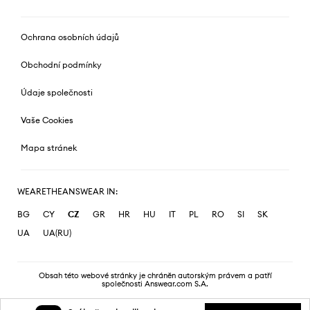
Ochrana osobních údajů
Obchodní podmínky
Údaje společnosti
Vaše Cookies
Mapa stránek
WEARETHEANSWEAR IN:
BG
CY
CZ
GR
HR
HU
IT
PL
RO
SI
SK
UA
UA(RU)
Obsah této webové stránky je chráněn autorským právem a patří
společnosti Answear.com S.A.