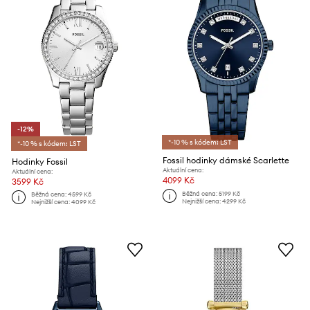
-12%
*-10 % s kódem: LST
*-10 % s kódem: LST
Fossil hodinky dámské Scarlette
Hodinky Fossil
Aktuální cena:
Aktuální cena:
4099 Kč
3599 Kč
Běžná cena:
5199 Kč
Běžná cena:
4599 Kč
Nejnižší cena:
4299 Kč
Nejnižší cena:
4099 Kč