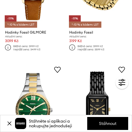
-11%
-11%
*-10 % s kódem: LST
*-10 % s kódem: LST
Hodinky Fossil GILMORE
Hodinky Fossil
Aktuální cena:
Aktuální cena:
3099 Kč
3199 Kč
Běžná cena:
3999 Kč
Běžná cena:
3999 Kč
Nejnižší cena:
3499 Kč
Nejnižší cena:
3599 Kč
Stáhněte si aplikaci a
Stáhnout
nakupujte jednodušeji