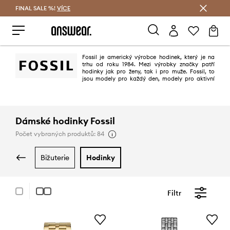
FINAL SALE %!
VÍCE
Ušetřete s Answear Club
Fossil je americký výrobce hodinek, který je na
trhu od roku 1984. Mezi výrobky značky patří
hodinky jak pro ženy, tak i pro muže. Fossil, to
jsou modely pro každý den, modely pro aktivní
lidí a také elegantní hodinky.
Dámské hodinky Fossil
Počet vybraných produktů: 84
bižuterie
hodinky
Filtr