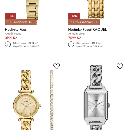
-11%
-10%
*-10 % s kódem: LST
*-10 % s kódem: LST
Hodinky Fossil
Hodinky Fossil RAQUEL
Aktuální cena:
Aktuální cena:
3199 Kč
7099 Kč
Běžná cena:
3999 Kč
Běžná cena:
9199 Kč
Nejnižší cena:
3599 Kč
Nejnižší cena:
7899 Kč