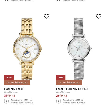
Nejnižší cena:
4099 Kč
Nejnižší cena:
3059 Kč
-12%
-11%
*-10 % s kódem: LST
*-10 % s kódem: LST
Hodinky Fossil
Fossil - Hodinky ES4432
Aktuální cena:
Aktuální cena:
3599 Kč
2699 Kč
Běžná cena:
4599 Kč
Běžná cena:
3399 Kč
Nejnižší cena:
4099 Kč
Nejnižší cena:
3059 Kč