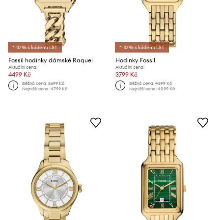
*-10 % s kódem: LST
*-10 % s kódem: LST
Fossil hodinky dámské Raquel
Hodinky Fossil
Aktuální cena:
Aktuální cena:
4499 Kč
3799 Kč
Běžná cena:
5699 Kč
Běžná cena:
4599 Kč
Nejnižší cena:
4799 Kč
Nejnižší cena:
4099 Kč