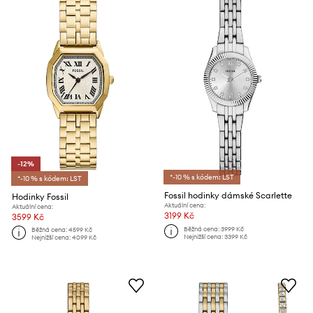
-12%
*-10 % s kódem: LST
*-10 % s kódem: LST
Fossil hodinky dámské Scarlette
Hodinky Fossil
Aktuální cena:
Aktuální cena:
3199 Kč
3599 Kč
Běžná cena:
3999 Kč
Běžná cena:
4599 Kč
Nejnižší cena:
3399 Kč
Nejnižší cena:
4099 Kč