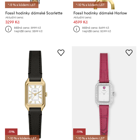
*-5 % s kódem: LST
*-10 % s kódem: LST
Fossil hodinky dámské Scarlette
Fossil hodinky dámské Harlow
Aktuální cena:
Aktuální cena:
3299 Kč
4599 Kč
Běžná cena:
3999 Kč
Běžná cena:
5699 Kč
Nejnižší cena:
3599 Kč
Nejnižší cena:
5099 Kč
-11%
-11%
*-10 % s kódem: LST
*-10 % s kódem: LST