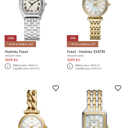
-12%
-11%
*-10 % s kódem: LST
*-10 % s kódem: LST
Hodinky Fossil
Fossil - Hodinky ES4735
Aktuální cena:
Aktuální cena:
3599 Kč
3099 Kč
Běžná cena:
4599 Kč
Běžná cena:
3999 Kč
Nejnižší cena:
4099 Kč
Nejnižší cena:
3499 Kč