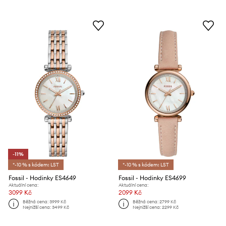
-11%
*-10 % s kódem: LST
*-10 % s kódem: LST
Fossil - Hodinky ES4649
Fossil - Hodinky ES4699
Aktuální cena:
Aktuální cena:
3099 Kč
2099 Kč
Běžná cena:
3999 Kč
Běžná cena:
2799 Kč
Nejnižší cena:
3499 Kč
Nejnižší cena:
2299 Kč