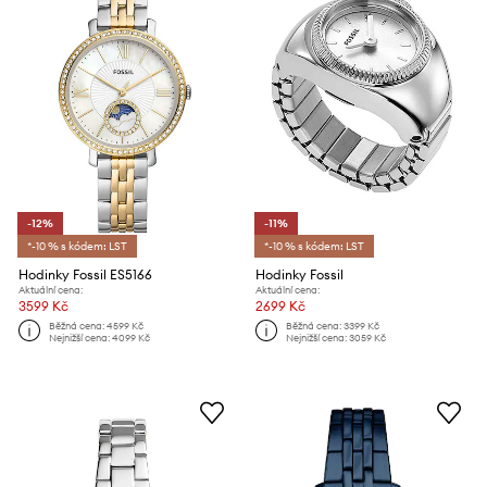
-12%
-11%
*-10 % s kódem: LST
*-10 % s kódem: LST
Hodinky Fossil ES5166
Hodinky Fossil
Aktuální cena:
Aktuální cena:
3599 Kč
2699 Kč
Běžná cena:
4599 Kč
Běžná cena:
3399 Kč
Nejnižší cena:
4099 Kč
Nejnižší cena:
3059 Kč