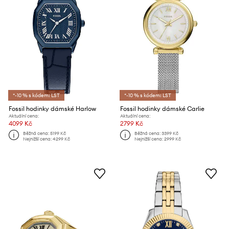
*-10 % s kódem: LST
*-10 % s kódem: LST
Fossil hodinky dámské Harlow
Fossil hodinky dámské Carlie
Aktuální cena:
Aktuální cena:
4099 Kč
2799 Kč
Běžná cena:
5199 Kč
Běžná cena:
3399 Kč
Nejnižší cena:
4299 Kč
Nejnižší cena:
2999 Kč