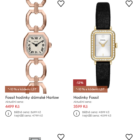
-12%
*-10 % s kódem: LST
*-10 % s kódem: LST
Fossil hodinky dámské Harlow
Hodinky Fossil
Aktuální cena:
Aktuální cena:
4499 Kč
3599 Kč
Běžná cena:
5699 Kč
Běžná cena:
4599 Kč
Nejnižší cena:
4799 Kč
Nejnižší cena:
4099 Kč