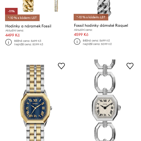
-11%
*-10 % s kódem: LST
*-10 % s kódem: LST
Fossil hodinky dámské Raquel
Hodinky a náramek Fossil
Aktuální cena:
Aktuální cena:
4599 Kč
4499 Kč
Běžná cena:
5699 Kč
Běžná cena:
5699 Kč
Nejnižší cena:
5099 Kč
Nejnižší cena:
5099 Kč