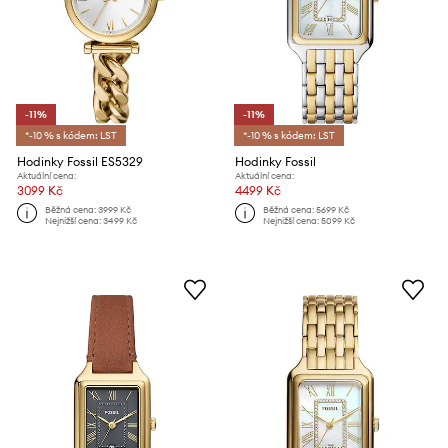
-11%
-11%
*-10 % s kódem: LST
*-10 % s kódem: LST
Hodinky Fossil ES5329
Hodinky Fossil
Aktuální cena:
Aktuální cena:
3099 Kč
4499 Kč
Běžná cena:
3999 Kč
Běžná cena:
5699 Kč
Nejnižší cena:
3499 Kč
Nejnižší cena:
5099 Kč