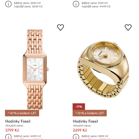
Běžná cena:
3399 Kč
Běžná cena:
5199 Kč
Nejnižší cena:
3059 Kč
Nejnižší cena:
4499 Kč
-11%
*-10 % s kódem: LST
*-10 % s kódem: LST
Hodinky Fossil
Hodinky Fossil
Aktuální cena:
Aktuální cena:
3799 Kč
2699 Kč
Běžná cena:
4599 Kč
Běžná cena:
3399 Kč