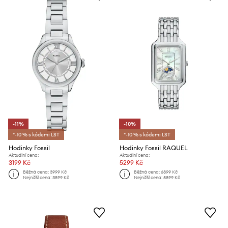
-11%
-10%
*-10 % s kódem: LST
*-10 % s kódem: LST
Hodinky Fossil
Hodinky Fossil RAQUEL
Aktuální cena:
Aktuální cena:
3199 Kč
5299 Kč
Běžná cena:
3999 Kč
Běžná cena:
6899 Kč
Nejnižší cena:
3599 Kč
Nejnižší cena:
5899 Kč