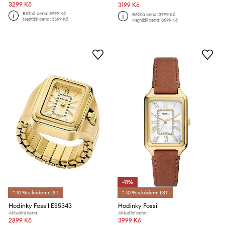
3299 Kč
3199 Kč
Běžná cena:
3999 Kč
Běžná cena:
3999 Kč
Nejnižší cena:
3599 Kč
Nejnižší cena:
3599 Kč
-11%
*-10 % s kódem: LST
*-10 % s kódem: LST
Hodinky Fossil ES5343
Hodinky Fossil
Aktuální cena:
Aktuální cena:
2899 Kč
3999 Kč