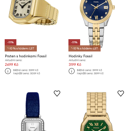
-11%
-11%
*-10 % s kódem: LST
*-10 % s kódem: LST
Prsten s hodinkami Fossil
Hodinky Fossil
Aktuální cena:
Aktuální cena:
2699 Kč
3199 Kč
Běžná cena:
3399 Kč
Běžná cena:
3999 Kč
Nejnižší cena:
3059 Kč
Nejnižší cena:
3599 Kč