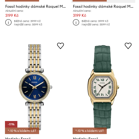
Fossil hodinky dámské Raquel Mini
Fossil hodinky dámské Raquel Mini
Aktuální cena:
Aktuální cena:
3199 Kč
3199 Kč
Běžná cena:
3999 Kč
Běžná cena:
3999 Kč
Nejnižší cena:
3599 Kč
Nejnižší cena:
3599 Kč
-11%
*-10 % s kódem: LST
*-10 % s kódem: LST
Hodinky Fossil
Hodinky Fossil