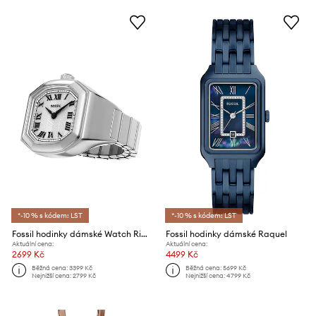
*-10 % s kódem: LST
*-10 % s kódem: LST
Fossil hodinky dámské Watch Ring
Fossil hodinky dámské Raquel
Aktuální cena:
Aktuální cena:
2699 Kč
4499 Kč
Běžná cena:
3399 Kč
Běžná cena:
5699 Kč
Nejnižší cena:
2799 Kč
Nejnižší cena:
4799 Kč