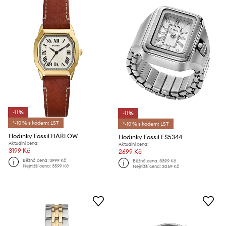
-11%
-11%
*-10 % s kódem: LST
*-10 % s kódem: LST
Hodinky Fossil HARLOW
Hodinky Fossil ES5344
Aktuální cena:
Aktuální cena:
3199 Kč
2699 Kč
Běžná cena:
3999 Kč
Běžná cena:
3399 Kč
Nejnižší cena:
3599 Kč
Nejnižší cena:
3059 Kč