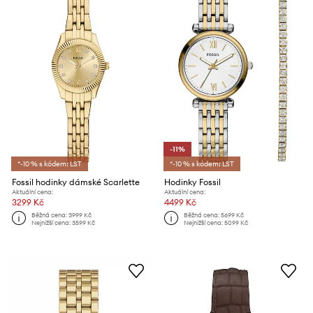
-11%
*-10 % s kódem: LST
*-10 % s kódem: LST
Fossil hodinky dámské Scarlette
Hodinky Fossil
Aktuální cena:
Aktuální cena:
3299 Kč
4499 Kč
Běžná cena:
3999 Kč
Běžná cena:
5699 Kč
Nejnižší cena:
3599 Kč
Nejnižší cena:
5099 Kč