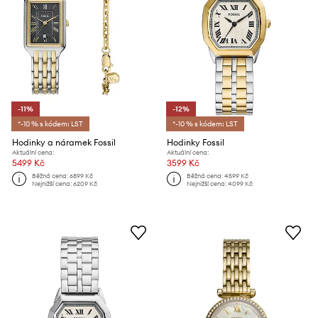
-11%
-12%
*-10 % s kódem: LST
*-10 % s kódem: LST
Hodinky a náramek Fossil
Hodinky Fossil
Aktuální cena:
Aktuální cena:
5499 Kč
3599 Kč
Běžná cena:
6899 Kč
Běžná cena:
4599 Kč
Nejnižší cena:
6209 Kč
Nejnižší cena:
4099 Kč