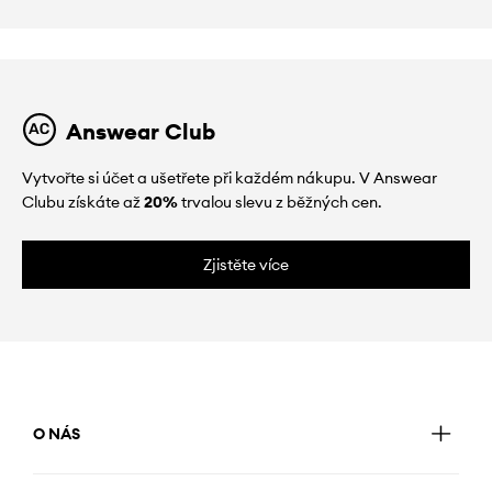
Answear Club
Vytvořte si účet a ušetřete při každém nákupu. V Answear
Clubu získáte až
20%
trvalou slevu z běžných cen.
Zjistěte více
O NÁS