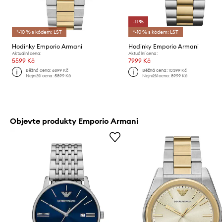
-11%
*-10 % s kódem: LST
*-10 % s kódem: LST
Hodinky Emporio Armani
Hodinky Emporio Armani
Aktuální cena:
Aktuální cena:
5599 Kč
7999 Kč
Běžná cena:
6899 Kč
Běžná cena:
10399 Kč
Nejnižší cena:
5899 Kč
Nejnižší cena:
8999 Kč
Objevte produkty Emporio Armani