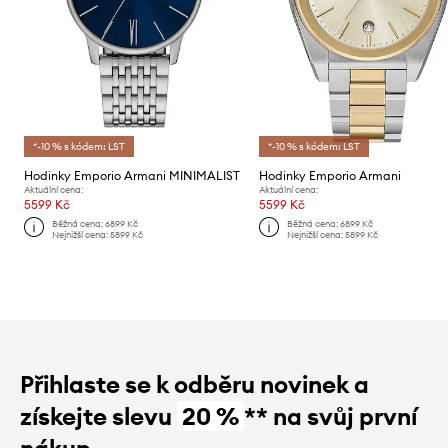
*-10 % s kódem: LST
*-10 % s kódem: LST
Hodinky Emporio Armani MINIMALIST
Hodinky Emporio Armani
Aktuální cena:
Aktuální cena:
5599 Kč
5599 Kč
Běžná cena:
6899 Kč
Běžná cena:
6899 Kč
Nejnižší cena:
5899 Kč
Nejnižší cena:
5899 Kč
Přihlaste se k odběru novinek a
získejte slevu
20 %
** na svůj první