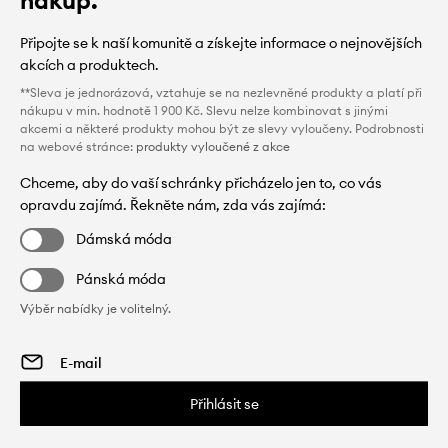
nákup.
Připojte se k naší komunitě a získejte informace o nejnovějších
akcích a produktech.
**Sleva je jednorázová, vztahuje se na nezlevněné produkty a platí při
nákupu v min. hodnotě 1 900 Kč. Slevu nelze kombinovat s jinými
akcemi a některé produkty mohou být ze slevy vyloučeny. Podrobnosti
na webové stránce:
produkty vyloučené z akce
Chceme, aby do vaší schránky přicházelo jen to, co vás
opravdu zajímá. Řekněte nám, zda vás zajímá:
Dámská móda
Pánská móda
Výběr nabídky je volitelný.
Přihlásit se