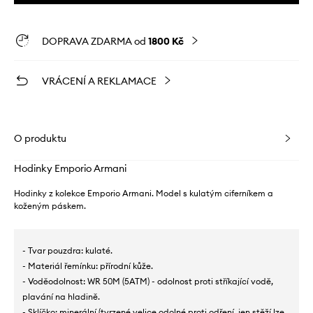
DOPRAVA ZDARMA od
1800 Kč
VRÁCENÍ A REKLAMACE
O produktu
Hodinky Emporio Armani
Hodinky z kolekce Emporio Armani. Model s kulatým ciferníkem a
koženým páskem.
- Tvar pouzdra: kulaté.
- Materiál řemínku: přírodní kůže.
- Voděodolnost: WR 50M (5ATM) - odolnost proti stříkající vodě,
plavání na hladině.
- Sklíčko: minerální (tvrzené velice odolné proti odření, jen stěží lze