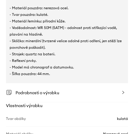
- Materiál pouzdra: nerezová ocel.
- Tvar pouzdra: kulaté.
- Materiál řemínku: přírodní kůže.
- Voděodolnost: WR 50M (5ATM) - odolnost proti stříkající vodě,
plavání na hladině.
- Sklíčko: minerální (tvrzené velice odolné proti odření, jen stěží lze
povrchově poškodit).
- Strojek: quartz na baterii.
- Reflexní prvky.
- Model má chronograf a datumovku.
- Šířka pouzdra: 44 mm.
Podrobnosti o výrobku
Vlastnosti výrobku
Tvar obálky
kulatá
Materiál obálky
Nerezová ocel