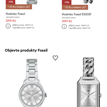
-11%
-11%
*-10 % s kódem: LST
*-10 % s kódem: LST
Hodinky Fossil
Hodinky Fossil ES5331
Aktuální cena:
Aktuální cena:
3199 Kč
3199 Kč
Běžná cena:
3999 Kč
Běžná cena:
3999 Kč
Nejnižší cena:
3599 Kč
Nejnižší cena:
3599 Kč
Objevte produkty Fossil