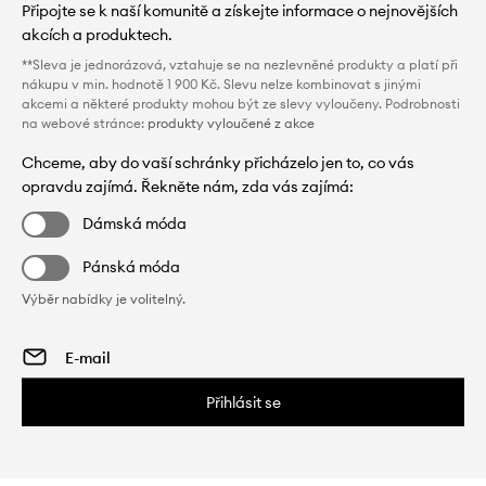
Připojte se k naší komunitě a získejte informace o nejnovějších
akcích a produktech.
**Sleva je jednorázová, vztahuje se na nezlevněné produkty a platí při
nákupu v min. hodnotě 1 900 Kč. Slevu nelze kombinovat s jinými
akcemi a některé produkty mohou být ze slevy vyloučeny. Podrobnosti
na webové stránce:
produkty vyloučené z akce
Chceme, aby do vaší schránky přicházelo jen to, co vás
opravdu zajímá. Řekněte nám, zda vás zajímá:
Dámská móda
Pánská móda
Výběr nabídky je volitelný.
Přihlásit se