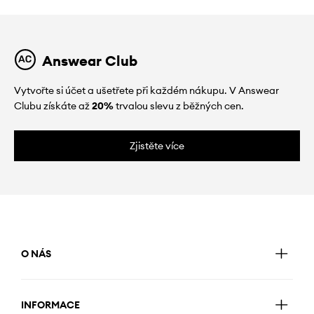
Answear Club
Vytvořte si účet a ušetřete při každém nákupu. V Answear
Clubu získáte až
20%
trvalou slevu z běžných cen.
Zjistěte více
O NÁS
INFORMACE