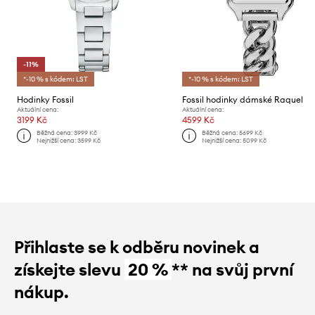
-11%
*-10 % s kódem: LST
*-10 % s kódem: LST
Hodinky Fossil
Fossil hodinky dámské Raquel
Aktuální cena:
Aktuální cena:
3199 Kč
4599 Kč
Běžná cena:
3999 Kč
Běžná cena:
5699 Kč
Nejnižší cena:
3599 Kč
Nejnižší cena:
5099 Kč
Přihlaste se k odběru novinek a
získejte slevu
20 %
** na svůj první
nákup.