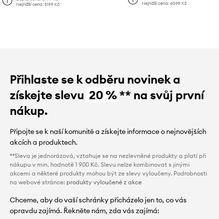
Nejnižší cena:
6099 Kč
Nejnižší cena:
5199 Kč
Přihlaste se k odběru novinek a
získejte slevu
20 %
** na svůj první
nákup.
Připojte se k naší komunitě a získejte informace o nejnovějších
akcích a produktech.
**Sleva je jednorázová, vztahuje se na nezlevněné produkty a platí při
nákupu v min. hodnotě 1 900 Kč. Slevu nelze kombinovat s jinými
akcemi a některé produkty mohou být ze slevy vyloučeny. Podrobnosti
na webové stránce:
produkty vyloučené z akce
Chceme, aby do vaší schránky přicházelo jen to, co vás
opravdu zajímá. Řekněte nám, zda vás zajímá: