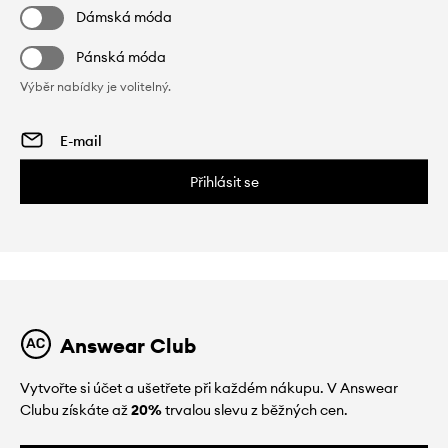
Dámská móda
Pánská móda
Výběr nabídky je volitelný.
Přihlásit se
Answear Club
Vytvořte si účet a ušetřete při každém nákupu. V Answear
Clubu získáte až
20%
trvalou slevu z běžných cen.