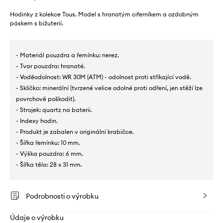
Hodinky z kolekce Tous. Model s hranatým ciferníkem a ozdobným
páskem s bižuterií.
- Materiál pouzdra a řemínku: nerez.
- Tvar pouzdra: hranaté.
- Voděodolnost: WR 30M (ATM) - odolnost proti stříkající vodě.
- Sklíčko: minerální (tvrzené velice odolné proti odření, jen stěží lze
povrchově poškodit).
- Strojek: quartz na baterii.
- Indexy hodin.
- Produkt je zabalen v originální krabičce.
- Šířka řemínku: 10 mm.
- Výška pouzdra: 6 mm.
- Šířka těla: 28 x 31 mm.
Podrobnosti o výrobku
Údaje o výrobku