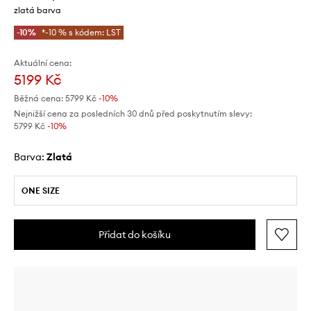
zlatá barva
-10%
*-10 % s kódem: LST
Aktuální cena:
5199 Kč
Běžná cena:
5799 Kč
-10%
Nejnižší cena za posledních 30 dnů před poskytnutím slevy:
5799 Kč
 -10%
Barva:
zlatá
ONE SIZE
Přidat do košíku