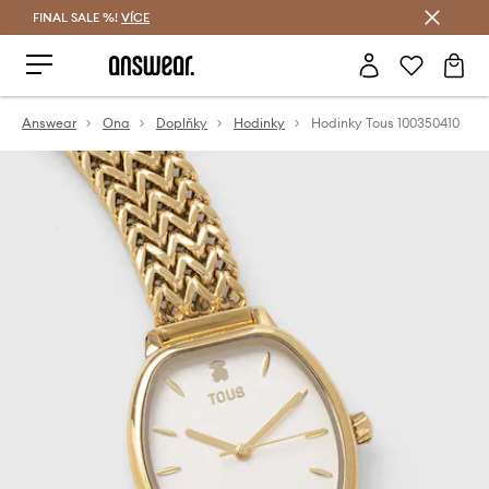
FINAL SALE %!
VÍCE
Ušetřete s Answear Club
Answear
Ona
Doplňky
Hodinky
Hodinky Tous 100350410