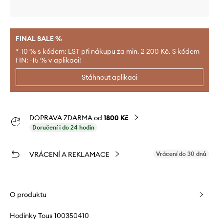
FINAL SALE %
*-10 % s kódem: LST při nákupu za min. 2 200 Kč. S kódem
FIN: -15 % v aplikaci!
Stáhnout aplikaci
DOPRAVA ZDARMA od
1800 Kč
Doručení i do 24 hodin
VRÁCENÍ A REKLAMACE
Vrácení do 30 dnů
O produktu
Hodinky Tous 100350410