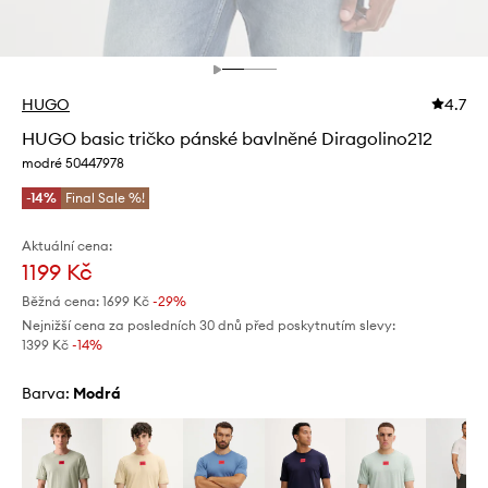
HUGO
4.7
HUGO basic tričko pánské bavlněné Diragolino212
modré 50447978
-14%
Final Sale %!
Aktuální cena:
1199 Kč
Běžná cena:
1699 Kč
-29%
Nejnižší cena za posledních 30 dnů před poskytnutím slevy:
1399 Kč
 -14%
Barva:
modrá