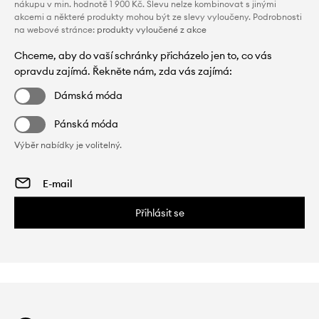
nákupu v min. hodnotě 1 900 Kč. Slevu nelze kombinovat s jinými
akcemi a některé produkty mohou být ze slevy vyloučeny. Podrobnosti
na webové stránce:
produkty vyloučené z akce
Chceme, aby do vaší schránky přicházelo jen to, co vás
opravdu zajímá. Řekněte nám, zda vás zajímá:
Dámská móda
Pánská móda
Výběr nabídky je volitelný.
Přihlásit se