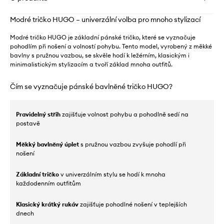
Modré tričko HUGO – univerzální volba pro mnoho stylizací
Modré tričko HUGO je základní pánské tričko, které se vyznačuje
pohodlím při nošení a volností pohybu. Tento model, vyrobený z měkké
bavlny s pružnou vazbou, se skvěle hodí k ležérním, klasickým i
minimalistickým stylizacím a tvoří základ mnoha outfitů.
Čím se vyznačuje pánské bavlněné tričko HUGO?
Pravidelný střih
zajišťuje volnost pohybu a pohodlně sedí na
postavě
Měkký bavlněný úplet
s pružnou vazbou zvyšuje pohodlí při
nošení
Základní tričko
v univerzálním stylu se hodí k mnoha
každodenním outfitům
Klasický krátký rukáv
zajišťuje pohodlné nošení v teplejších
dnech