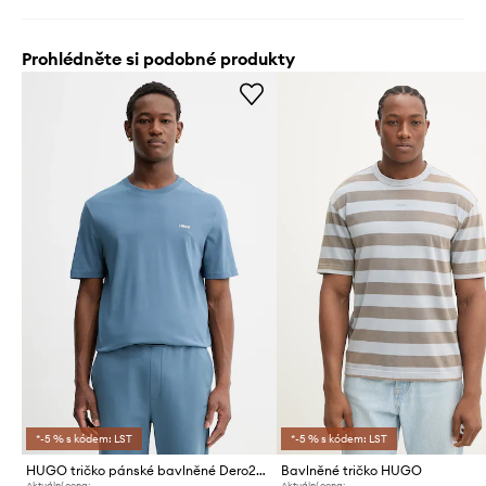
Prohlédněte si podobné produkty
*-5 % s kódem: LST
*-5 % s kódem: LST
HUGO tričko pánské bavlněné Dero222
Bavlněné tričko HUGO
Aktuální cena:
Aktuální cena: