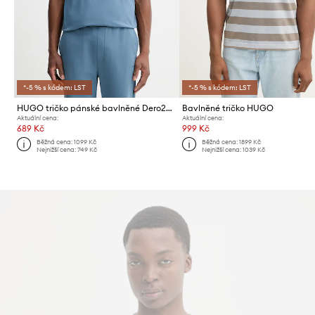
*-5 % s kódem: LST
*-5 % s kódem: LST
HUGO tričko pánské bavlněné Dero222
Bavlněné tričko HUGO
Aktuální cena:
Aktuální cena:
689 Kč
999 Kč
Běžná cena:
1099 Kč
Běžná cena:
1899 Kč
Nejnižší cena:
749 Kč
Nejnižší cena:
1039 Kč