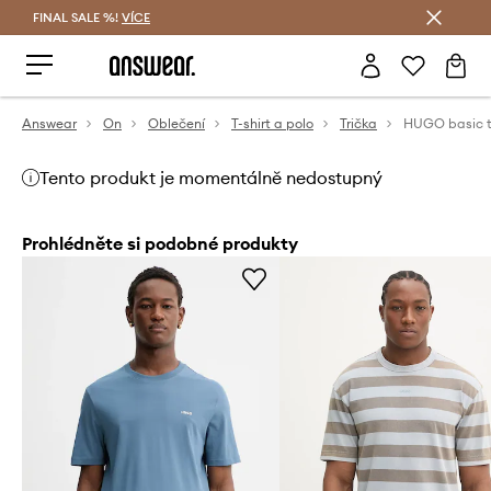
FINAL SALE %!
VÍCE
Ušetřete s Answear Club
Answear
On
Oblečení
T-shirt a polo
Trička
Tento produkt je momentálně nedostupný
Prohlédněte si podobné produkty