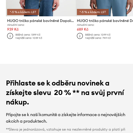
*-5 % s kódem: LST
*-5 % s kódem: LST
HUGO tričko pánské bavlněné Dapolino
Aktuální cena:
Aktuální cena:
939 Kč
689 Kč
Běžná cena:
1399 Kč
Běžná cena:
1099 Kč
Nejnižší cena:
1039 Kč
Nejnižší cena:
749 Kč
Přihlaste se k odběru novinek a
získejte slevu
20 %
** na svůj první
nákup.
Připojte se k naší komunitě a získejte informace o nejnovějších
akcích a produktech.
**Sleva je jednorázová, vztahuje se na nezlevněné produkty a platí při