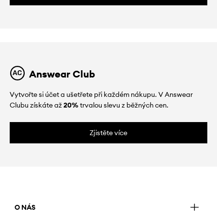
Answear Club
Vytvořte si účet a ušetřete při každém nákupu. V Answear
Clubu získáte až
20%
trvalou slevu z běžných cen.
Zjistěte více
O NÁS