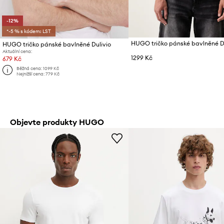
-12%
*-5 % s kódem: LST
HUGO tričko pánské bavlněné D
HUGO tričko pánské bavlněné Dulivio
Aktuální cena:
1299 Kč
679 Kč
Běžná cena:
1099 Kč
Nejnižší cena:
779 Kč
Objevte produkty HUGO