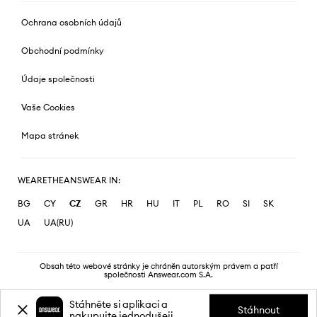
Ochrana osobních údajů
Obchodní podmínky
Údaje společnosti
Vaše Cookies
Mapa stránek
WEARETHEANSWEAR IN:
BG
CY
CZ
GR
HR
HU
IT
PL
RO
SI
SK
UA
UA(RU)
Obsah této webové stránky je chráněn autorským právem a patří
společnosti Answear.com S.A.
Stáhněte si aplikaci a
Stáhnout
nakupujte jednodušeji