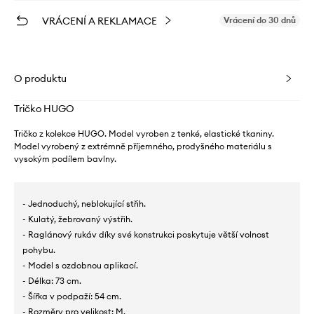
VRÁCENÍ A REKLAMACE
Vrácení do 30 dnů
O produktu
Tričko HUGO
Tričko z kolekce HUGO. Model vyroben z tenké, elastické tkaniny.
Model vyrobený z extrémně příjemného, ​​prodyšného materiálu s
vysokým podílem bavlny.
- Jednoduchý, neblokující střih.
- Kulatý, žebrovaný výstřih.
- Raglánový rukáv díky své konstrukci poskytuje větší volnost
pohybu.
- Model s ozdobnou aplikací.
- Délka: 73 cm.
- Šířka v podpaží: 54 cm.
- Rozměry pro velikost: M.