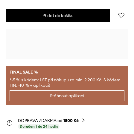
Přidat do košíku
FINAL SALE %
*-5 % s kódem: LST při nákupu za min. 2 200 Kč. S kódem
FIN: -10 % v aplikaci!
Stáhnout aplikaci
DOPRAVA ZDARMA od
1800 Kč
Doručení i do 24 hodin