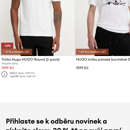
-10%
*-5 % s kódem: LST
*-25 % s kódem: LST
Tričko Hugo HUGO-Round (2-pack)
HUGO tričko pánské bavlněné D
Aktuální cena:
1099 Kč
1599 Kč
Běžná cena:
1499 Kč
Nejnižší cena:
1229 Kč
Přihlaste se k odběru novinek a