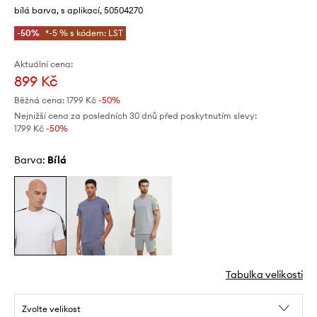
bílá barva, s aplikací, 50504270
-50%
*-5 % s kódem: LST
Aktuální cena:
899 Kč
Běžná cena:
1799 Kč
-50%
Nejnižší cena za posledních 30 dnů před poskytnutím slevy:
1799 Kč
 -50%
Barva:
bílá
Tabulka velikosti
Zvolte velikost