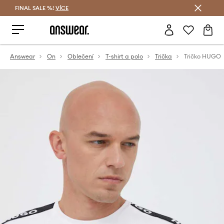
FINAL SALE %!
VÍCE
Ušetřete s Answear Club
Answear
On
Oblečení
T-shirt a polo
Trička
Tričko HUGO