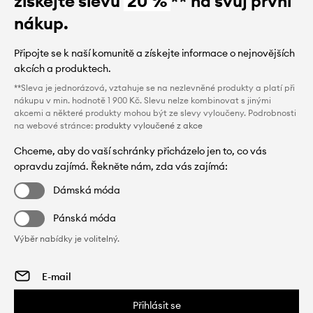
získejte slevu
20 %
** na svůj první
nákup.
Připojte se k naší komunitě a získejte informace o nejnovějších
akcích a produktech.
**Sleva je jednorázová, vztahuje se na nezlevněné produkty a platí při
nákupu v min. hodnotě 1 900 Kč. Slevu nelze kombinovat s jinými
akcemi a některé produkty mohou být ze slevy vyloučeny. Podrobnosti
na webové stránce:
produkty vyloučené z akce
Chceme, aby do vaší schránky přicházelo jen to, co vás
opravdu zajímá. Řekněte nám, zda vás zajímá:
Dámská móda
Pánská móda
Výběr nabídky je volitelný.
Přihlásit se