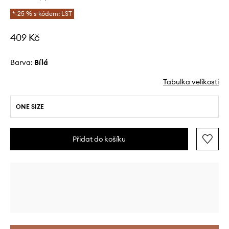
*-25 % s kódem: LST
409 Kč
Barva:
bílá
Tabulka velikosti
ONE SIZE
Přidat do košíku