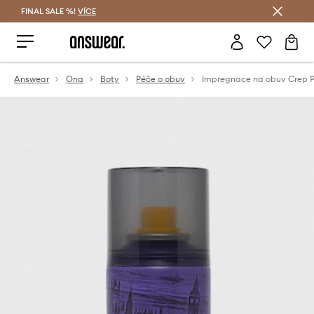
FINAL SALE %!
VÍCE
Ušetřete s Answear Club
Answear
Ona
Boty
Péče o obuv
Impregnace na obuv Crep P