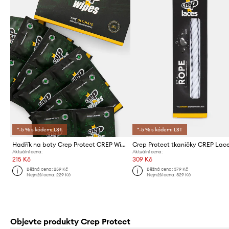
*-5 % s kódem: LST
*-5 % s kódem: LST
Hadřík na boty Crep Protect CREP Wipes (12-pack) Biodegradable 12-pack
Crep Protect tkaničky CREP Lac
Aktuální cena:
Aktuální cena:
215 Kč
309 Kč
Běžná cena:
259 Kč
Běžná cena:
379 Kč
Nejnižší cena:
229 Kč
Nejnižší cena:
329 Kč
Objevte produkty Crep Protect