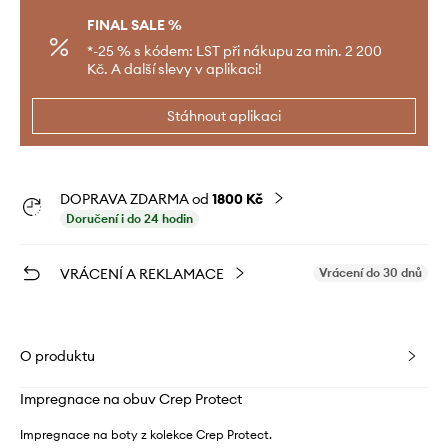
FINAL SALE %
*-25 % s kódem: LST při nákupu za min. 2 200
Kč. A další slevy v aplikaci!
Stáhnout aplikaci
DOPRAVA ZDARMA od
1800 Kč
Doručení i do 24 hodin
VRÁCENÍ A REKLAMACE
Vrácení do 30 dnů
O produktu
Impregnace na obuv Crep Protect
Impregnace na boty z kolekce Crep Protect.