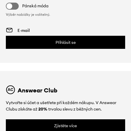
Pánská móda
Výběr nabídky je volitelný.
Přihlásit se
Answear Club
Vytvořte si účet a ušetřete při každém nákupu. V Answear
Clubu získáte až
20%
trvalou slevu z běžných cen.
Zjistěte více