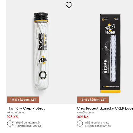
*-5 % s kódem: LST
*-5 % s kódem: LST
Tkaničky Crep Protect
Crep Protect tkaničky CREP Lac
Aktuální cena:
Aktuální cena:
195 Kč
309 Kč
Běžná cena:
239 Kč
Běžná cena:
379 Kč
Nejnižší cena:
209 Kč
Nejnižší cena:
329 Kč