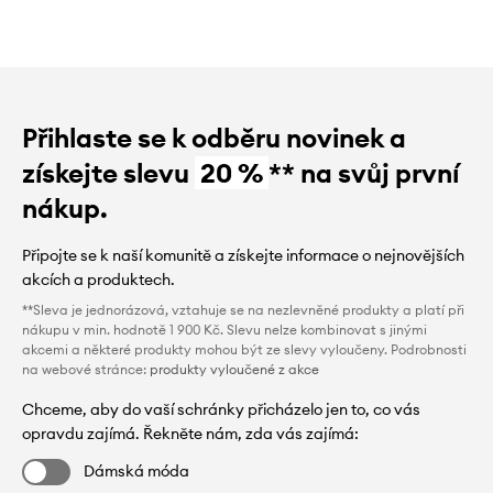
Přihlaste se k odběru novinek a
získejte slevu
20 %
** na svůj první
nákup.
Připojte se k naší komunitě a získejte informace o nejnovějších
akcích a produktech.
**Sleva je jednorázová, vztahuje se na nezlevněné produkty a platí při
nákupu v min. hodnotě 1 900 Kč. Slevu nelze kombinovat s jinými
akcemi a některé produkty mohou být ze slevy vyloučeny. Podrobnosti
na webové stránce:
produkty vyloučené z akce
Chceme, aby do vaší schránky přicházelo jen to, co vás
opravdu zajímá. Řekněte nám, zda vás zajímá:
Dámská móda