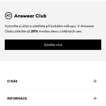
Answear Club
Vytvořte si účet a ušetřete při každém nákupu. V Answear
Clubu získáte až
20%
trvalou slevu z běžných cen.
Zjistěte více
O NÁS
INFORMACE