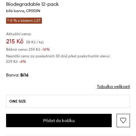
Biodegradable 12-pack
bílá barva, CP003N
*-5 % s kódem: LST
Aktuální cena:
215 Kč
(18 Kč / ks)
Běžná cena:
259 Kč
-16%
Nejnižší cena za posledních 30 dnů před poskytnutím slevy:
229 Kč
 -6%
Barva:
bílá
Tabulka velikosti
ONE SIZE
Přidat do košíku