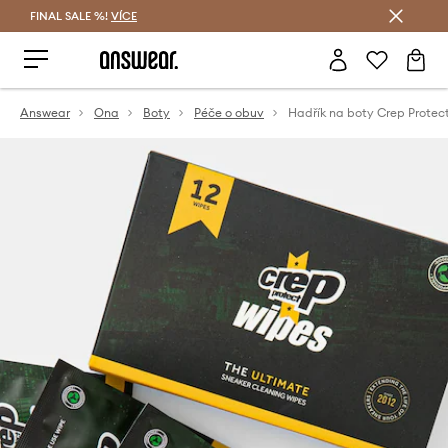
FINAL SALE %!
VÍCE
Ušetřete s Answear Club
Answear
Ona
Boty
Péče o obuv