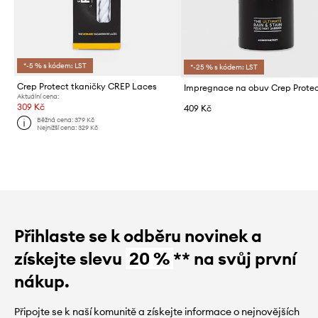
*-5 % s kódem: LST
*-25 % s kódem: LST
Crep Protect tkaničky CREP Laces
Impregnace na obuv Crep Prote
Aktuální cena:
309 Kč
409 Kč
Běžná cena:
379 Kč
Nejnižší cena:
329 Kč
Přihlaste se k odběru novinek a
získejte slevu
20 %
** na svůj první
nákup.
Připojte se k naší komunitě a získejte informace o nejnovějších