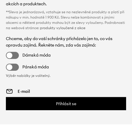
akcích a produktech.
**Sleva je jednorázová, vztahuje se na nezlevněné produkty a platí při
nákupu v min. hodnotě 1 900 Kč. Slevu nelze kombinovat s jinými
akcemi a některé produkty mohou být ze slevy vyloučeny. Podrobnosti
na webové stránce:
produkty vyloučené z akce
Chceme, aby do vaší schránky přicházelo jen to, co vás
opravdu zajímá. Řekněte nám, zda vás zajímá:
Dámská móda
Pánská móda
Výběr nabídky je volitelný.
Přihlásit se