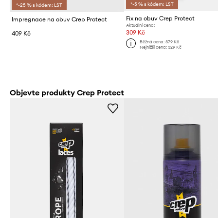
*-5 % s kódem: LST
*-25 % s kódem: LST
Fix na obuv Crep Protect
Impregnace na obuv Crep Protect
Aktuální cena:
309 Kč
409 Kč
Běžná cena:
379 Kč
Nejnižší cena:
329 Kč
Objevte produkty Crep Protect