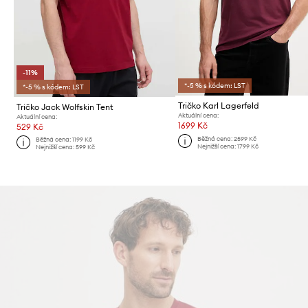
-11%
*-5 % s kódem: LST
*-5 % s kódem: LST
Tričko Karl Lagerfeld
Tričko Jack Wolfskin Tent
Aktuální cena:
Aktuální cena:
1699 Kč
529 Kč
Běžná cena:
2599 Kč
Běžná cena:
1199 Kč
Nejnižší cena:
1799 Kč
Nejnižší cena:
599 Kč