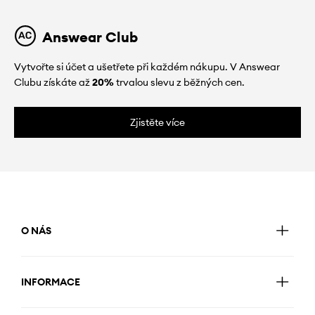
Answear Club
Vytvořte si účet a ušetřete při každém nákupu. V Answear
Clubu získáte až
20%
trvalou slevu z běžných cen.
Zjistěte více
O NÁS
INFORMACE