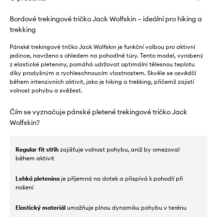
Bordové trekingové tričko Jack Wolfskin – ideální pro hiking a
trekking
Pánské trekingové tričko Jack Wolfskin je funkční volbou pro aktivní
jedince, navrženo s ohledem na pohodlné túry. Tento model, vyrobený
z elastické pleteniny, pomáhá udržovat optimální tělesnou teplotu
díky prodyšným a rychleschnoucím vlastnostem. Skvěle se osvědčí
během intenzivních aktivit, jako je hiking a trekking, přičemž zajistí
volnost pohybu a svěžest.
Čím se vyznačuje pánské pletené trekingové tričko Jack
Wolfskin?
Regular fit střih
zajišťuje volnost pohybu, aniž by omezoval
během aktivit
Lehká pletenina
je příjemná na dotek a přispívá k pohodlí při
nošení
Elastický materiál
umožňuje plnou dynamiku pohybu v terénu