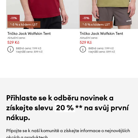
-11%
-11%
*-5 % s kódem: LST
*-5 % s kódem: LST
Tričko Jack Wolfskin Tent
Tričko Jack Wolfskin Tent
Aktuální cena:
Aktuální cena:
529 Kč
529 Kč
Běžná cena:
1199 Kč
Běžná cena:
1199 Kč
Nejnižší cena:
599 Kč
Nejnižší cena:
599 Kč
Přihlaste se k odběru novinek a
získejte slevu
20 %
** na svůj první
nákup.
Připojte se k naší komunitě a získejte informace o nejnovějších
akcích a produktech.