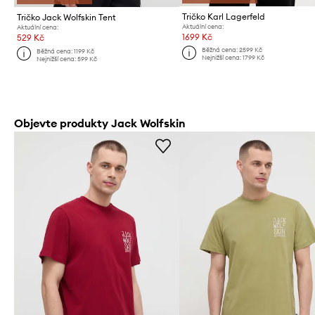
Tričko Karl Lagerfeld
Tričko Jack Wolfskin Tent
Aktuální cena:
Aktuální cena:
1699 Kč
529 Kč
Běžná cena:
2599 Kč
Běžná cena:
1199 Kč
Nejnižší cena:
1799 Kč
Nejnižší cena:
599 Kč
Objevte produkty Jack Wolfskin