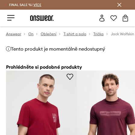
FINAL SALE %!
VÍCE
Ušetřete s Answear Club
Answear
On
Oblečení
T-shirt a polo
Trička
Tento produkt je momentálně nedostupný
Prohlédněte si podobné produkty