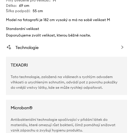
Míry uvedené pro velikost
:
M
Délka
:
69 cm
Šířka podpaží
:
55 cm
Model na fotografii je 182 cm vysoký a má na sobě velikost M
Standardní velikost
Doporučujeme zvolit velikost, kterou běžně nosíte.
Technologie
TEXADRI
Tato technologie, založená na vláknech s rychlým odvodem
vlhkosti a urychleným schnutím, odvádí pot z povrchu pokožky
do vnější vrstvy látky, kde se může rychleji odpařovat.
Microban®
Antibakteriální technologie spočívající v přidání látek do
materiálu, které omezují růst bakterií, čímž pomáhají snižovat
vznik zápachu a zvyšují hygienu produktu.