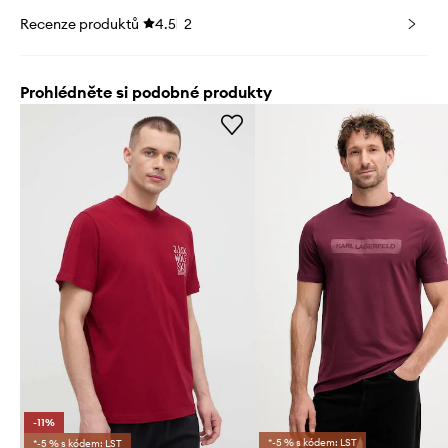
Recenze produktů
4.5
2
Prohlédněte si podobné produkty
-11%
*-5 % s kódem: LST
*-5 % s kódem: LST