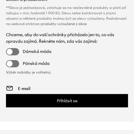
**Sleva je jednorázová, vztahuje se na nezlevněné produkty a platí při
nákupu v min. hodnotě 1 900 Kč. Slevu nelze kombinovat s jinými
akcemi a některé produkty mohou být ze slevy vyloučeny. Podrobnosti
na webové stránce:
produkty vyloučené z akce
Chceme, aby do vaší schránky přicházelo jen to, co vás
opravdu zajímá. Řekněte nám, zda vás zajímá:
Dámská móda
Pánská móda
Výběr nabídky je volitelný.
Přihlásit se