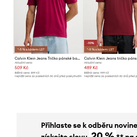
-10%
*-5 % s kódem: LST
*-5 % s kódem: LST
Calvin Klein Jeans Tričko pánské bavlněné
Aktuální cena:
Aktuální cena:
509 Kč
489 Kč
Běžná cena:
899 Kč
Běžná cena:
999 Kč
Nejnižší cena za posledních 30 dnů před poskytnutím
Nejnižší cena za posledních 30 dnů před 
slevy:
559 Kč
slevy:
549 Kč
Přihlaste se k odběru novin
20 %
získejte slevu
** na 