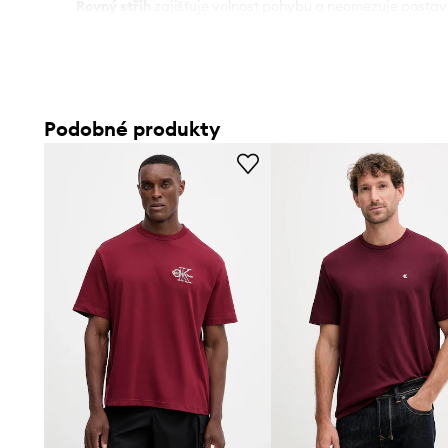
Rovný střih
zajišťuje volnost pohybu a neomezuje postav
Provedení z
měkké bavlny
zaručuje prodyšnost a pohodlí 
Pružný materiál
umožňuje lepší přizpůsobení tělu a pohod
Podobné produkty
Univerzální
každodenní a streetwearový styl
se hodí k m
Kulatý výstřih
je klasické řešení, které dobře sedí u krku
Charakteristický
potisk
dodává tričku jedinečný a módní