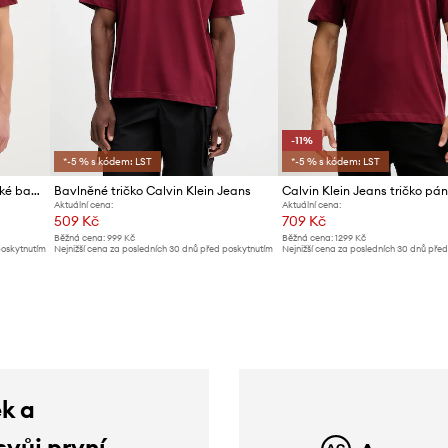
-11%
*-5 % s kódem: LST
*-5 % s kódem: LST
Calvin Klein Jeans tričko pánské bavlněné
Bavlněné tričko Calvin Klein Jeans
Aktuální cena:
Aktuální cena:
509 Kč
709 Kč
Běžná cena:
999 Kč
Běžná cena:
1299 Kč
poskytnutím
Nejnižší cena za posledních 30 dnů před poskytnutím
Nejnižší cena za posledních 30 dnů pře
slevy:
559 Kč
slevy:
799 Kč
ek a
svůj první