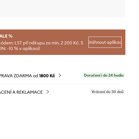
SALE %
Stáhnout aplikaci
kódem: LST při nákupu za min. 2 200 Kč. S
N: -10 % v aplikaci!
PRAVA ZDARMA od
1800 Kč
Doručení i do 24 hodin
CENÍ A REKLAMACE
Vrácení do 30 dnů