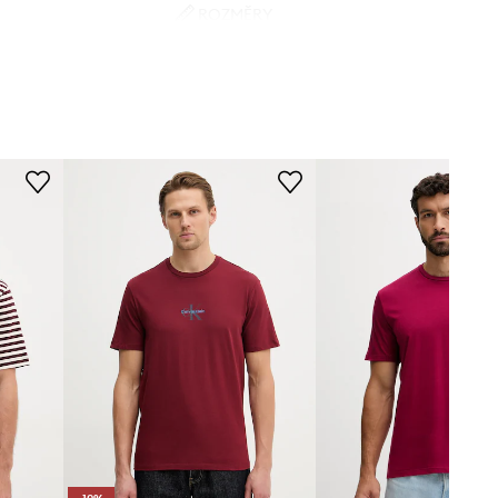
ROZMĚRY
burgundské
Model na fotografii je 187 cm
vysoký a má na sobě velikost M
vin Klein Jeans
Tabulka velikosti