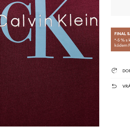
FINAL 
*-5 % s 
kódem FI
DO
VRÁ