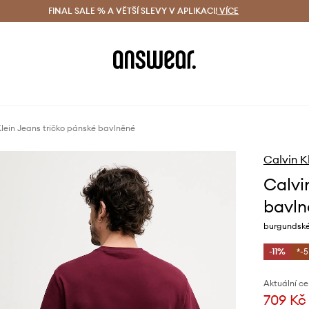
ácení zdarma (od 1800 Kč)
FINAL SALE % A VĚTŠÍ SLEVY V APLIKACI!
Doručení i do 24 h
VÍCE
Ušetřete s 
Klein Jeans tričko pánské bavlněné
Calvin K
Calvi
bavln
burgundsk
-11%
*-
Aktuální ce
709 Kč