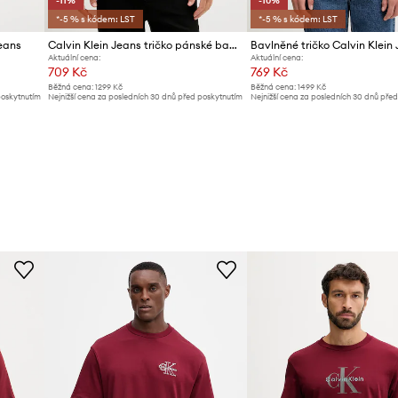
-11%
-10%
*-5 % s kódem: LST
*-5 % s kódem: LST
Jeans
Calvin Klein Jeans tričko pánské bavlněné
Bavlněné tričko Calvin Klein
Aktuální cena:
Aktuální cena:
709 Kč
769 Kč
Běžná cena:
1299 Kč
Běžná cena:
1499 Kč
poskytnutím
Nejnižší cena za posledních 30 dnů před poskytnutím
Nejnižší cena za posledních 30 dnů pře
slevy:
799 Kč
slevy:
859 Kč