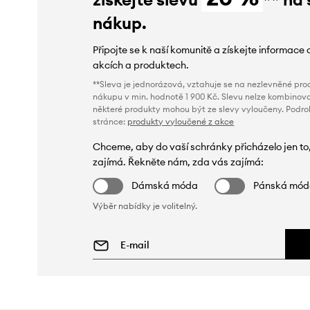
nákup.
Připojte se k naší komunitě a získejte informace 
akcích a produktech.
**Sleva je jednorázová, vztahuje se na nezlevněné prod
nákupu v min. hodnotě 1 900 Kč. Slevu nelze kombinova
některé produkty mohou být ze slevy vyloučeny. Podr
stránce:
produkty vyloučené z akce
Chceme, aby do vaší schránky přicházelo jen to
zajímá. Řekněte nám, zda vás zajímá:
Dámská móda
Pánská mó
Výběr nabídky je volitelný.