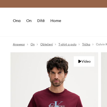
Premium Fashion Benefits
Doručení a vr
Ona
On
Dítě
Home
Answear
On
Oblečení
T-shirt a polo
Trička
Calvin 
Video