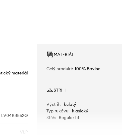
MATERIÁL
Celý produkt
:
100% Bavlna
stický materiál
STŘIH
Výstřih
:
kulatý
Typ rukávu
:
klasický
LV04RB862G
Střih
:
Regular fit
VLP