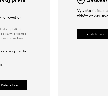
Answear
Vytvořte si účet a
získáte až
20%
trva
o nejnovějších
ukty a platí při
t s jinými akcemi a
Zjistěte více
obnosti na webové
, co vás opravdu
da
Přihlásit se