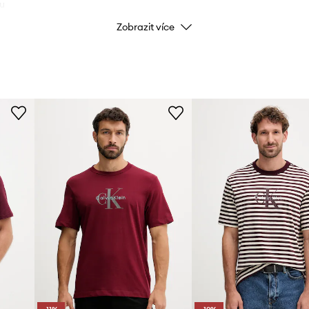
u
Zobrazit více
Barva
při nošení
lí
Značka
Cal
noha outfitům
ID produktu
 vzhled