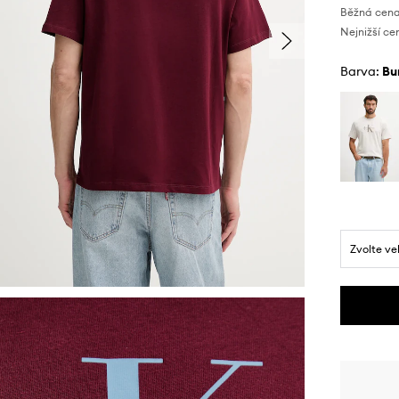
Běžná cena
Nejnižší ce
Barva:
b
Zvolte ve