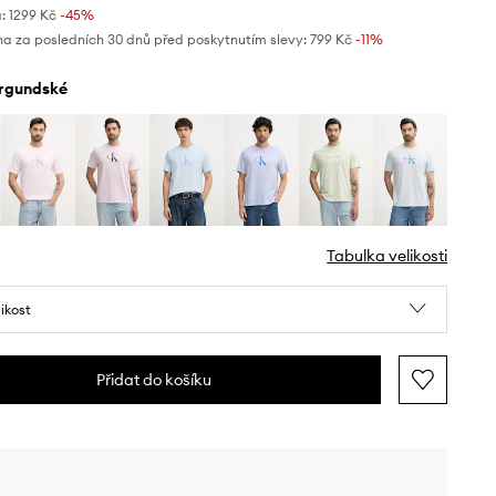
:
1299 Kč
-45%
na za posledních 30 dnů před poskytnutím slevy:
799 Kč
 -11%
urgundské
Tabulka velikosti
likost
Přidat do košíku