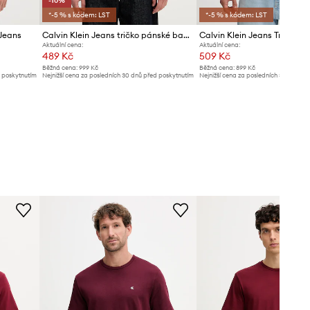
-10%
*-5 % s kódem: LST
*-5 % s kódem: LST
 Jeans
Calvin Klein Jeans tričko pánské bavlněné
Aktuální cena:
Aktuální cena:
489 Kč
509 Kč
Běžná cena:
999 Kč
Běžná cena:
899 Kč
d poskytnutím
Nejnižší cena za posledních 30 dnů před poskytnutím
Nejnižší cena za posledních 30 dnů př
slevy:
549 Kč
slevy:
559 Kč