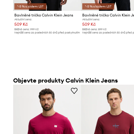
*-5 % s kódem: LST
*-5 % s kódem: LST
Bavlněné tričko Calvin Klein Jeans
Bavlněné tričko Calvin Klein 
Aktuální cena:
Aktuální cena:
509 Kč
509 Kč
Běžná cena:
999 Kč
Běžná cena:
899 Kč
Nejnižší cena za posledních 30 dnů před poskytnutím
Nejnižší cena za posledních 30 dnů před 
slevy:
559 Kč
slevy:
539 Kč
Objevte produkty Calvin Klein Jeans