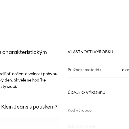
 s charakteristickým
VLASTNOSTI VÝROBKU
Pružnost materiálu
ela
dlí při nošení a volnost pohybu.
lý den. Skvěle se hodí ke
tylizací.
ÚDAJE O VÝROBKU
 Klein Jeans s potiskem?
Kód výrobce
Barva výrobce