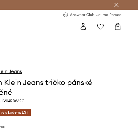
Answear Club
- 20 % na první objednávku
Answear Club
Journal
Pomoc
lein Jeans
n Klein Jeans tričko pánské
ěné
é LV04RB862G
5 % s kódem: LST
na: