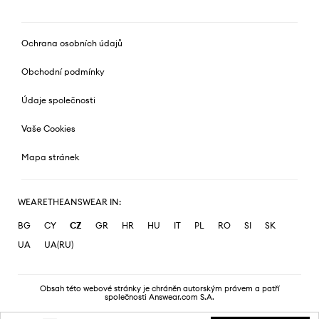
Ochrana osobních údajů
Obchodní podmínky
Údaje společnosti
Vaše Cookies
Mapa stránek
WEARETHEANSWEAR IN:
BG
CY
CZ
GR
HR
HU
IT
PL
RO
SI
SK
UA
UA(RU)
Obsah této webové stránky je chráněn autorským právem a patří
společnosti Answear.com S.A.