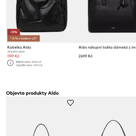
-15%
*-5 % s kódem: LST
Kabelka Aldo
Aktuální cena:
1199 Kč
2699 Kč
Běžná cena:
2169 Kč
Nejnižší cena:
1419 Kč
Objevte produkty Aldo