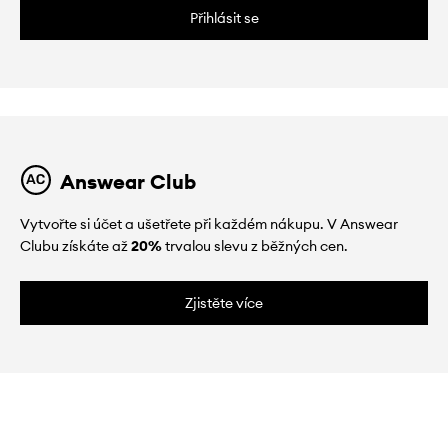
Přihlásit se
Answear Club
Vytvořte si účet a ušetřete při každém nákupu. V Answear
Clubu získáte až
20%
trvalou slevu z běžných cen.
Zjistěte více