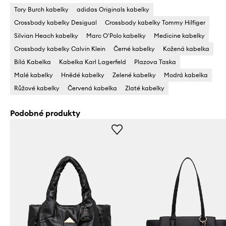
Tory Burch kabelky
adidas Originals kabelky
Crossbody kabelky Desigual
Crossbody kabelky Tommy Hilfiger
Silvian Heach kabelky
Marc O'Polo kabelky
Medicine kabelky
Crossbody kabelky Calvin Klein
Černé kabelky
Kožená kabelka
Bílá Kabelka
Kabelka Karl Lagerfeld
Plazova Taska
Malé kabelky
Hnědé kabelky
Zelené kabelky
Modrá kabelka
Růžové kabelky
Červená kabelka
Zlaté kabelky
Podobné produkty