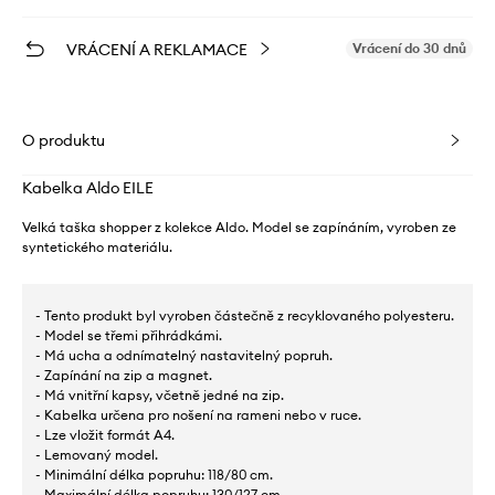
VRÁCENÍ A REKLAMACE
Vrácení do 30 dnů
O produktu
Kabelka Aldo EILE
Velká taška shopper z kolekce Aldo. Model se zapínáním, vyroben ze
syntetického materiálu.
- Tento produkt byl vyroben částečně z recyklovaného polyesteru.
- Model se třemi přihrádkámi.
- Má ucha a odnímatelný nastavitelný popruh.
- Zapínání na zip a magnet.
- Má vnitřní kapsy, včetně jedné na zip.
- Kabelka určena pro nošení na rameni nebo v ruce.
- Lze vložit formát A4.
- Lemovaný model.
- Minimální délka popruhu: 118/80 cm.
- Maximální délka popruhu: 130/127 cm.