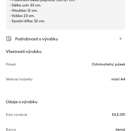
- Délka uch: 33 cm.
- Hloubka: 12 cm.
- Výška: 23 cm.
- Spodní šířka: 32 cm.
Podrobnosti o výrobku
Vlastnosti výrobku
Pásek
Odnímatelný pásek
Velikost kabelky
místí A4
Údaje o výrobku
Kód výrobce
EILE.001
Barva
černá