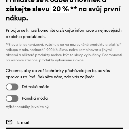
získejte slevu
20 %
** na svůj první
nákup.
Připojte se k naší komunitě a získejte informace o nejnovějších
akcích a produktech.
**Sleva je jednorázová, vztahuje se na nezlevněné produkty a platí při
nákupu v min. hodnotě 1 900 Kč. Slevu nelze kombinovat s jinými
akcemi a některé produkty mohou být ze slevy vyloučeny. Podrobnosti
na webové stránce:
produkty vyloučené z akce
Chceme, aby do vaší schránky přicházelo jen to, co vás
opravdu zajímá. Řekněte nám, zda vás zajímá:
Dámská móda
Pánská móda
Výběr nabídky je volitelný.