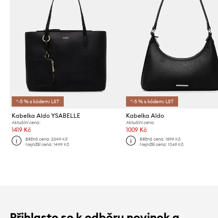
*-5 % s kódem: LST
*-5 % s kódem: LST
Kabelka Aldo YSABELLE
Kabelka Aldo
Aktuální cena:
Aktuální cena:
1419 Kč
1009 Kč
Běžná cena:
2249 Kč
Běžná cena:
1899 Kč
Nejnižší cena:
1499 Kč
Nejnižší cena:
1069 Kč
Přihlaste se k odběru novinek a