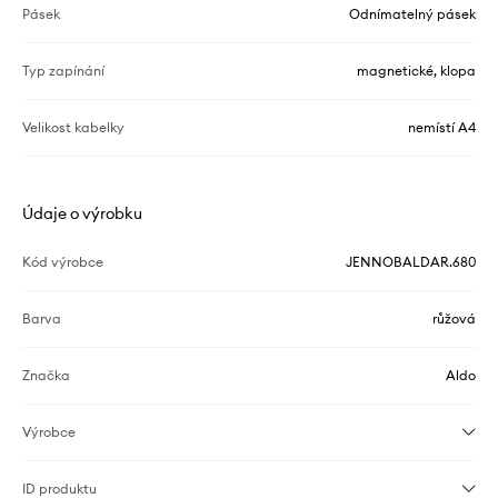
Pásek
Odnímatelný pásek
Typ zapínání
magnetické, klopa
Velikost kabelky
nemístí A4
Údaje o výrobku
Kód výrobce
JENNOBALDAR.680
Barva
růžová
Značka
Aldo
Výrobce
ID produktu