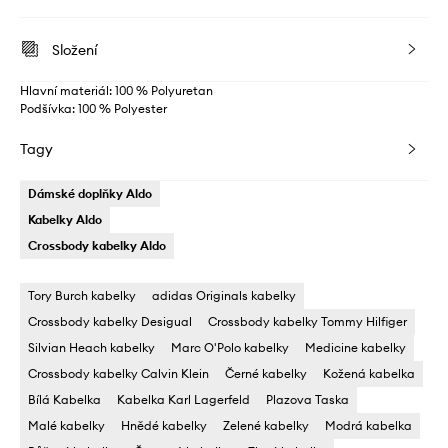
Složení
Hlavní materiál: 100 % Polyuretan
Podšívka: 100 % Polyester
Tagy
Dámské doplňky Aldo
Kabelky Aldo
Crossbody kabelky Aldo
Tory Burch kabelky
adidas Originals kabelky
Crossbody kabelky Desigual
Crossbody kabelky Tommy Hilfiger
Silvian Heach kabelky
Marc O'Polo kabelky
Medicine kabelky
Crossbody kabelky Calvin Klein
Černé kabelky
Kožená kabelka
Bílá Kabelka
Kabelka Karl Lagerfeld
Plazova Taska
Malé kabelky
Hnědé kabelky
Zelené kabelky
Modrá kabelka