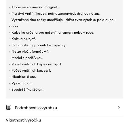
- Klopa se zapíná na magnet.
- Má dvě vnitřní kapsy: jednu zasouvací, druhou na zip.
- Vyztužené dno tašky umožňuje udržet tvar výrobku po dlouhou
dobu.
- Kabelka určena pro nošení na rameni nebo v ruce.
- Krátká rukojeť.
- Odnímatelný popruh bez úpravy.
- Nelze vložit formát A4.
- Model s podšívkou.
- Počet vnitřních kapes na zip: 1.
- Počet vnitřních kapes: 1.
- Hloubka: 8 cm.
- Výška: 15 cm.
- Spodní šířka: 20 cm.
Podrobnosti o výrobku
Vlastnosti výrobku