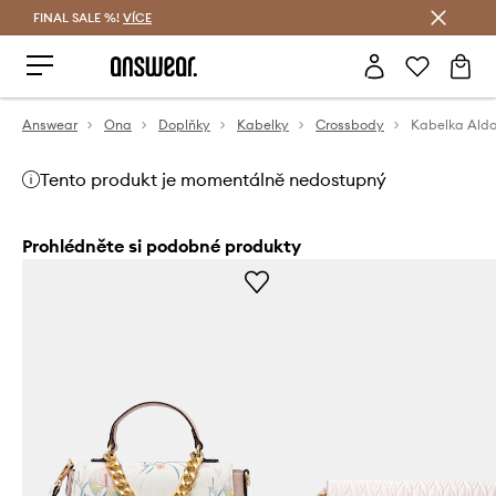
FINAL SALE %!
VÍCE
Ušetřete s Answear Club
Answear
Ona
Doplňky
Kabelky
Crossbody
Kabelka Al
Tento produkt je momentálně nedostupný
Prohlédněte si podobné produkty