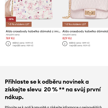
-18%
*-5 % s kódem: LST
*-5 % s kódem: LST
Aldo crossbody kabelka dámská z imitace kůže ALAETERIELL
Aktuální cena:
Aktuální cena:
769 Kč
829 Kč
Běžná cena:
1499 Kč
Běžná cena:
1399 Kč
Nejnižší cena:
939 Kč
Nejnižší cena:
909 Kč
Přihlaste se k odběru novinek a
získejte slevu
20 %
** na svůj první
nákup.
Připojte se k naší komunitě a získejte informace o nejnovějších