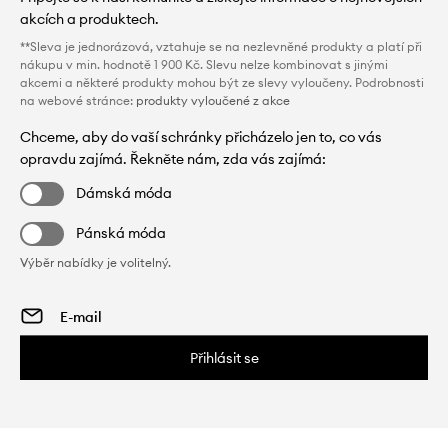
akcích a produktech.
**Sleva je jednorázová, vztahuje se na nezlevněné produkty a platí při
nákupu v min. hodnotě 1 900 Kč. Slevu nelze kombinovat s jinými
akcemi a některé produkty mohou být ze slevy vyloučeny. Podrobnosti
na webové stránce:
produkty vyloučené z akce
Chceme, aby do vaší schránky přicházelo jen to, co vás
opravdu zajímá. Řekněte nám, zda vás zajímá:
Dámská móda
Pánská móda
Výběr nabídky je volitelný.
Přihlásit se