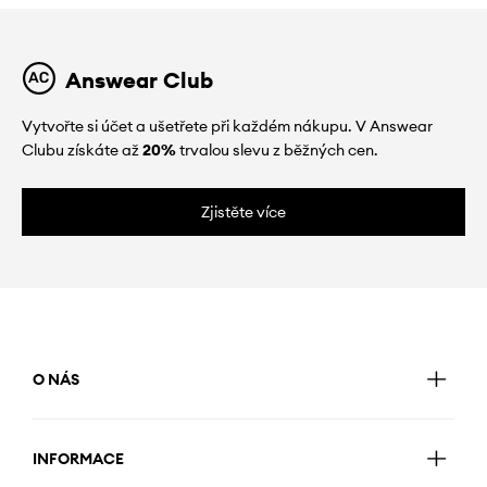
Answear Club
Vytvořte si účet a ušetřete při každém nákupu. V Answear
Clubu získáte až
20%
trvalou slevu z běžných cen.
Zjistěte více
O NÁS
INFORMACE