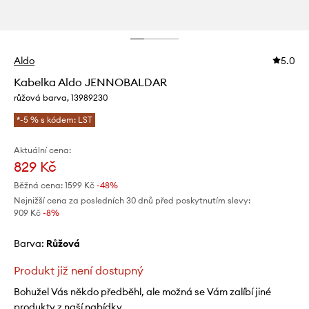
Aldo
5.0
Kabelka Aldo JENNOBALDAR
růžová barva, 13989230
*-5 % s kódem: LST
Aktuální cena:
829 Kč
Běžná cena:
1599 Kč
-48%
Nejnižší cena za posledních 30 dnů před poskytnutím slevy:
909 Kč
 -8%
Barva:
růžová
Produkt již není dostupný
Bohužel Vás někdo předběhl, ale možná se Vám zalíbí jiné
produkty z naší nabídky.