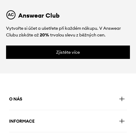
Answear Club
Vytvořte si účet a ušetřete při každém nákupu. V Answear
Clubu získáte až
20%
trvalou slevu z běžných cen.
Zjistěte více
O NÁS
INFORMACE