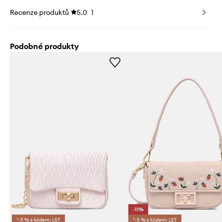
Recenze produktů
5.0
1
Podobné produkty
-11%
*-5 % s kódem: LST
*-5 % s kódem: LST