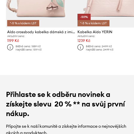
-50%
*-5 % s kódem: LST
*-5 % s kódem: LST
Aldo crossbody kabelka dámská z imitace kůže ROSELUNE
Kabelka Aldo YERIN
Aktuální cena:
Aktuální cena:
1199 Kč
1239 Kč
Běžná cena:
1889 Kč
Běžná cena:
2499 Kč
Nejnižší cena:
1319 Kč
Nejnižší cena:
2499 Kč
Přihlaste se k odběru novinek a
získejte slevu
20 %
** na svůj první
nákup.
Připojte se k naší komunitě a získejte informace o nejnovějších
akcích a produktech.