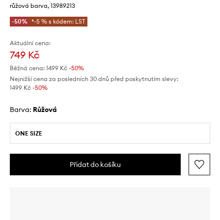
růžová barva, 13989213
-50%
*-5 % s kódem: LST
Aktuální cena:
749 Kč
Běžná cena:
1499 Kč
-50%
Nejnižší cena za posledních 30 dnů před poskytnutím slevy:
1499 Kč
 -50%
Barva:
růžová
ONE SIZE
Přidat do košíku