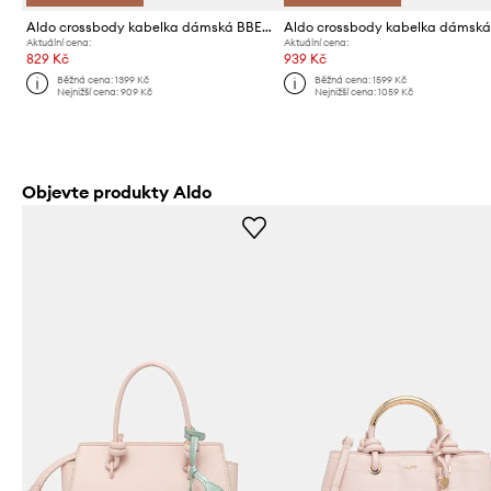
Aldo crossbody kabelka dámská BBELLAMINI
Aktuální cena:
Aktuální cena:
829 Kč
939 Kč
Běžná cena:
1399 Kč
Běžná cena:
1599 Kč
Nejnižší cena:
909 Kč
Nejnižší cena:
1059 Kč
Objevte produkty Aldo