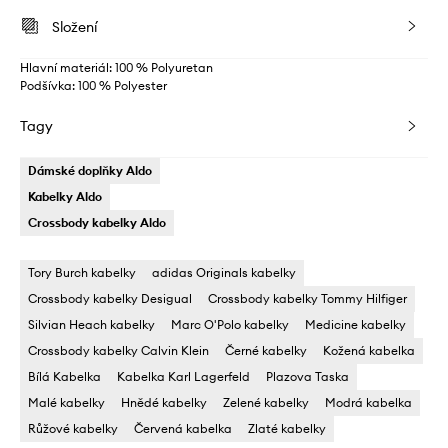
Složení
Hlavní materiál: 100 % Polyuretan
Podšívka: 100 % Polyester
Tagy
Dámské doplňky Aldo
Kabelky Aldo
Crossbody kabelky Aldo
Tory Burch kabelky
adidas Originals kabelky
Crossbody kabelky Desigual
Crossbody kabelky Tommy Hilfiger
Silvian Heach kabelky
Marc O'Polo kabelky
Medicine kabelky
Crossbody kabelky Calvin Klein
Černé kabelky
Kožená kabelka
Bílá Kabelka
Kabelka Karl Lagerfeld
Plazova Taska
Malé kabelky
Hnědé kabelky
Zelené kabelky
Modrá kabelka
Růžové kabelky
Červená kabelka
Zlaté kabelky