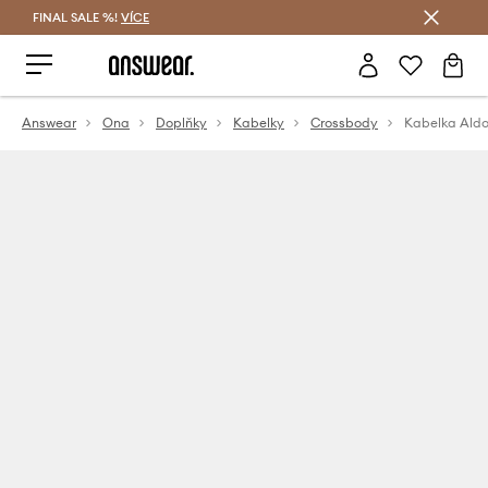
FINAL SALE %!
VÍCE
Ušetřete s Answear Club
Answear
Ona
Doplňky
Kabelky
Crossbody
Kabelka Ald