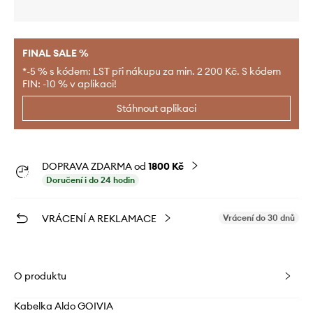
FINAL SALE %
*-5 % s kódem: LST při nákupu za min. 2 200 Kč. S kódem
FIN: -10 % v aplikaci!
Stáhnout aplikaci
DOPRAVA ZDARMA od
1800 Kč
Doručení i do 24 hodin
VRÁCENÍ A REKLAMACE
Vrácení do 30 dnů
O produktu
Kabelka Aldo GOIVIA