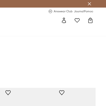
Answear Club
- 20 % na první objednávku
Answear Club
Journal
Pomoc