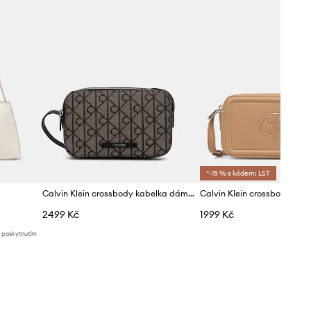
*-15 % s kódem: LST
Calvin Klein crossbody kabelka dámská
2499 Kč
1999 Kč
d poskytnutím