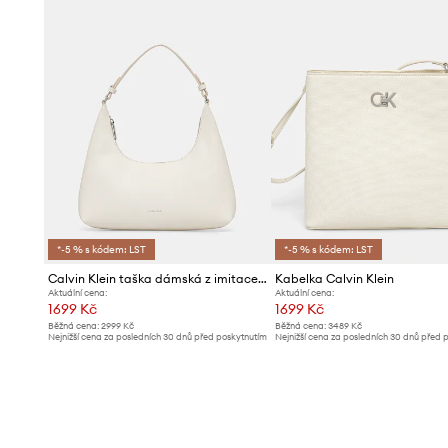
*-5 % s kódem: LST
*-5 % s kódem: LST
Calvin Klein taška dámská z imitace kůže
Kabelka Calvin Klein
Aktuální cena:
Aktuální cena:
1699 Kč
1699 Kč
Běžná cena:
2999 Kč
Běžná cena:
3489 Kč
Nejnižší cena za posledních 30 dnů před poskytnutím
Nejnižší cena za posledních 30 dnů před 
slevy:
1799 Kč
slevy:
1739 Kč