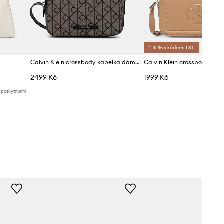
*-15 % s kódem: LST
Calvin Klein crossbody kabelka dámská
2499 Kč
1999 Kč
d poskytnutím