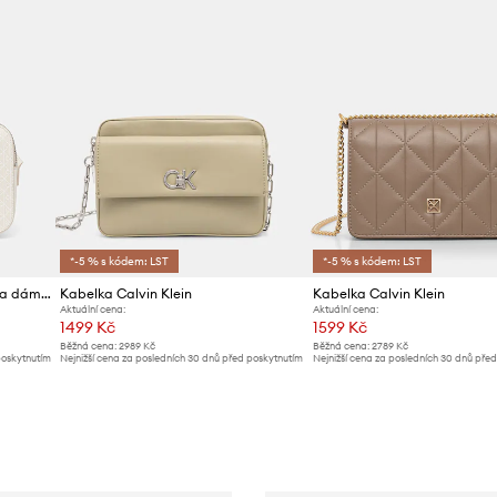
*-5 % s kódem: LST
*-5 % s kódem: LST
Calvin Klein crossbody kabelka dámská z imitace kůže
Kabelka Calvin Klein
Kabelka Calvin Klein
Aktuální cena:
Aktuální cena:
1499 Kč
1599 Kč
Běžná cena:
2989 Kč
Běžná cena:
2789 Kč
poskytnutím
Nejnižší cena za posledních 30 dnů před poskytnutím
Nejnižší cena za posledních 30 dnů pře
slevy:
1599 Kč
slevy:
1699 Kč