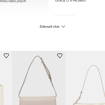
ÚDAJE O VÝROBKU
efonu nebo jiných
Kód výrobce
Zobrazit více
Barva
Značka
Výrobce
ID produktu