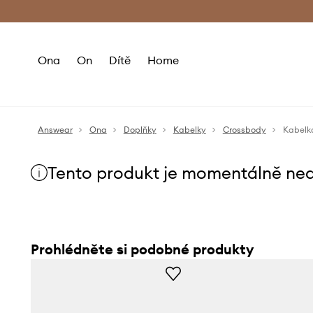
Premium Fashion Benefits
Doručení a vr
Ona
On
Dítě
Home
Answear
Ona
Doplňky
Kabelky
Crossbody
Kabelka
Tento produkt je momentálně ne
Prohlédněte si podobné produkty