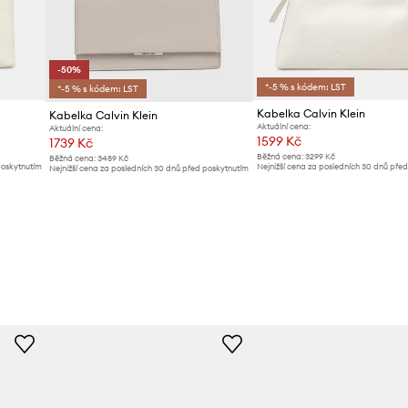
-50%
*-5 % s kódem: LST
*-5 % s kódem: LST
Kabelka Calvin Klein
Kabelka Calvin Klein
Aktuální cena:
Aktuální cena:
1599 Kč
1739 Kč
Běžná cena:
3299 Kč
Běžná cena:
3489 Kč
poskytnutím
Nejnižší cena za posledních 30 dnů pře
Nejnižší cena za posledních 30 dnů před poskytnutím
slevy:
1699 Kč
slevy:
3489 Kč