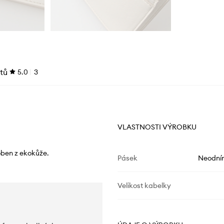
tů
5.0
3
VLASTNOSTI VÝROBKU
oben z ekokůže.
Pásek
Neodní
Velikost kabelky