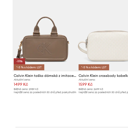
-11%
*-5 % s kódem: LST
*-5 % s kódem: LST
Calvin Klein taška dámská z imitace kůže
Aktuální cena:
Aktuální cena:
1499 Kč
1599 Kč
Běžná cena:
2989 Kč
Běžná cena:
2699 Kč
Nejnižší cena za posledních 30 dnů před poskytnutím
Nejnižší cena za posledních 30 dnů před 
slevy:
1699 Kč
slevy:
1699 Kč