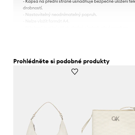
- Kapsa na přední straně usnadňuje bezpečné uložení tel
drobností.
- Nastavitelný neodnímatelný popruh.
- Nelze vložit formát A4.
- Přiložený textilní sáček chrání výrobek před prachem.
- Počet slotů na karty: 3.
- Spodní šířka: 17 cm.
- Výška: 12 cm.
- Hloubka: 3.5 cm.
Prohlédněte si podobné produkty