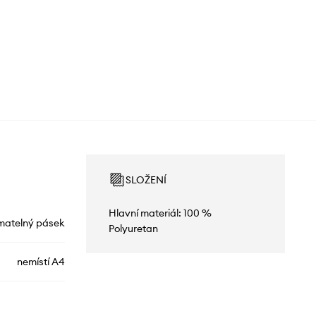
SLOŽENÍ
Hlavní materiál: 100 %
matelný pásek
Polyuretan
nemístí A4