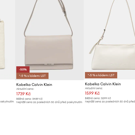
-50%
*-5 % s kódem: LST
*-5 % s kódem: LST
Kabelka Calvin Klein
Kabelka Calvin Klein
Aktuální cena:
Aktuální cena:
1599 Kč
1739 Kč
Běžná cena:
3299 Kč
Běžná cena:
3489 Kč
poskytnutím
Nejnižší cena za posledních 30 dnů pře
Nejnižší cena za posledních 30 dnů před poskytnutím
slevy:
1699 Kč
slevy:
3489 Kč