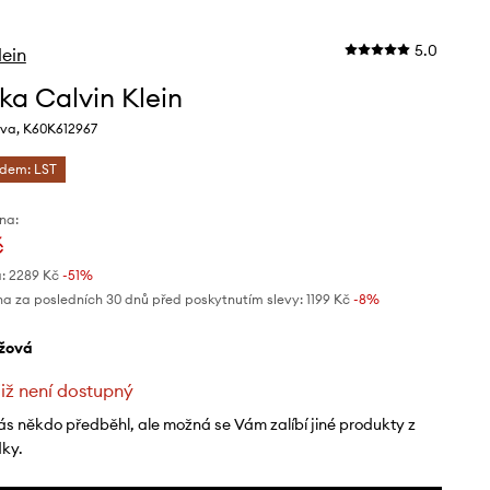
5.0
lein
ka Calvin Klein
va, K60K612967
ódem: LST
na:
č
:
2289 Kč
-51%
na za posledních 30 dnů před poskytnutím slevy:
1199 Kč
 -8%
éžová
již není dostupný
ás někdo předběhl, ale možná se Vám zalíbí jiné produkty z
dky.