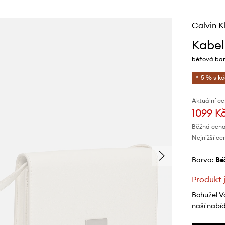
Calvin K
Kabel
béžová bar
*-5 % s k
Aktuální ce
1099 K
Běžná cena
Nejnižší ce
Barva:
b
Produkt 
Bohužel V
naší nabí