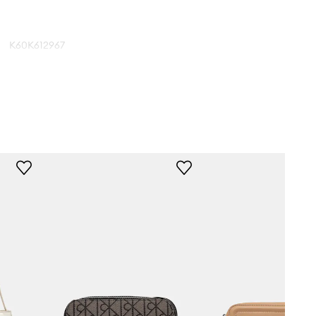
K60K612967
béžová
Calvin Klein