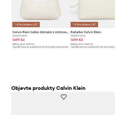
*-5 % s kódem: LST
*-5 % s kódem: LST
Calvin Klein taška dámská z imitace kůže
Kabelka Calvin Klein
Aktuální cena:
Aktuální cena:
1699 Kč
1699 Kč
Běžná cena:
2999 Kč
Běžná cena:
3489 Kč
Nejnižší cena za posledních 30 dnů před poskytnutím
Nejnižší cena za posledních 30 dnů před 
slevy:
1799 Kč
slevy:
1739 Kč
Objevte produkty Calvin Klein