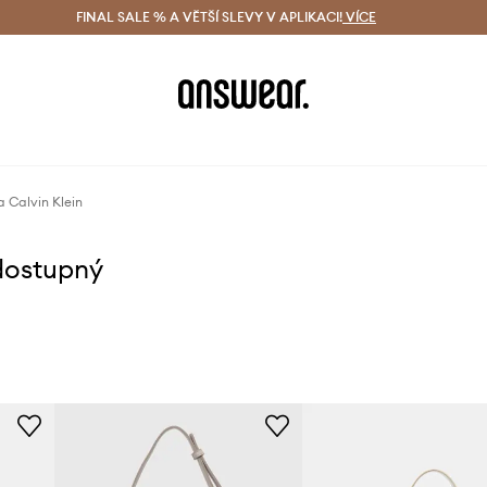
ácení zdarma (od 1800 Kč)
FINAL SALE % A VĚTŠÍ SLEVY V APLIKACI!
Doručení i do 24 h
VÍCE
Ušetřete s 
 Calvin Klein
dostupný