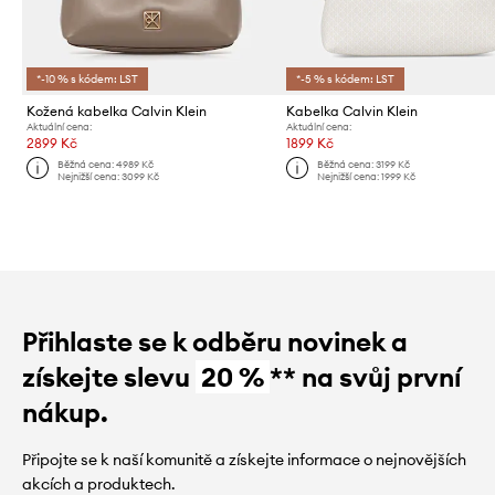
*-10 % s kódem: LST
*-5 % s kódem: LST
Kožená kabelka Calvin Klein
Kabelka Calvin Klein
Aktuální cena:
Aktuální cena:
2899 Kč
1899 Kč
Běžná cena:
4989 Kč
Běžná cena:
3199 Kč
Nejnižší cena:
3099 Kč
Nejnižší cena:
1999 Kč
Přihlaste se k odběru novinek a
získejte slevu
20 %
** na svůj první
nákup.
Připojte se k naší komunitě a získejte informace o nejnovějších
akcích a produktech.