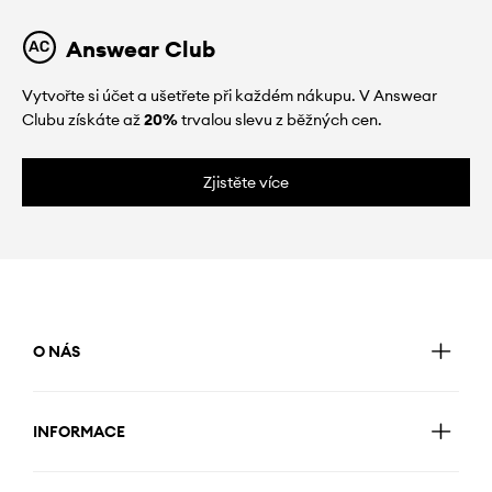
Answear Club
Vytvořte si účet a ušetřete při každém nákupu. V Answear
Clubu získáte až
20%
trvalou slevu z běžných cen.
Zjistěte více
O NÁS
INFORMACE