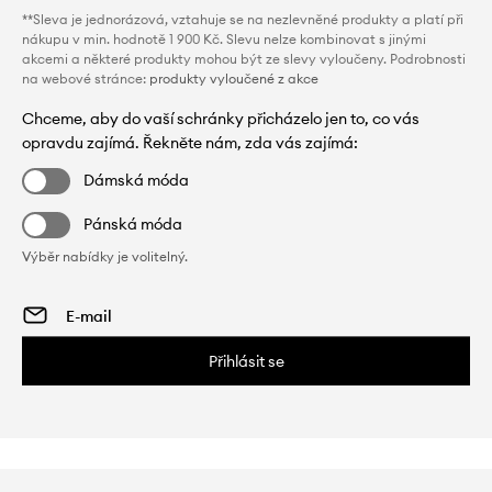
**Sleva je jednorázová, vztahuje se na nezlevněné produkty a platí při
nákupu v min. hodnotě 1 900 Kč. Slevu nelze kombinovat s jinými
akcemi a některé produkty mohou být ze slevy vyloučeny. Podrobnosti
na webové stránce:
produkty vyloučené z akce
Chceme, aby do vaší schránky přicházelo jen to, co vás
opravdu zajímá. Řekněte nám, zda vás zajímá:
Dámská móda
Pánská móda
Výběr nabídky je volitelný.
Přihlásit se