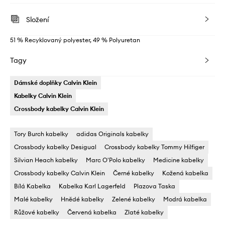
Složení
51 % Recyklovaný polyester, 49 % Polyuretan
Tagy
Dámské doplňky Calvin Klein
Kabelky Calvin Klein
Crossbody kabelky Calvin Klein
Tory Burch kabelky
adidas Originals kabelky
Crossbody kabelky Desigual
Crossbody kabelky Tommy Hilfiger
Silvian Heach kabelky
Marc O'Polo kabelky
Medicine kabelky
Crossbody kabelky Calvin Klein
Černé kabelky
Kožená kabelka
Bílá Kabelka
Kabelka Karl Lagerfeld
Plazova Taska
Malé kabelky
Hnědé kabelky
Zelené kabelky
Modrá kabelka
Růžové kabelky
Červená kabelka
Zlaté kabelky