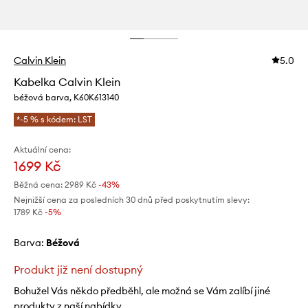
Calvin Klein
5.0
Kabelka Calvin Klein
béžová barva, K60K613140
*-5 % s kódem: LST
Aktuální cena:
1699 Kč
Běžná cena:
2989 Kč
-43%
Nejnižší cena za posledních 30 dnů před poskytnutím slevy:
1789 Kč
 -5%
Barva:
béžová
Produkt již není dostupný
Bohužel Vás někdo předběhl, ale možná se Vám zalíbí jiné
produkty z naší nabídky.