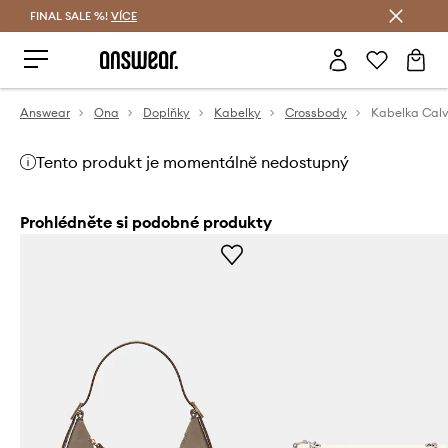
FINAL SALE %!
VÍCE
Ušetřete s Answear Club
Answear
Ona
Doplňky
Kabelky
Crossbody
Kabelka Calv
Tento produkt je momentálně nedostupný
Prohlédněte si podobné produkty