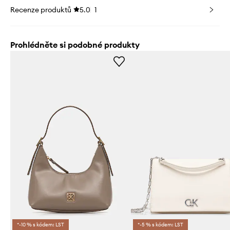
Recenze produktů
5.0
1
Prohlédněte si podobné produkty
*-10 % s kódem: LST
*-5 % s kódem: LST