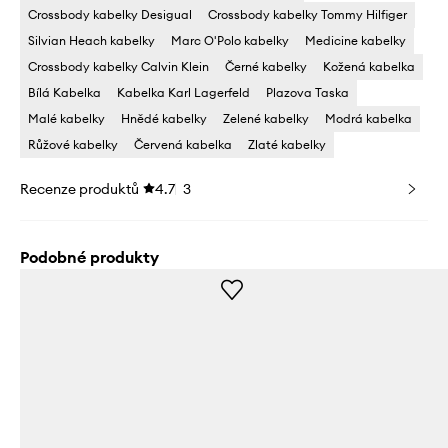
Crossbody kabelky Desigual
Crossbody kabelky Tommy Hilfiger
Silvian Heach kabelky
Marc O'Polo kabelky
Medicine kabelky
Crossbody kabelky Calvin Klein
Černé kabelky
Kožená kabelka
Bílá Kabelka
Kabelka Karl Lagerfeld
Plazova Taska
Malé kabelky
Hnědé kabelky
Zelené kabelky
Modrá kabelka
Růžové kabelky
Červená kabelka
Zlaté kabelky
Recenze produktů
4.7
3
Podobné produkty