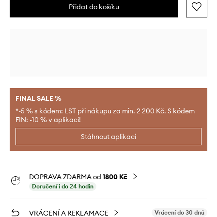
Přidat do košíku
FINAL SALE %
*-5 % s kódem: LST při nákupu za min. 2 200 Kč. S kódem
FIN: -10 % v aplikaci!
Stáhnout aplikaci
DOPRAVA ZDARMA od
1800 Kč
Doručení i do 24 hodin
VRÁCENÍ A REKLAMACE
Vrácení do 30 dnů