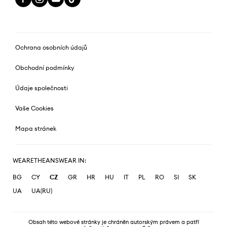
Ochrana osobních údajů
Obchodní podmínky
Údaje společnosti
Vaše Cookies
Mapa stránek
WEARETHEANSWEAR IN:
BG
CY
CZ
GR
HR
HU
IT
PL
RO
SI
SK
UA
UA(RU)
Obsah této webové stránky je chráněn autorským právem a patří