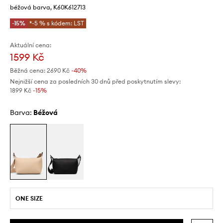
béžová barva, K60K612713
-15%
*-5 % s kódem: LST
Aktuální cena:
1599 Kč
Běžná cena:
2690 Kč
-40%
Nejnižší cena za posledních 30 dnů před poskytnutím slevy:
1899 Kč
 -15%
Barva:
béžová
ONE SIZE