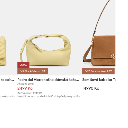
-10%
*-5 % s kódem: LST
*-25 % s kódem: LST
Armani Exchange crossbody kabelka dámská z imitace kůže
Pedro del Hierro taška dámská kožená
Semišová kabelka Tory Burc
Aktuální cena:
2499 Kč
14990 Kč
Běžná cena:
4999 Kč
d poskytnutím
Nejnižší cena za posledních 30 dnů před poskytnutím
slevy:
2799 Kč