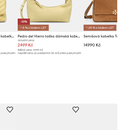
-10%
*-5 % s kódem: LST
*-25 % s kódem: LST
Armani Exchange crossbody kabelka dámská z imitace kůže
Pedro del Hierro taška dámská kožená
Semišová kabelka Tory Burc
Aktuální cena:
2499 Kč
14990 Kč
Běžná cena:
4999 Kč
d poskytnutím
Nejnižší cena za posledních 30 dnů před poskytnutím
slevy:
2799 Kč