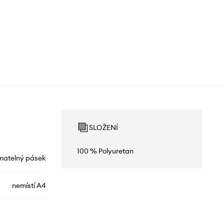
SLOŽENÍ
100 % Polyuretan
matelný pásek
nemístí A4