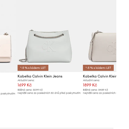
*-5 % s kódem: LST
*-5 % s kódem: LST
Kabelka Calvin Klein Jeans
Kabelka Calvin Klein Jeans
Aktuální cena:
Aktuální cena:
1699 Kč
1899 Kč
Běžná cena:
3099 Kč
Běžná cena:
3489 Kč
Nejnižší cena za posledních 30 dnů před poskytnutím
Nejnižší cena za posledních 30 dnů př
d poskytnutím
slevy:
1799 Kč
slevy:
1999 Kč