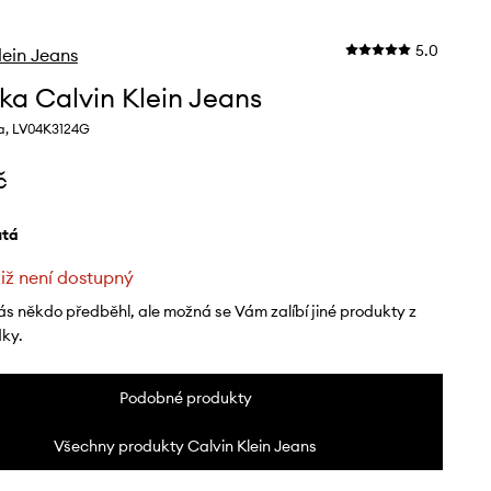
5.0
lein Jeans
ka Calvin Klein Jeans
a, LV04K3124G
č
lutá
již není dostupný
ás někdo předběhl, ale možná se Vám zalíbí jiné produkty z
dky.
Podobné produkty
Všechny produkty Calvin Klein Jeans