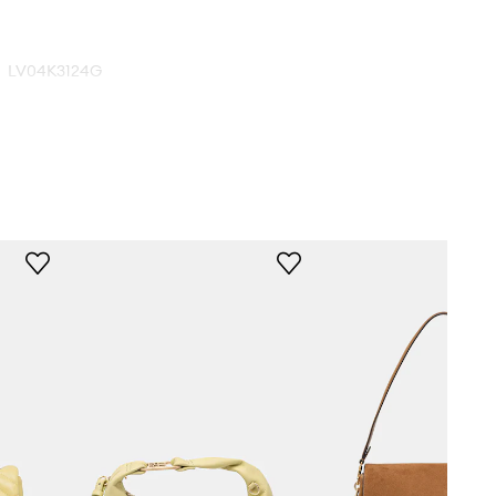
LV04K3124G
žlutá
vin Klein Jeans