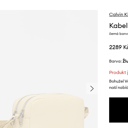
Calvin K
Kabel
černá barv
2289 K
Barva:
ž
Produkt 
Bohužel V
naší nabí