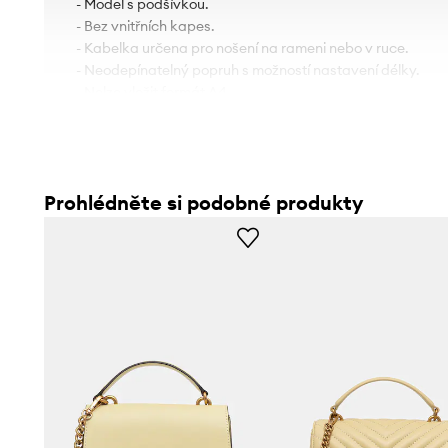
- Model s podšívkou.
- Bez vnitřních kapes.
- Kabelka určena pro nošení na rameni nebo v ruce.
- Neodepínatelný popruh s možností nastavení délky.
- Nelze vložit formát A4.
- Hloubka: 7 cm.
- Výška: 14 cm.
- Spodní šířka: 20 cm.
Prohlédněte si podobné produkty