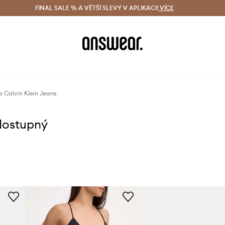
ácení zdarma (od 1800 Kč)
FINAL SALE % A VĚTŠÍ SLEVY V APLIKACI!
Doručení i do 24 h
VÍCE
Ušetřete s 
 Calvin Klein Jeans
dostupný