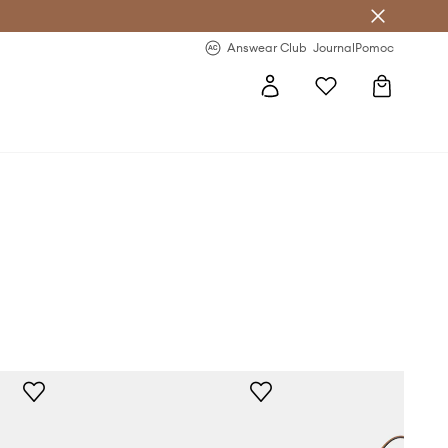
Answear Club
- 20 % na první objednávku
Answear Club
Journal
Pomoc