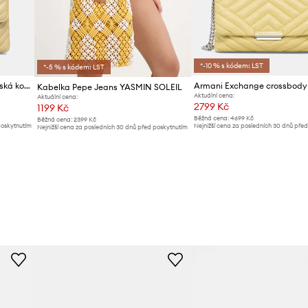
*-10 % s kódem: LST
*-5 % s kódem: LST
Pinko crossbody kabelka dámská kožená
Kabelka Pepe Jeans YASMIN SOLEIL
Aktuální cena:
Aktuální cena:
2799 Kč
1199 Kč
Běžná cena:
4699 Kč
Běžná cena:
2399 Kč
poskytnutím
Nejnižší cena za posledních 30 dnů pře
Nejnižší cena za posledních 30 dnů před poskytnutím
slevy:
2899 Kč
slevy:
1299 Kč