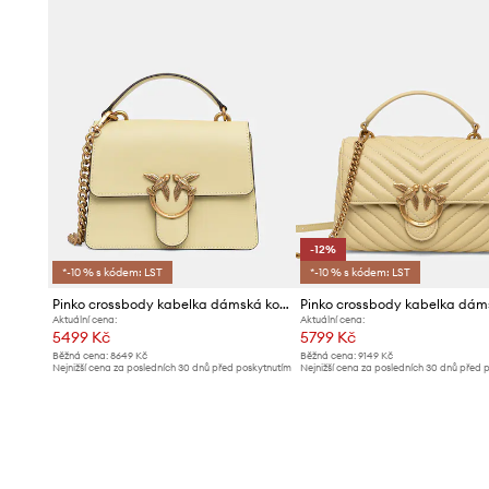
-12%
*-10 % s kódem: LST
*-10 % s kódem: LST
Pinko crossbody kabelka dámská kožená
Aktuální cena:
Aktuální cena:
5499 Kč
5799 Kč
Běžná cena:
8649 Kč
Běžná cena:
9149 Kč
Nejnižší cena za posledních 30 dnů před poskytnutím
Nejnižší cena za posledních 30 dnů před 
slevy:
5799 Kč
slevy:
6599 Kč