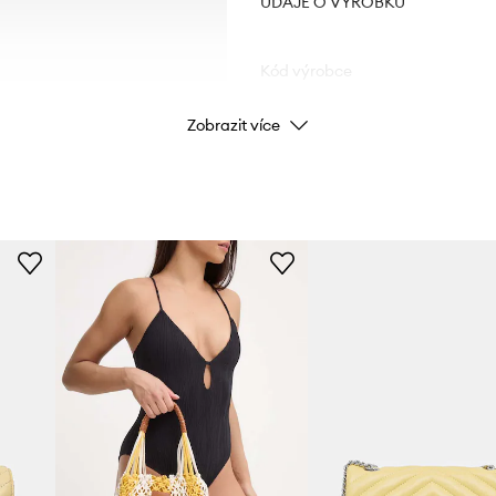
ÚDAJE O VÝROBKU
Kód výrobce
Zobrazit více
Barva
Značka
Cal
Výrobce
ID produktu