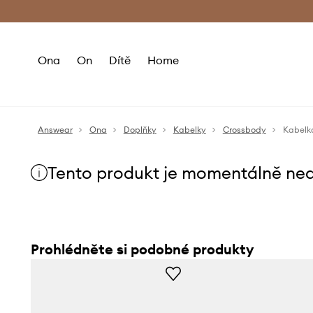
Premium Fashion Benefits
Doručení a vr
Ona
On
Dítě
Home
Answear
Ona
Doplňky
Kabelky
Crossbody
Kabelka
Tento produkt je momentálně ne
Prohlédněte si podobné produkty