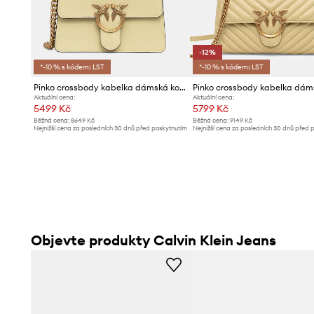
-12%
*-10 % s kódem: LST
*-10 % s kódem: LST
Pinko crossbody kabelka dámská kožená
Aktuální cena:
Aktuální cena:
5499 Kč
5799 Kč
Běžná cena:
8649 Kč
Běžná cena:
9149 Kč
Nejnižší cena za posledních 30 dnů před poskytnutím
Nejnižší cena za posledních 30 dnů před 
slevy:
5799 Kč
slevy:
6599 Kč
Objevte produkty Calvin Klein Jeans