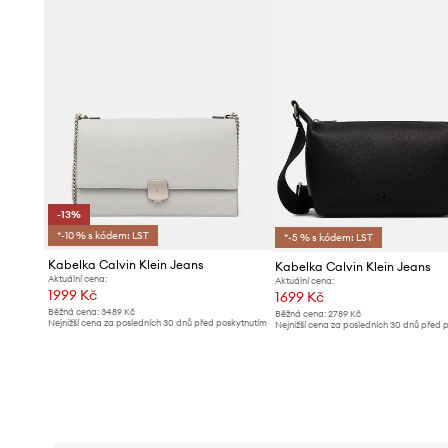
-13%
*-10 % s kódem: LST
*-5 % s kódem: LST
Kabelka Calvin Klein Jeans
Kabelka Calvin Klein Jeans
Aktuální cena:
Aktuální cena:
1999 Kč
1699 Kč
Běžná cena:
3489 Kč
Běžná cena:
2789 Kč
Nejnižší cena za posledních 30 dnů před poskytnutím
Nejnižší cena za posledních 30 dnů před 
slevy:
2299 Kč
slevy:
1799 Kč