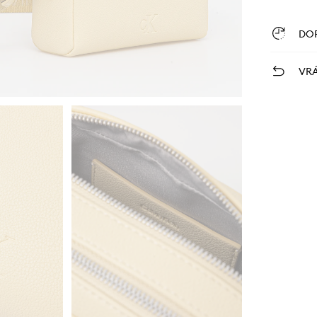
DO
VRÁ