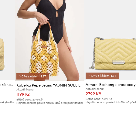
*-10 % s kódem: LST
*-5 % s kódem: LST
Pinko crossbody kabelka dámská kožená
Kabelka Pepe Jeans YASMIN SOLEIL
Aktuální cena:
Aktuální cena:
2799 Kč
1199 Kč
Běžná cena:
4699 Kč
Běžná cena:
2399 Kč
poskytnutím
Nejnižší cena za posledních 30 dnů pře
Nejnižší cena za posledních 30 dnů před poskytnutím
slevy:
2899 Kč
slevy:
1299 Kč