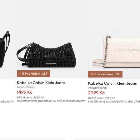
*-5 % s kódem: LST
*-10 % s kódem: LST
Kabelka Calvin Klein Jeans
Kabelka Calvin Klein Jeans
Aktuální cena:
Aktuální cena:
1499 Kč
2099 Kč
Běžná cena:
2989 Kč
Běžná cena:
3799 Kč
Nejnižší cena za posledních 30 dnů před poskytnutím
poskytnutím
Nejnižší cena za posledních 30 dnů pře
slevy:
1599 Kč
slevy:
2159 Kč