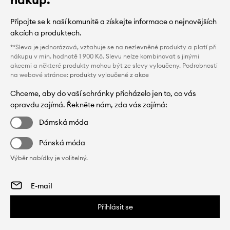
Připojte se k naší komunitě a získejte informace o nejnovějších
akcích a produktech.
**Sleva je jednorázová, vztahuje se na nezlevněné produkty a platí při
nákupu v min. hodnotě 1 900 Kč. Slevu nelze kombinovat s jinými
akcemi a některé produkty mohou být ze slevy vyloučeny. Podrobnosti
na webové stránce:
produkty vyloučené z akce
Chceme, aby do vaší schránky přicházelo jen to, co vás
opravdu zajímá. Řekněte nám, zda vás zajímá:
Dámská móda
Pánská móda
Výběr nabídky je volitelný.
Přihlásit se