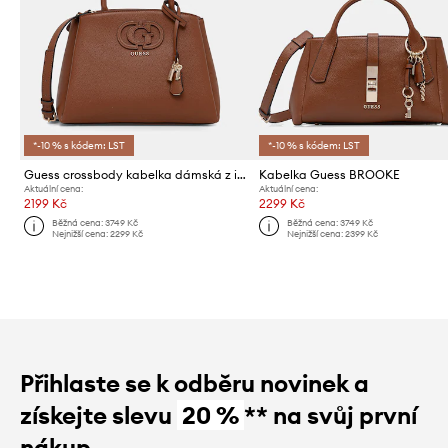
*-10 % s kódem: LST
*-10 % s kódem: LST
Guess crossbody kabelka dámská z imitace kůže ISOLA
Kabelka Guess BROOKE
Aktuální cena:
Aktuální cena:
2199 Kč
2299 Kč
Běžná cena:
3749 Kč
Běžná cena:
3749 Kč
Nejnižší cena:
2299 Kč
Nejnižší cena:
2399 Kč
Přihlaste se k odběru novinek a
získejte slevu
20 %
** na svůj první
nákup.