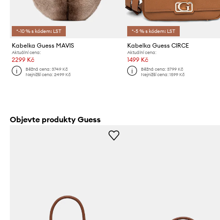
*-10 % s kódem: LST
*-5 % s kódem: LST
Kabelka Guess MAVIS
Kabelka Guess CIRCE
Aktuální cena:
Aktuální cena:
2299 Kč
1499 Kč
Běžná cena:
3749 Kč
Běžná cena:
3799 Kč
Nejnižší cena:
2499 Kč
Nejnižší cena:
1599 Kč
Objevte produkty Guess