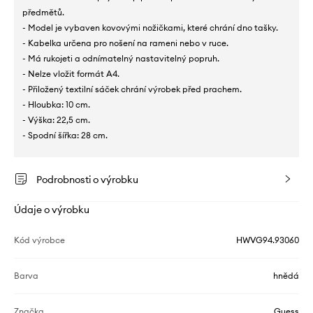
předmětů.
- Model je vybaven kovovými nožičkami, které chrání dno tašky.
- Kabelka určena pro nošení na rameni nebo v ruce.
- Má rukojeti a odnímatelný nastavitelný popruh.
- Nelze vložit formát A4.
- Přiložený textilní sáček chrání výrobek před prachem.
- Hloubka: 10 cm.
- Výška: 22,5 cm.
- Spodní šířka: 28 cm.
Podrobnosti o výrobku
Údaje o výrobku
Kód výrobce
HWVG94.93060
Barva
hnědá
Značka
Guess