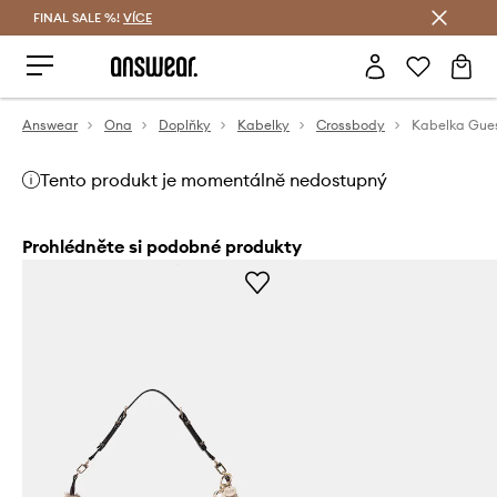
FINAL SALE %!
VÍCE
Ušetřete s Answear Club
Answear
Ona
Doplňky
Kabelky
Crossbody
Kabelka Gu
Tento produkt je momentálně nedostupný
Prohlédněte si podobné produkty