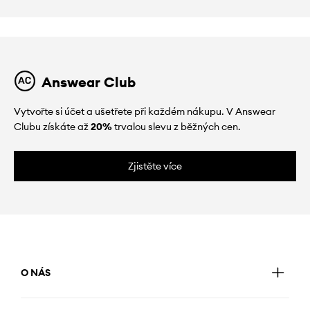
Answear Club
Vytvořte si účet a ušetřete při každém nákupu. V Answear
Clubu získáte až
20%
trvalou slevu z běžných cen.
Zjistěte více
O NÁS