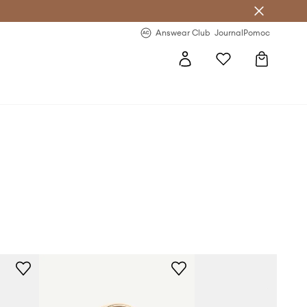
Answear Club
- 20 % na první objednávku
Answear Club
Journal
Pomoc