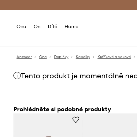
Premium Fashion Benefits
Doručení a vr
Ona
On
Dítě
Home
Answear
Ona
Doplňky
Kabelky
Kufříkové a vakové
Tento produkt je momentálně ne
Prohlédněte si podobné produkty