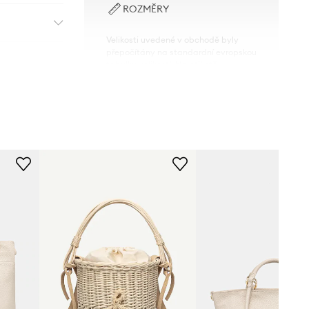
ROZMĚRY
Velikosti uvedené v obchodě byly
přepočítány na standardní evropskou
tabulku velikostí. Na etiketě
dodaného produktu je uvedeno
původní označení výrobce.