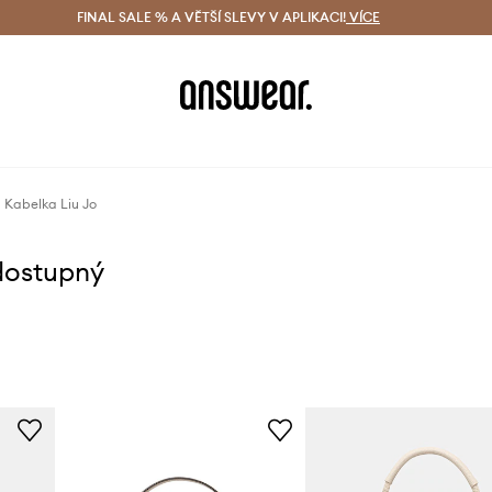
ácení zdarma (od 1800 Kč)
FINAL SALE % A VĚTŠÍ SLEVY V APLIKACI!
Doručení i do 24 h
VÍCE
Ušetřete s 
Kabelka Liu Jo
dostupný