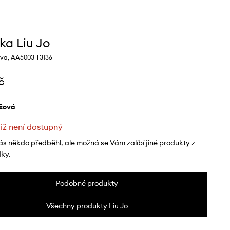
ka Liu Jo
va, AA5003 T3136
č
éžová
již není dostupný
ás někdo předběhl, ale možná se Vám zalíbí jiné produkty z
dky.
Podobné produkty
Všechny produkty Liu Jo