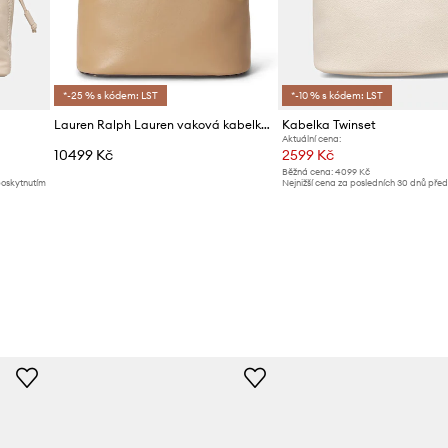
*-25 % s kódem: LST
*-10 % s kódem: LST
Lauren Ralph Lauren vaková kabelka dámská kožená
Kabelka Twinset
Aktuální cena:
10499 Kč
2599 Kč
Běžná cena:
4099 Kč
poskytnutím
Nejnižší cena za posledních 30 dnů pře
slevy:
2699 Kč