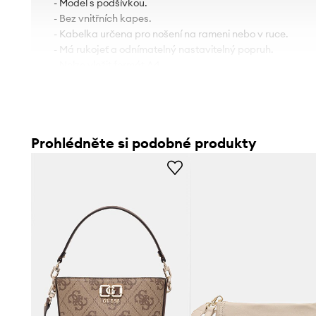
- Model s podšívkou.
- Bez vnitřních kapes.
- Kabelka určena pro nošení na rameni nebo v ruce.
- Má rukojeť a odnímatelný nastavitelný popruh.
- Nelze vložit formát A4.
- Přiložený textilní sáček chrání výrobek před prachem.
- Hloubka: 14 cm.
- Výška: 24,5 cm.
- Spodní šířka: 19,5 cm.
Prohlédněte si podobné produkty