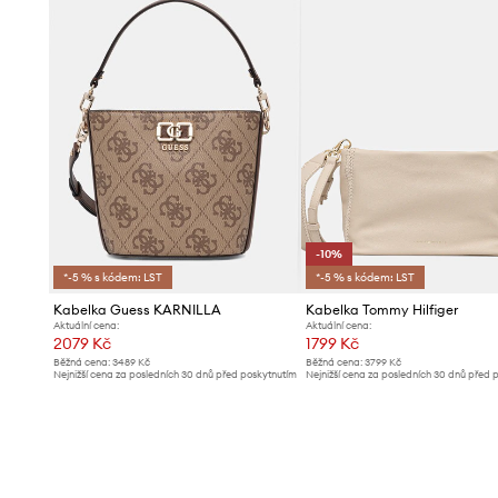
-10%
*-5 % s kódem: LST
*-5 % s kódem: LST
Kabelka Guess KARNILLA
Kabelka Tommy Hilfiger
Aktuální cena:
Aktuální cena:
2079 Kč
1799 Kč
Běžná cena:
3489 Kč
Běžná cena:
3799 Kč
Nejnižší cena za posledních 30 dnů před poskytnutím
Nejnižší cena za posledních 30 dnů před 
slevy:
2199 Kč
slevy:
1999 Kč