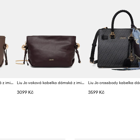
Liu Jo vaková kabelka dámská z imitace kůže
Liu Jo vaková kabelka dámská z imitace kůže
Liu Jo crossbody kabelka d
3099 Kč
3599 Kč