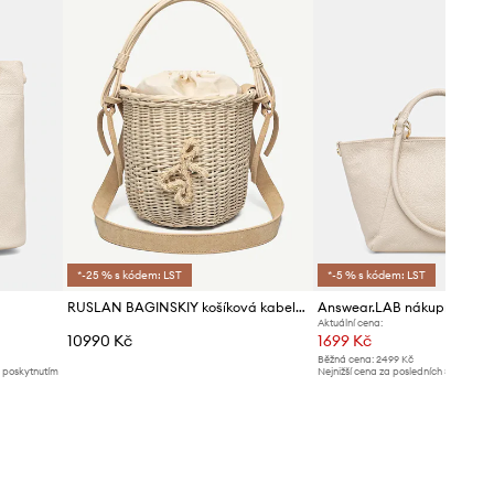
*-25 % s kódem: LST
*-5 % s kódem: LST
RUSLAN BAGINSKIY košíková kabelka dámská pletená
Aktuální cena:
10990 Kč
1699 Kč
Běžná cena:
2499 Kč
d poskytnutím
Nejnižší cena za posledních 30 dnů př
slevy:
1799 Kč