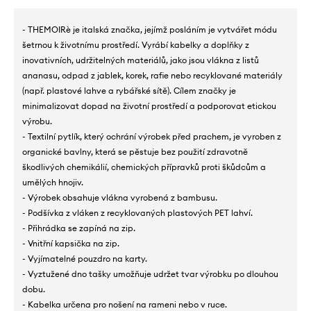
- THEMOIRè je italská značka, jejímž posláním je vytvářet módu
šetrnou k životnímu prostředí. Vyrábí kabelky a doplňky z
inovativních, udržitelných materiálů, jako jsou vlákna z listů
ananasu, odpad z jablek, korek, rafie nebo recyklované materiály
(např. plastové lahve a rybářské sítě). Cílem značky je
minimalizovat dopad na životní prostředí a podporovat etickou
výrobu.
- Textilní pytlík, který ochrání výrobek před prachem, je vyroben z
organické bavlny, která se pěstuje bez použití zdravotně
škodlivých chemikálií, chemických přípravků proti škůdcům a
umělých hnojiv.
- Výrobek obsahuje vlákna vyrobená z bambusu.
- Podšívka z vláken z recyklovaných plastových PET lahví.
- Přihrádka se zapíná na zip.
- Vnitřní kapsička na zip.
- Vyjímatelné pouzdro na karty.
- Vyztužené dno tašky umožňuje udržet tvar výrobku po dlouhou
dobu.
- Kabelka určena pro nošení na rameni nebo v ruce.