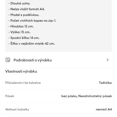
- Dlouhá ucha.
- Nelze vložit formát A4.
- Model s podšívkou.
- Počet vnitřních kapes na zip: 1.
- Hloubka: 12 cm.
- Výška: 15 cm.
- Spodní šířka: 14 cm.
- Šířka v nejširším místě: 42 cm.
Podrobnosti o výrobku
Vlastnosti výrobku
Příslušenství ke kabelce
Taštička
Pásek
bez pásku, Neodnímatelný pásek
Velikost kabelky
nemístí A4