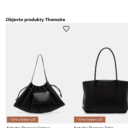
Objevte produkty Themoire
*-10 % s kódem: LST
*-10 % s kódem: LST
Kabelka Themoire Calipso
Kabelka Themoire Tallia