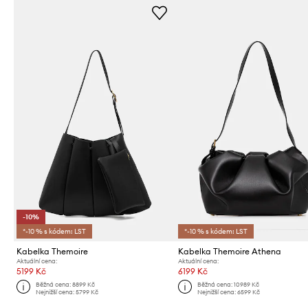
-10%
*-10 % s kódem: LST
*-10 % s kódem: LST
Kabelka Themoire
Kabelka Themoire Athena
Aktuální cena:
Aktuální cena:
5199 Kč
6199 Kč
Běžná cena:
8899 Kč
Běžná cena:
10989 Kč
Nejnižší cena:
5799 Kč
Nejnižší cena:
6599 Kč