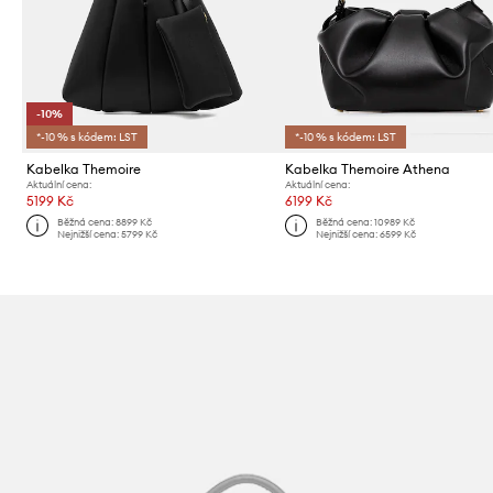
-10%
*-10 % s kódem: LST
*-10 % s kódem: LST
Kabelka Themoire
Kabelka Themoire Athena
Aktuální cena:
Aktuální cena:
5199 Kč
6199 Kč
Běžná cena:
8899 Kč
Běžná cena:
10989 Kč
Nejnižší cena:
5799 Kč
Nejnižší cena:
6599 Kč