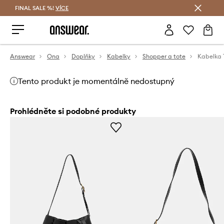
FINAL SALE %!
VÍCE
Ušetřete s Answear Club
Answear
Ona
Doplňky
Kabelky
Shopper a tote
Kabelka 
Tento produkt je momentálně nedostupný
Prohlédněte si podobné produkty