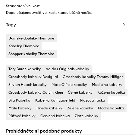
Standardní velikost
Doporučujeme zvolit velikost, kterou běžně nosíte.
Tagy
Dámské doplňky Themoire
Kabelky Themoire
Shopper kabelky Themoire
Tory Burch kabelky
adidas Originals kabelky
Crossbody kabelky Desigual
Crossbody kabelky Tommy Hilfiger
Silvian Heach kabelky
Marc O'Polo kabelky
Medicine kabelky
Crossbody kabelky Calvin Klein
Černé kabelky
Kožená kabelka
Bílá Kabelka
Kabelka Karl Lagerfeld
Plazova Taska
Malé kabelky
Hnědé kabelky
Zelené kabelky
Modrá kabelka
Růžové kabelky
Červená kabelka
Zlaté kabelky
Prohlédněte si podobné produkty