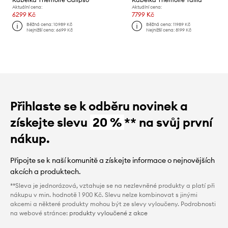
Aktuální cena:
Aktuální cena:
6299 Kč
7799 Kč
Běžná cena:
10989 Kč
Běžná cena:
11989 Kč
Nejnižší cena:
6699 Kč
Nejnižší cena:
8199 Kč
Přihlaste se k odběru novinek a
získejte slevu
20 %
** na svůj první
nákup.
Připojte se k naší komunitě a získejte informace o nejnovějších
akcích a produktech.
**Sleva je jednorázová, vztahuje se na nezlevněné produkty a platí při
nákupu v min. hodnotě 1 900 Kč. Slevu nelze kombinovat s jinými
akcemi a některé produkty mohou být ze slevy vyloučeny. Podrobnosti
na webové stránce:
produkty vyloučené z akce