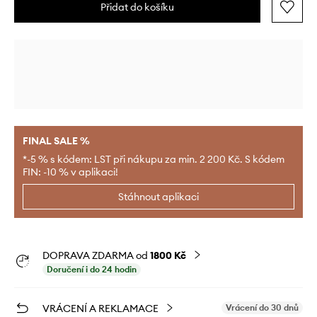
Přidat do košíku
FINAL SALE %
*-5 % s kódem: LST při nákupu za min. 2 200 Kč. S kódem
FIN: -10 % v aplikaci!
Stáhnout aplikaci
DOPRAVA ZDARMA od
1800 Kč
Doručení i do 24 hodin
VRÁCENÍ A REKLAMACE
Vrácení do 30 dnů