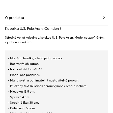
O produktu
Kabelka U.S. Polo Assn. Camden S.
Středně velká kabelka z kolekce U. S. Polo Assn. Model se zapínáním,
vyroben z ekokůže.
- Má tři přihrádky, z toho jednu na zip.
- Bez vnitřních kapes.
- Nelze vložit formát A4.
- Model bez podšívky.
- Má rukojeti a odnímatelný nastavitelný popruh.
- Přiložený textilní sáček chrání výrobek před prachem.
- Hloubka: 13,5 cm.
- Výška: 24 cm.
- Spodní šířka: 30 cm.
- Délka uch: 53 cm.