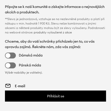
Připojte se k naší komunitě a získejte informace o nejnovějších
akcích a produktech.
**Sleva je jednorázová, vztahuje se na nezlevněné produkty a platí při
nákupu v min. hodnotě 1 900 Kč. Slevu nelze kombinovat s jinými
akcemi a některé produkty mohou být ze slevy vyloučeny. Podrobnosti
na webové stránce:
produkty vyloučené z akce
Chceme, aby do vaší schránky přicházelo jen to, co vás
opravdu zajímá. Řekněte nám, zda vás zajímá:
Dámská móda
Pánská móda
Výběr nabídky je volitelný.
Přihlásit se