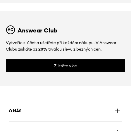
Answear Club
Vytvořte si účet a ušetřete při každém nákupu. V Answear
Clubu získáte až
20%
trvalou slevu z běžných cen.
Zjistěte více
O NÁS