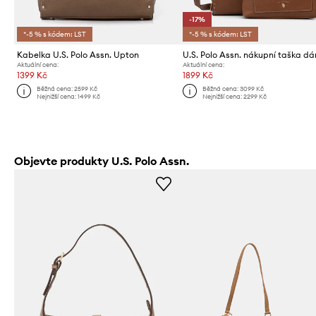
-17%
*-5 % s kódem: LST
*-5 % s kódem: LST
Kabelka U.S. Polo Assn. Upton
Aktuální cena:
Aktuální cena:
1399 Kč
1899 Kč
Běžná cena:
2599 Kč
Běžná cena:
3099 Kč
Nejnižší cena:
1499 Kč
Nejnižší cena:
2299 Kč
Objevte produkty U.S. Polo Assn.