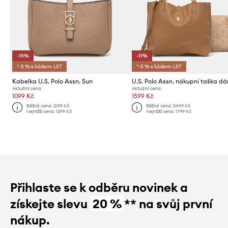
-15%
-11%
*-5 % s kódem: LST
*-5 % s kódem: LST
Kabelka U.S. Polo Assn. Sun
Aktuální cena:
Aktuální cena:
1099 Kč
1599 Kč
Běžná cena:
2199 Kč
Běžná cena:
2499 Kč
Nejnižší cena:
1299 Kč
Nejnižší cena:
1799 Kč
Přihlaste se k odběru novinek a
získejte slevu
20 %
** na svůj první
nákup.