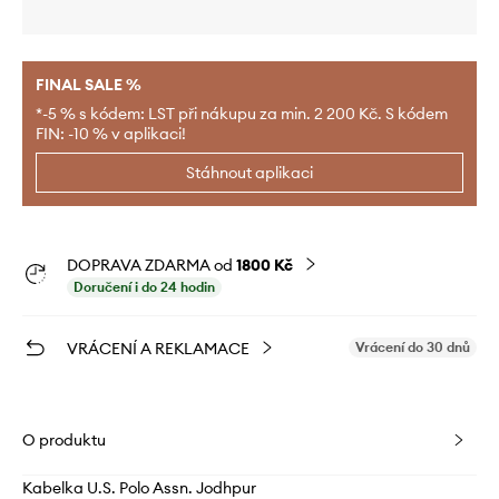
FINAL SALE %
*-5 % s kódem: LST při nákupu za min. 2 200 Kč. S kódem
FIN: -10 % v aplikaci!
Stáhnout aplikaci
DOPRAVA ZDARMA od
1800 Kč
Doručení i do 24 hodin
VRÁCENÍ A REKLAMACE
Vrácení do 30 dnů
O produktu
Kabelka U.S. Polo Assn. Jodhpur