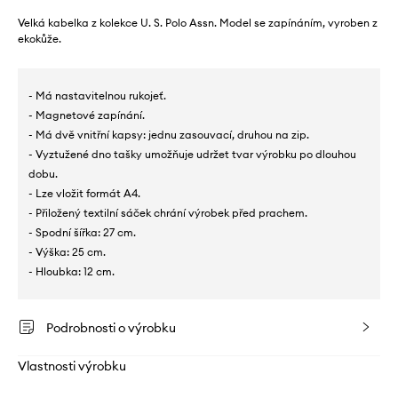
Velká kabelka z kolekce U. S. Polo Assn. Model se zapínáním, vyroben z
ekokůže.
- Má nastavitelnou rukojeť.
- Magnetové zapínání.
- Má dvě vnitřní kapsy: jednu zasouvací, druhou na zip.
- Vyztužené dno tašky umožňuje udržet tvar výrobku po dlouhou
dobu.
- Lze vložit formát A4.
- Přiložený textilní sáček chrání výrobek před prachem.
- Spodní šířka: 27 cm.
- Výška: 25 cm.
- Hloubka: 12 cm.
Podrobnosti o výrobku
Vlastnosti výrobku