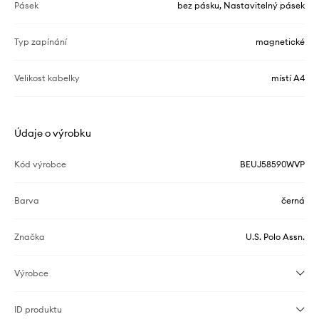
Pásek
bez pásku, Nastavitelný pásek
Typ zapínání
magnetické
Velikost kabelky
místí A4
Údaje o výrobku
Kód výrobce
BEUJ58590WVP
Barva
černá
Značka
U.S. Polo Assn.
Výrobce
ID produktu