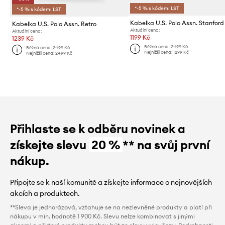
*-5 % s kódem: LST
*-5 % s kódem: LST
Kabelka U.S. Polo Assn. Stanford
Kabelka U.S. Polo Assn. Retro
Aktuální cena:
Aktuální cena:
1199 Kč
1239 Kč
Běžná cena:
2499 Kč
Běžná cena:
2499 Kč
Nejnižší cena:
1299 Kč
Nejnižší cena:
2499 Kč
Přihlaste se k odběru novinek a
získejte slevu
20 %
** na svůj první
nákup.
Připojte se k naší komunitě a získejte informace o nejnovějších
akcích a produktech.
**Sleva je jednorázová, vztahuje se na nezlevněné produkty a platí při
nákupu v min. hodnotě 1 900 Kč. Slevu nelze kombinovat s jinými