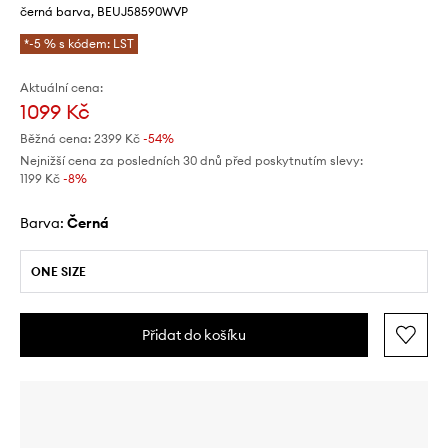
černá barva, BEUJ58590WVP
*-5 % s kódem: LST
Aktuální cena:
1099 Kč
Běžná cena:
2399 Kč
-54%
Nejnižší cena za posledních 30 dnů před poskytnutím slevy:
1199 Kč
 -8%
Barva:
černá
ONE SIZE
Přidat do košíku