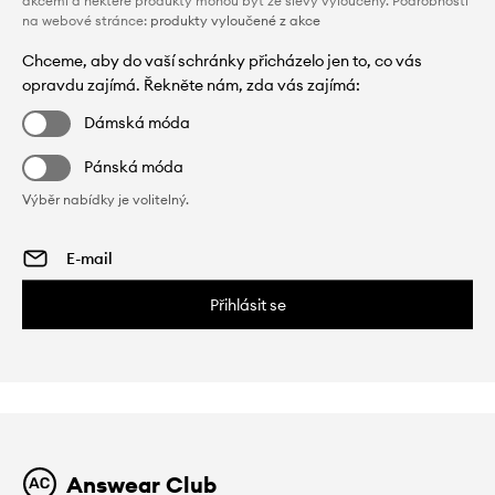
akcemi a některé produkty mohou být ze slevy vyloučeny. Podrobnosti
na webové stránce:
produkty vyloučené z akce
Chceme, aby do vaší schránky přicházelo jen to, co vás
opravdu zajímá. Řekněte nám, zda vás zajímá:
Dámská móda
Pánská móda
Výběr nabídky je volitelný.
Přihlásit se
Answear Club