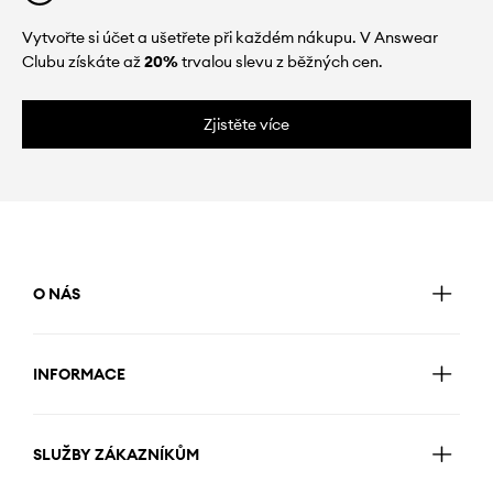
Vytvořte si účet a ušetřete při každém nákupu. V Answear
Clubu získáte až
20%
trvalou slevu z běžných cen.
Zjistěte více
O NÁS
INFORMACE
SLUŽBY ZÁKAZNÍKŮM