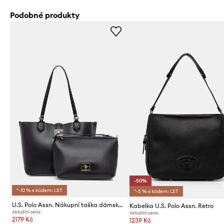
Podobné produkty
-50%
*-10 % s kódem: LST
*-5 % s kódem: LST
U.S. Polo Assn. Nákupní taška dámská z imitace kůže MARGARET
Kabelka U.S. Polo Assn. Retro
Aktuální cena:
Aktuální cena:
2179 Kč
1239 Kč