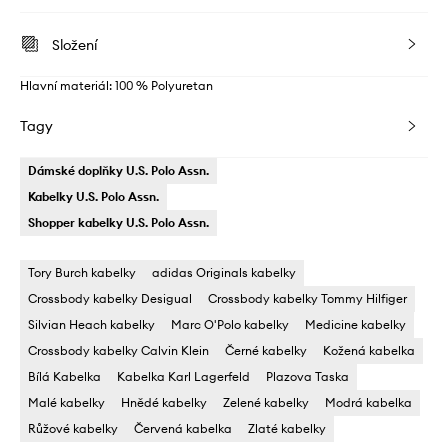
Složení
Hlavní materiál: 100 % Polyuretan
Tagy
Dámské doplňky U.S. Polo Assn.
Kabelky U.S. Polo Assn.
Shopper kabelky U.S. Polo Assn.
Tory Burch kabelky
adidas Originals kabelky
Crossbody kabelky Desigual
Crossbody kabelky Tommy Hilfiger
Silvian Heach kabelky
Marc O'Polo kabelky
Medicine kabelky
Crossbody kabelky Calvin Klein
Černé kabelky
Kožená kabelka
Bílá Kabelka
Kabelka Karl Lagerfeld
Plazova Taska
Malé kabelky
Hnědé kabelky
Zelené kabelky
Modrá kabelka
Růžové kabelky
Červená kabelka
Zlaté kabelky