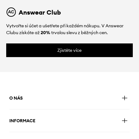
Answear Club
Vytvořte si účet a ušetřete při každém nákupu. V Answear
Clubu získáte až
20%
trvalou slevu z běžných cen.
Zjistěte více
O NÁS
INFORMACE