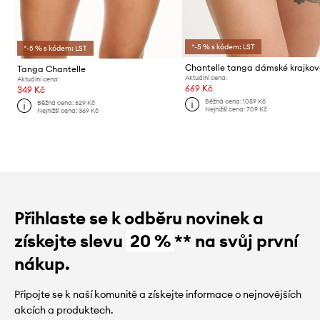
*-5 % s kódem: LST
*-5 % s kódem: LST
Chantelle tanga dámské krajko
Tanga Chantelle
Aktuální cena:
Aktuální cena:
669 Kč
349 Kč
Běžná cena:
1059 Kč
Běžná cena:
529 Kč
Nejnižší cena:
709 Kč
Nejnižší cena:
369 Kč
Přihlaste se k odběru novinek a
získejte slevu
20 %
** na svůj první
nákup.
Připojte se k naší komunitě a získejte informace o nejnovějších
akcích a produktech.