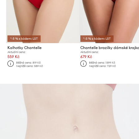
*-5 % s kódem: LST
*-5 % s kódem: LST
Kalhotky Chantelle
Aktuální cena:
Aktuální cena:
559 Kč
679 Kč
Běžná cena:
819 Kč
Běžná cena:
1399 Kč
Nejnižší cena:
589 Kč
Nejnižší cena:
729 Kč