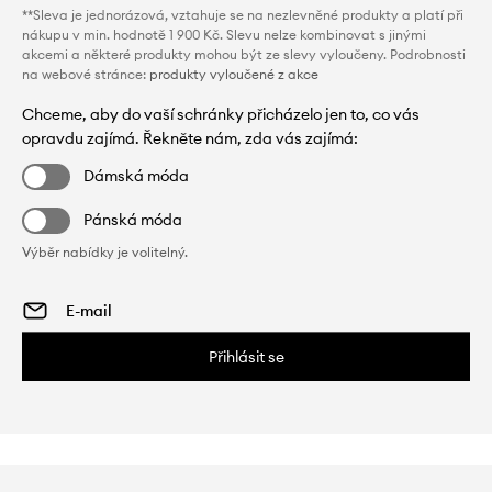
**Sleva je jednorázová, vztahuje se na nezlevněné produkty a platí při
nákupu v min. hodnotě 1 900 Kč. Slevu nelze kombinovat s jinými
akcemi a některé produkty mohou být ze slevy vyloučeny. Podrobnosti
na webové stránce:
produkty vyloučené z akce
Chceme, aby do vaší schránky přicházelo jen to, co vás
opravdu zajímá. Řekněte nám, zda vás zajímá:
Dámská móda
Pánská móda
Výběr nabídky je volitelný.
Přihlásit se