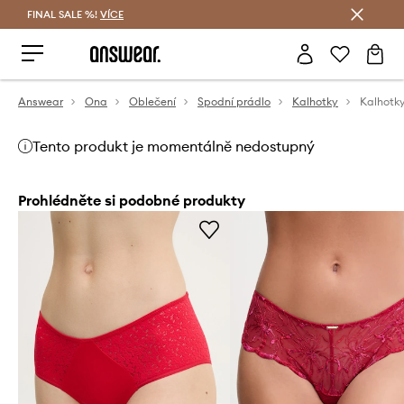
FINAL SALE %!
VÍCE
Ušetřete s Answear Club
Answear
Ona
Oblečení
Spodní prádlo
Kalhotky
Kalhotk
Tento produkt je momentálně nedostupný
Prohlédněte si podobné produkty