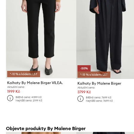
-50%
*-10 % s kódem: LST
*-15 % s kódem: LST
Kalhoty By Malene Birger VILEA.
Kalhoty By Malene Birger
Aktuální cena:
Aktuální cena:
1999 Kč
3799 Kč
Běžná cena:
4399 Kč
Běžná cena:
7699 Kč
Nejnižší cena:
2199 Kč
Nejnižší cena:
7699 Kč
Objevte produkty By Malene Birger