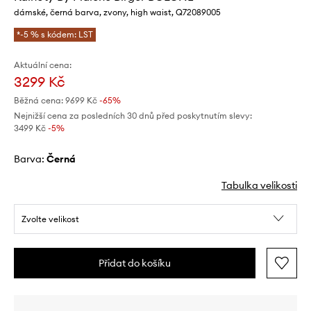
dámské, černá barva, zvony, high waist, Q72089005
*-5 % s kódem: LST
Aktuální cena:
3299 Kč
Běžná cena:
9699 Kč
-65%
Nejnižší cena za posledních 30 dnů před poskytnutím slevy:
3499 Kč
 -5%
Barva:
černá
Tabulka velikosti
Zvolte velikost
Přidat do košíku