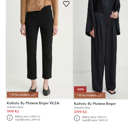
-50%
*-10 % s kódem: LST
*-15 % s kódem: LST
Kalhoty By Malene Birger VILEA.
Kalhoty By Malene Birger
Aktuální cena:
Aktuální cena:
1999 Kč
3799 Kč
Běžná cena:
4399 Kč
Běžná cena:
7699 Kč
Nejnižší cena:
2199 Kč
Nejnižší cena:
7699 Kč