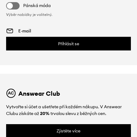
Pánská móda
Výběr nabídky je volitelný.
Přihlásit se
Answear Club
Vytvořte si účet a ušetřete při každém nákupu. V Answear
Clubu získáte až
20%
trvalou slevu z běžných cen.
Zjistěte více