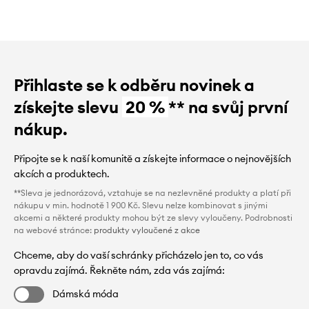
Přihlaste se k odběru novinek a
získejte slevu
20 %
** na svůj první
nákup.
Připojte se k naší komunitě a získejte informace o nejnovějších
akcích a produktech.
**Sleva je jednorázová, vztahuje se na nezlevněné produkty a platí při
nákupu v min. hodnotě 1 900 Kč. Slevu nelze kombinovat s jinými
akcemi a některé produkty mohou být ze slevy vyloučeny. Podrobnosti
na webové stránce:
produkty vyloučené z akce
Chceme, aby do vaší schránky přicházelo jen to, co vás
opravdu zajímá. Řekněte nám, zda vás zajímá:
Dámská móda