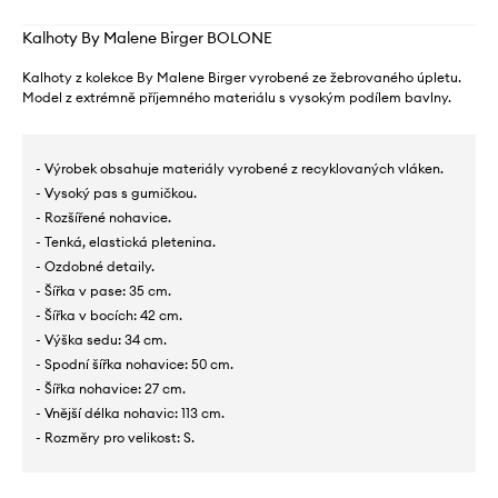
Kalhoty By Malene Birger BOLONE
Kalhoty z kolekce By Malene Birger vyrobené ze žebrovaného úpletu.
Model z extrémně příjemného materiálu s vysokým podílem bavlny.
- Výrobek obsahuje materiály vyrobené z recyklovaných vláken.
- Vysoký pas s gumičkou.
- Rozšířené nohavice.
- Tenká, elastická pletenina.
- Ozdobné detaily.
- Šířka v pase: 35 cm.
- Šířka v bocích: 42 cm.
- Výška sedu: 34 cm.
- Spodní šířka nohavice: 50 cm.
- Šířka nohavice: 27 cm.
- Vnější délka nohavic: 113 cm.
- Rozměry pro velikost: S.