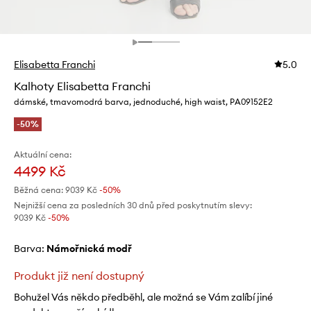
Elisabetta Franchi
5.0
Kalhoty Elisabetta Franchi
dámské, tmavomodrá barva, jednoduché, high waist, PA09152E2
-50%
Aktuální cena:
4499 Kč
Běžná cena:
9039 Kč
-50%
Nejnižší cena za posledních 30 dnů před poskytnutím slevy:
9039 Kč
 -50%
Barva:
námořnická modř
Produkt již není dostupný
Bohužel Vás někdo předběhl, ale možná se Vám zalíbí jiné