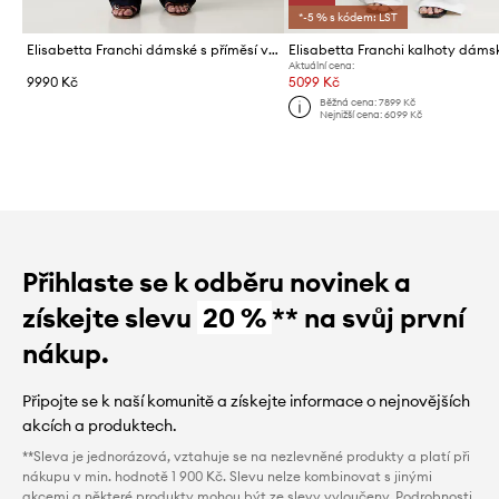
*-5 % s kódem: LST
Elisabetta Franchi dámské s příměsí vlny
Elisabetta Franchi kalhoty dáms
Aktuální cena:
9990 Kč
5099 Kč
Běžná cena:
7899 Kč
Nejnižší cena:
6099 Kč
Přihlaste se k odběru novinek a
získejte slevu
20 %
** na svůj první
nákup.
Připojte se k naší komunitě a získejte informace o nejnovějších
akcích a produktech.
**Sleva je jednorázová, vztahuje se na nezlevněné produkty a platí při
nákupu v min. hodnotě 1 900 Kč. Slevu nelze kombinovat s jinými
akcemi a některé produkty mohou být ze slevy vyloučeny. Podrobnosti