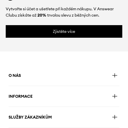
Vytvořte si účet a ušetřete při každém nákupu. V Answear
Clubu získáte až
20%
trvalou slevu z běžných cen.
Zjistěte více
O NÁS
INFORMACE
SLUŽBY ZÁKAZNÍKŮM