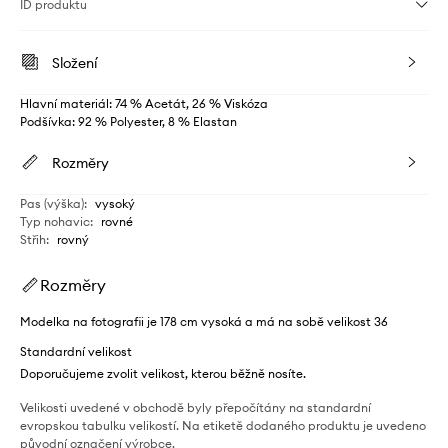
ID produktu
Složení
Hlavní materiál: 74 % Acetát, 26 % Viskóza
Podšívka: 92 % Polyester, 8 % Elastan
Rozměry
Pas (výška)
:
vysoký
Typ nohavic
:
rovné
Střih
:
rovný
Rozměry
Modelka na fotografii je 178 cm vysoká a má na sobě velikost 36
Standardní velikost
Doporučujeme zvolit velikost, kterou běžně nosíte.
Velikosti uvedené v obchodě byly přepočítány na standardní
evropskou tabulku velikostí. Na etiketě dodaného produktu je uvedeno
původní označení výrobce.