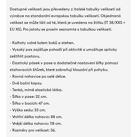
Dostupné velikosti jsou převedeny z italské tabulky velikostí od
výrobce na standardní evropskou tabulku velikostí. Objednaná
velikost se může lišit od té, která je uvedena na štítku (IT 38/XXS =
EU XS). Pro jistotu se prosím seznamte s tabulkou velikostí.
- Kalhoty volné kolem boků a stehen.
- Vysoký pas zajišťuje pohodlí při aktivitě a umožňuje opticky
zeštíhlit postavu.
- Elastický pásek v pase a dodatečné nastavení šířky pomocí
stahovacích šňůrek, které zabraňují klouzání při pohybu.
- Rovná nohavice po celé délce.
- Dvě boční kapsy.
- Tenká, mírně elastická látka.
- Šířka v pase: 32 cm.
- Šířka v bocích: 47 cm.
- Výška sedu: 33 cm.
- Vnitřní délka nohavic: 88 cm.
- Vnější délka nohavic: 118 cm.
- Rozměry pro velikost: 36.