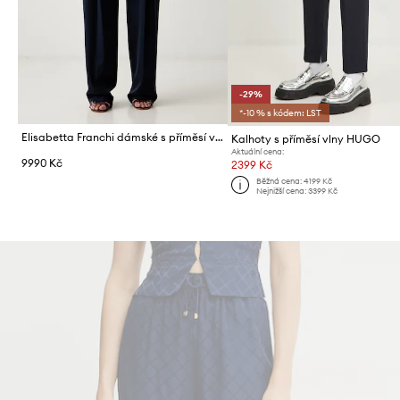
-29%
*-10 % s kódem: LST
Elisabetta Franchi dámské s příměsí vlny
Kalhoty s příměsí vlny HUGO
Aktuální cena:
9990 Kč
2399 Kč
Běžná cena:
4199 Kč
Nejnižší cena:
3399 Kč