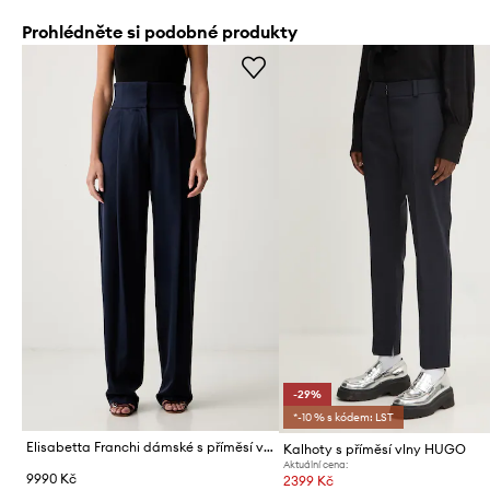
Prohlédněte si podobné produkty
-29%
*-10 % s kódem: LST
Elisabetta Franchi dámské s příměsí vlny
Kalhoty s příměsí vlny HUGO
Aktuální cena:
9990 Kč
2399 Kč