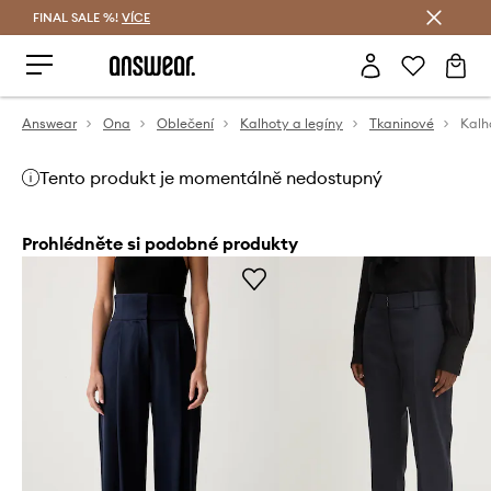
FINAL SALE %!
VÍCE
Ušetřete s Answear Club
Answear
Ona
Oblečení
Kalhoty a legíny
Tkaninové
Kalh
Tento produkt je momentálně nedostupný
Prohlédněte si podobné produkty