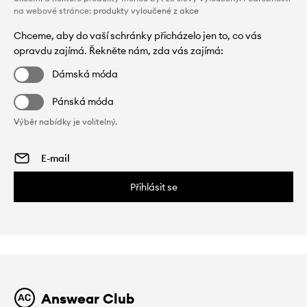
na webové stránce:
produkty vyloučené z akce
Chceme, aby do vaší schránky přicházelo jen to, co vás
opravdu zajímá. Řekněte nám, zda vás zajímá:
Dámská móda
Pánská móda
Výběr nabídky je volitelný.
Přihlásit se
Answear Club