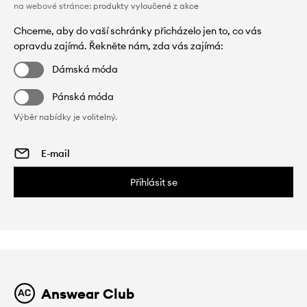
na webové stránce:
produkty vyloučené z akce
Chceme, aby do vaší schránky přicházelo jen to, co vás
opravdu zajímá. Řekněte nám, zda vás zajímá:
Dámská móda
Pánská móda
Výběr nabídky je volitelný.
Přihlásit se
Answear Club