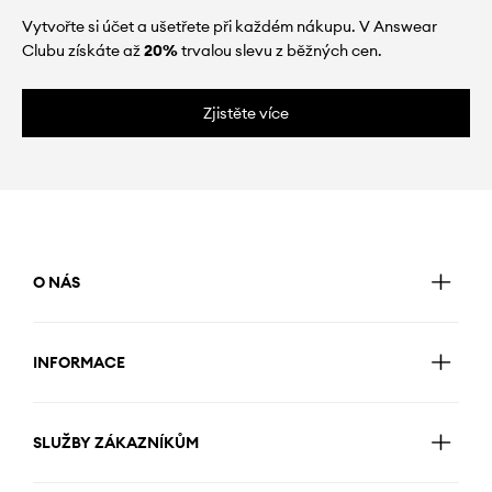
Vytvořte si účet a ušetřete při každém nákupu. V Answear
Clubu získáte až
20%
trvalou slevu z běžných cen.
Zjistěte více
O NÁS
INFORMACE
SLUŽBY ZÁKAZNÍKŮM