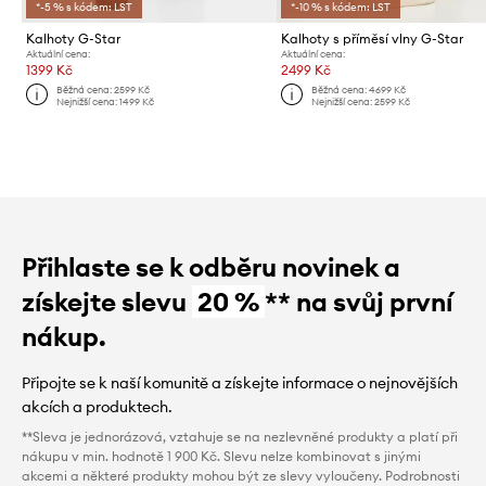
*-5 % s kódem: LST
*-10 % s kódem: LST
Kalhoty G-Star
Kalhoty s příměsí vlny G-Star
Aktuální cena:
Aktuální cena:
1399 Kč
2499 Kč
Běžná cena:
2599 Kč
Běžná cena:
4699 Kč
Nejnižší cena:
1499 Kč
Nejnižší cena:
2599 Kč
Přihlaste se k odběru novinek a
získejte slevu
20 %
** na svůj první
nákup.
Připojte se k naší komunitě a získejte informace o nejnovějších
akcích a produktech.
**Sleva je jednorázová, vztahuje se na nezlevněné produkty a platí při
nákupu v min. hodnotě 1 900 Kč. Slevu nelze kombinovat s jinými
akcemi a některé produkty mohou být ze slevy vyloučeny. Podrobnosti