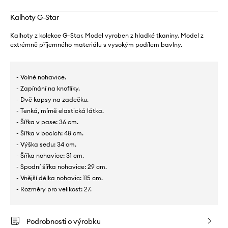
Kalhoty G-Star
Kalhoty z kolekce G-Star. Model vyroben z hladké tkaniny. Model z
extrémně příjemného materiálu s vysokým podílem bavlny.
- Volné nohavice.
- Zapínání na knoflíky.
- Dvě kapsy na zadečku.
- Tenká, mírně elastická látka.
- Šířka v pase: 36 cm.
- Šířka v bocích: 48 cm.
- Výška sedu: 34 cm.
- Šířka nohavice: 31 cm.
- Spodní šířka nohavice: 29 cm.
- Vnější délka nohavic: 115 cm.
- Rozměry pro velikost: 27.
Podrobnosti o výrobku