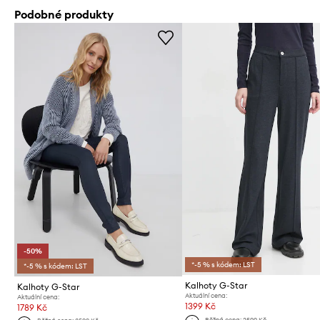
Podobné produkty
-50%
*-5 % s kódem: LST
*-5 % s kódem: LST
Kalhoty G-Star
Kalhoty G-Star
Aktuální cena:
Aktuální cena:
1399 Kč
1789 Kč
Běžná cena:
2599 Kč