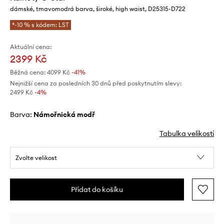
dámské, tmavomodrá barva, široké, high waist, D25315-D722
*-10 % s kódem: LST
Aktuální cena:
2399 Kč
Běžná cena:
4099 Kč
-41%
Nejnižší cena za posledních 30 dnů před poskytnutím slevy:
2499 Kč
 -4%
Barva:
námořnická modř
Tabulka velikosti
Zvolte velikost
Přidat do košíku