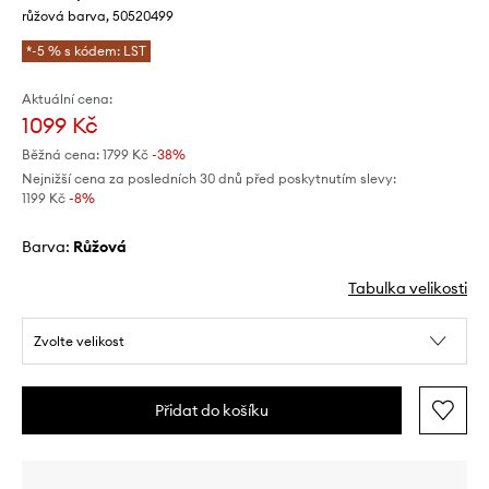
růžová barva, 50520499
*-5 % s kódem: LST
Aktuální cena:
1099 Kč
Běžná cena:
1799 Kč
-38%
Nejnižší cena za posledních 30 dnů před poskytnutím slevy:
1199 Kč
 -8%
Barva:
růžová
Tabulka velikosti
Zvolte velikost
Přidat do košíku