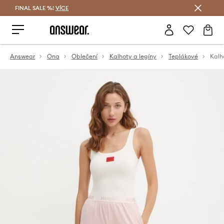
FINAL SALE %!
VÍCE
Ušetřete s Answear Club
Answear
Ona
Oblečení
Kalhoty a legíny
Teplákové