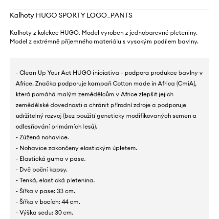
Kalhoty HUGO SPORTY LOGO_PANTS
Kalhoty z kolekce HUGO. Model vyroben z jednobarevné pleteniny.
Model z extrémně příjemného materiálu s vysokým podílem bavlny.
- Clean Up Your Act HUGO iniciativa - podpora produkce bavlny v
Africe. Značka podporuje kampaň Cotton made in Africa (CmiA),
která pomáhá malým zemědělcům v Africe zlepšit jejich
zemědělské dovednosti a chránit přírodní zdroje a podporuje
udržitelný rozvoj (bez použití geneticky modifikovaných semen a
odlesňování primárních lesů).
- Zúžená nohavice.
- Nohavice zakončeny elastickým úpletem.
- Elastická guma v pase.
- Dvě boční kapsy.
- Tenká, elastická pletenina.
- Šířka v pase: 33 cm.
- Šířka v bocích: 44 cm.
- Výška sedu: 30 cm.