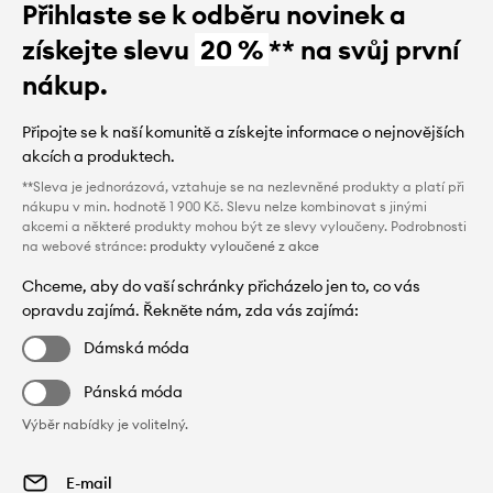
Přihlaste se k odběru novinek a
získejte slevu
20 %
** na svůj první
nákup.
Připojte se k naší komunitě a získejte informace o nejnovějších
akcích a produktech.
**Sleva je jednorázová, vztahuje se na nezlevněné produkty a platí při
nákupu v min. hodnotě 1 900 Kč. Slevu nelze kombinovat s jinými
akcemi a některé produkty mohou být ze slevy vyloučeny. Podrobnosti
na webové stránce:
produkty vyloučené z akce
Chceme, aby do vaší schránky přicházelo jen to, co vás
opravdu zajímá. Řekněte nám, zda vás zajímá:
Dámská móda
Pánská móda
Výběr nabídky je volitelný.