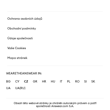
Ochrana osobních údajů
Obchodní podmínky
Údaje společnosti
Vaše Cookies
Mapa stránek
WEARETHEANSWEAR IN:
BG
CY
CZ
GR
HR
HU
IT
PL
RO
SI
SK
UA
UA(RU)
Obsah této webové stránky je chráněn autorským právem a patří
společnosti Answear.com S.A.