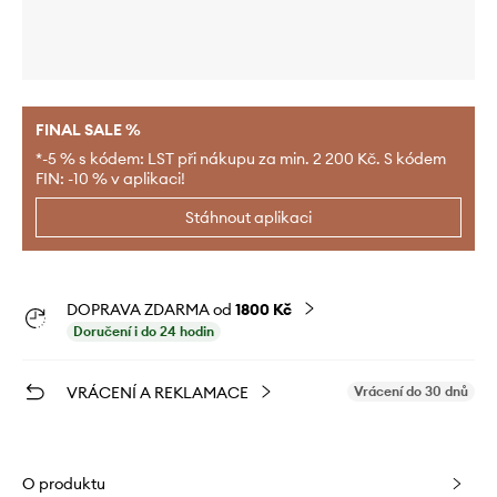
FINAL SALE %
*-5 % s kódem: LST při nákupu za min. 2 200 Kč. S kódem
FIN: -10 % v aplikaci!
Stáhnout aplikaci
DOPRAVA ZDARMA od
1800 Kč
Doručení i do 24 hodin
VRÁCENÍ A REKLAMACE
Vrácení do 30 dnů
O produktu