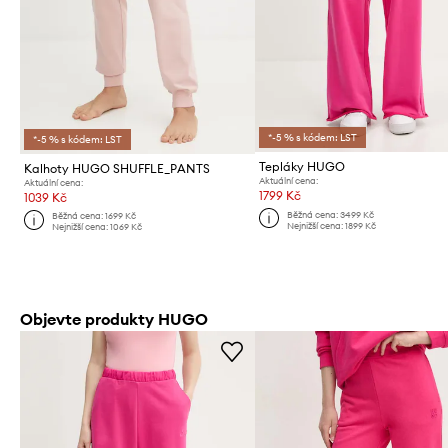
*-5 % s kódem: LST
*-5 % s kódem: LST
Tepláky HUGO
Kalhoty HUGO SHUFFLE_PANTS
Aktuální cena:
Aktuální cena:
1799 Kč
1039 Kč
Běžná cena:
3499 Kč
Běžná cena:
1699 Kč
Nejnižší cena:
1899 Kč
Nejnižší cena:
1069 Kč
Objevte produkty HUGO