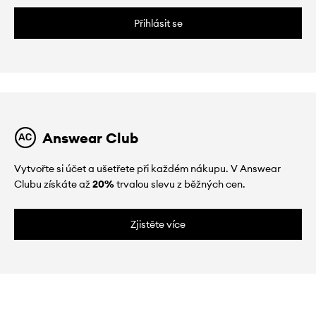
Přihlásit se
Answear Club
Vytvořte si účet a ušetřete při každém nákupu. V Answear
Clubu získáte až
20%
trvalou slevu z běžných cen.
Zjistěte více