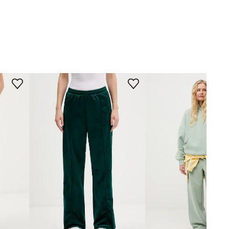
Modelka na fotografii je 175 cm
zelená
vysoká a má na sobě velikost S
Standardní velikost
P.E Nation
Doporučujeme zvolit velikost, kterou
běžně nosíte.
Tabulka velikosti