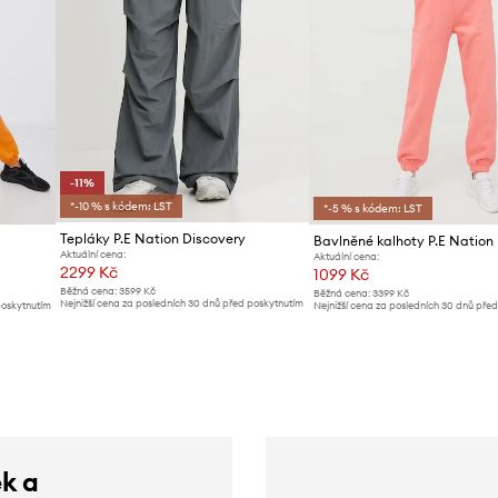
-11%
*-10 % s kódem: LST
*-5 % s kódem: LST
Tepláky P.E Nation Discovery
Bavlněné kalhoty P.E Nation
Aktuální cena:
Aktuální cena:
2299 Kč
1099 Kč
Běžná cena:
3599 Kč
Běžná cena:
3399 Kč
Nejnižší cena za posledních 30 dnů před poskytnutím
poskytnutím
Nejnižší cena za posledních 30 dnů pře
slevy:
2599 Kč
slevy:
1189 Kč
ek a