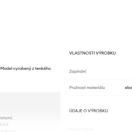
VLASTNOSTI VÝROBKU
. Model vyrobený z tenkého
Zapínání
Pružnost materiálu
ela
ÚDAJE O VÝROBKU
žetami.
kání.
Kód výrobce
i pohybu.