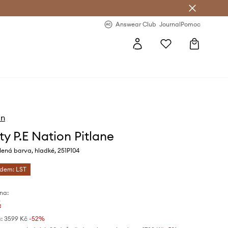
Answear Club
- 20 % na první objednávku
Answear Club
Journal
Pomoc
on
ty P.E Nation Pitlane
ená barva, hladké, 251P104
ódem: LST
na:
č
:
3599 Kč
-52%