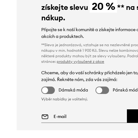
20 %
získejte slevu
** na 
nákup.
Připojte se k naší komunitě a získejte informace 
akcích a produktech.
**Sleva je jednorázová, vztahuje se na nezlevněné prod
nákupu v min. hodnotě 1 900 Kč. Slevu nelze kombinova
některé produkty mohou být ze slevy vyloučeny. Podr
stránce:
produkty vyloučené z akce
Chceme, aby do vaší schránky přicházelo jen to
zajímá. Řekněte nám, zda vás zajímá:
Dámská móda
Pánská mó
Výběr nabídky je volitelný.