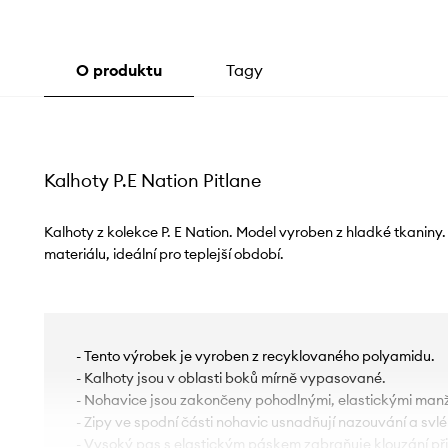
O produktu
Tagy
Kalhoty P.E Nation Pitlane
Kalhoty z kolekce P. E Nation. Model vyroben z hladké tkaniny
materiálu, ideální pro teplejší období.
- Tento výrobek je vyroben z recyklovaného polyamidu.
- Kalhoty jsou v oblasti boků mírně vypasované.
- Nohavice jsou zakončeny pohodlnými, elastickými man
- Zipy ve spodní části nohavic usnadňují nazouvání a svlé
- Vysoký pas s elastickým páskem zabraňuje klouzání př