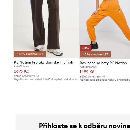
-11%
*-10 % s kódem: LST
*-5 % s kódem: LST
P.E Nation tepláky dámské Triumph
Bavlněné kalhoty P.E Nation
Aktuální cena:
Aktuální cena:
2699 Kč
1499 Kč
Běžná cena:
3599 Kč
Běžná cena:
3399 Kč
Nejnižší cena za posledních 30 dnů před poskytnutím
Nejnižší cena za posledních 30 dnů před 
slevy:
2899 Kč
slevy:
1689 Kč
Přihlaste se k odběru novin