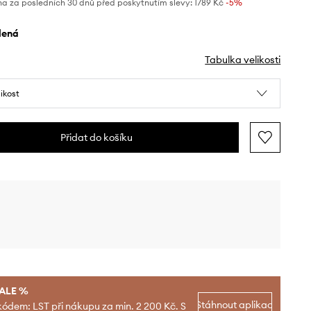
na za posledních 30 dnů před poskytnutím slevy:
1789 Kč
 -5%
elená
Tabulka velikosti
likost
Přidat do košíku
SALE %
Stáhnout aplikaci
kódem: LST při nákupu za min. 2 200 Kč. S