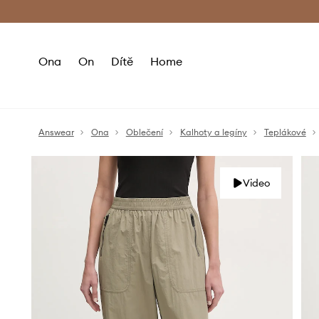
Premium Fashion Benefits
Doručení a vr
Ona
On
Dítě
Home
Answear
Ona
Oblečení
Kalhoty a legíny
Teplákové
Video