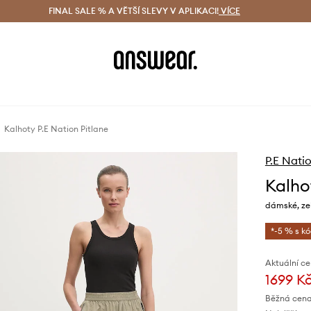
ácení zdarma (od 1800 Kč)
FINAL SALE % A VĚTŠÍ SLEVY V APLIKACI!
Doručení i do 24 h
VÍCE
Ušetřete s 
Kalhoty P.E Nation Pitlane
P.E Nati
Kalho
dámské, zel
*-5 % s k
Aktuální ce
1699 K
Běžná cena