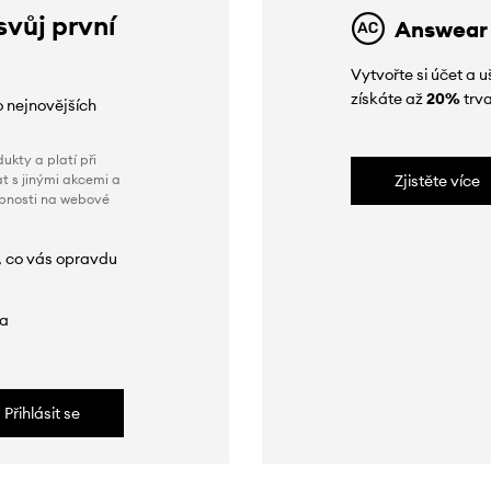
svůj první
Answear
Vytvořte si účet a
získáte až
20%
trva
o nejnovějších
ukty a platí při
t s jinými akcemi a
Zjistěte více
obnosti na webové
, co vás opravdu
da
Přihlásit se