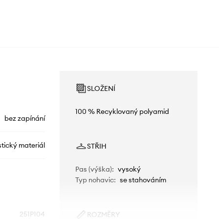
SLOŽENÍ
100 % Recyklovaný polyamid
bez zapínání
stický materiál
STŘIH
Pas (výška)
:
vysoký
Typ nohavic
:
se stahováním
251P104
ROZMĚRY