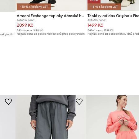
-16%
*-10 % s kódem: LST
*-5 % s kódem: LST
Armani Exchange tepláky dámské bavlněné
Tepláky adidas Originals Fir
Aktuální cena:
Aktuální cena:
2099 Kč
1499 Kč
Běžná cena:
3199 Kč
Běžná cena:
1799 Kč
Nejnižší cena za posledních 30 dnů před poskytnutím
Nejnižší cena za posledních 30 dnů pře
poskytnutím
slevy:
2179 Kč
slevy:
1799 Kč