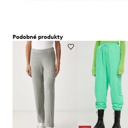
- Dvě boční kapsy se zapínáním na zip.
- Tenká, neelastická tkanina.
Podobné produkty