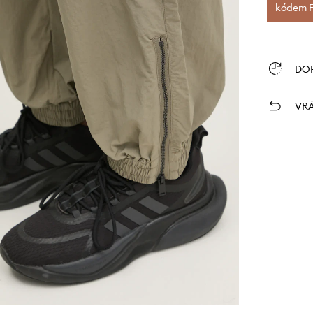
kódem FI
DO
VRÁ