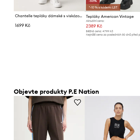
-50%
*-10 % s kódem: LST
Chantelle tepláky dámské s viskózou TWIST
Tepláky American Vintage
Aktuální cena:
1699 Kč
2389 Kč
Běžná cena:
4799 Kč
Nejnižší cena za posledních 30 dnů před 
slevy:
4799 Kč
Objevte produkty P.E Nation