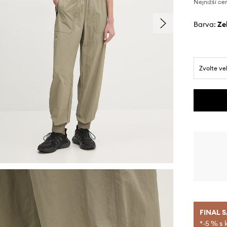
Nejnižší ce
Barva:
z
Zvolte ve
FINAL 
*-5 % s 