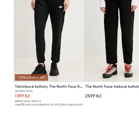
*-5 % s kódem: LST
Tréninkové kalhoty The North Face REAXION 2.0
Aktuální cena:
1399 Kč
2599 Kč
Běžná cena:
1899 Kč
Nejnižší cena za posledních 30 dnů před poskytnutím
slevy:
1499 Kč