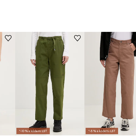
*-10 % s kódem: LST
*-5 % s kódem: LST