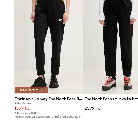
*-5 % s kódem: LST
Tréninkové kalhoty The North Face REAXION 2.0
Aktuální cena:
1399 Kč
2599 Kč
Běžná cena:
1899 Kč
Nejnižší cena za posledních 30 dnů před poskytnutím
slevy:
1499 Kč