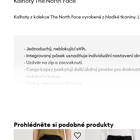
Kalhoty The North Face
Kalhoty z kolekce The North Face vyrobené z hladké tkaniny. L
- Jednoduchý, neblokující střih.
- Integrovaný pásek usnadňuje individuální nastavení ob
- Uzávěr na zip a zacvaknutí.
- Cargo kapsy poskytují další úložný prostor pro drobnost
- Dvě boční kapsy.
- Tenká, neelastická tkanina.
- Šířka v pase: 39 cm.
- Šířka v bocích: 54 cm.
- Výška sedu: 31 cm.
- Spodní šířka nohavice: 23 cm.
- Šířka nohavice: 33 cm.
Prohlédněte si podobné produkty
- Vnější délka nohavic: 34 cm.
- Rozměry pro velikost: S.