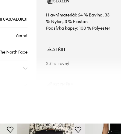
SLOŽENÍ
Hlavní materiál: 64 % Bavlna, 33
NF0A87ADJK31
% Nylon, 3 % Elastan
Podšívka kapsy: 100 % Polyester
černá
STŘIH
The North Face
Střih
:
rovný
ROZMĚRY
Modelka na fotografii je 180 cm
vysoká a má na sobě velikost S
Standardní velikost
Doporučujeme zvolit velikost, kterou
běžně nosíte.