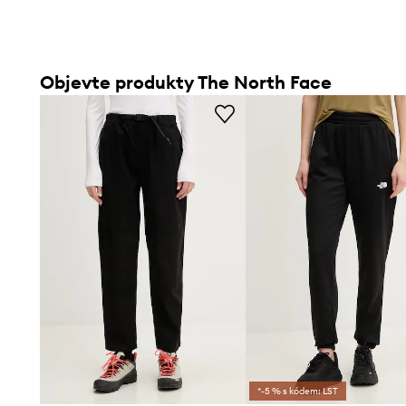
Objevte produkty The North Face
*-5 % s kódem: LST