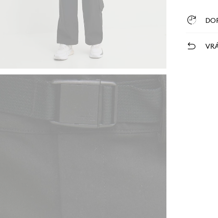
DO
VRÁ