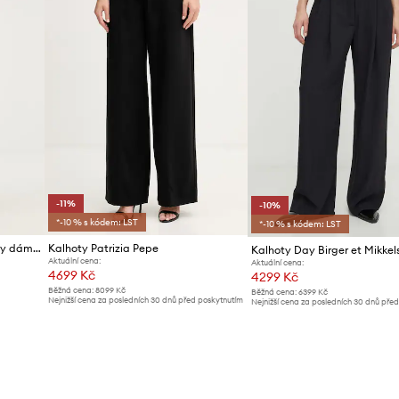
-11%
-10%
*-10 % s kódem: LST
*-10 % s kódem: LST
The North Face trekové kalhoty dámské bavlněné s elastanem BETA UTILITY BELTED
Kalhoty Patrizia Pepe
Kalhoty Day Birger et Mikkel
Aktuální cena:
Aktuální cena:
4699 Kč
4299 Kč
Běžná cena:
8099 Kč
Běžná cena:
6399 Kč
Nejnižší cena za posledních 30 dnů před poskytnutím
Nejnižší cena za posledních 30 dnů pře
slevy:
5299 Kč
slevy:
4799 Kč