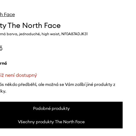
h Face
ty The North Face
rná barva, jednoduché, high waist, NF0A87ADJK31
č
erná
již není dostupný
ás někdo předběhl, ale možná se Vám zalíbí jiné produkty z
dky.
Podobné produkty
Všechny produkty The North Face