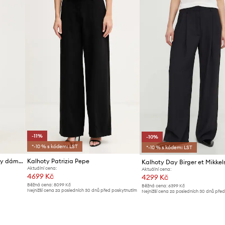
-11%
-10%
*-10 % s kódem: LST
*-10 % s kódem: LST
The North Face trekové kalhoty dámské bavlněné s elastanem BETA UTILITY BELTED
Kalhoty Patrizia Pepe
Kalhoty Day Birger et Mikkel
Aktuální cena:
Aktuální cena:
4699 Kč
4299 Kč
Běžná cena:
8099 Kč
Běžná cena:
6399 Kč
Nejnižší cena za posledních 30 dnů před poskytnutím
Nejnižší cena za posledních 30 dnů pře
slevy:
5299 Kč
slevy:
4799 Kč