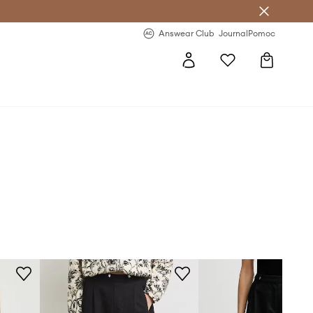
Answear Club
- 20 % na první objednávku
Answear Club
Journal
Pomoc