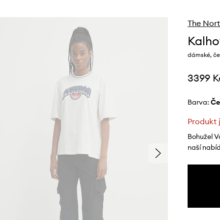
The Nort
Kalho
dámské, če
3399 K
Barva:
č
Produkt 
Bohužel V
naší nabí