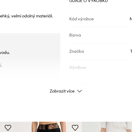
ÚDAJE O VÝROBKU
ehký, velmi odolný materiál.
Kód výrobce
Barva
Značka
vodu.
i.
Výrobce
ID produktu
Zobrazit více