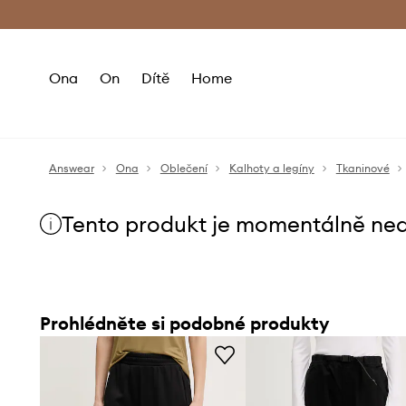
Premium Fashion Benefits
Doručení a vr
Ona
On
Dítě
Home
Answear
Ona
Oblečení
Kalhoty a legíny
Tkaninové
Tento produkt je momentálně ne
Prohlédněte si podobné produkty