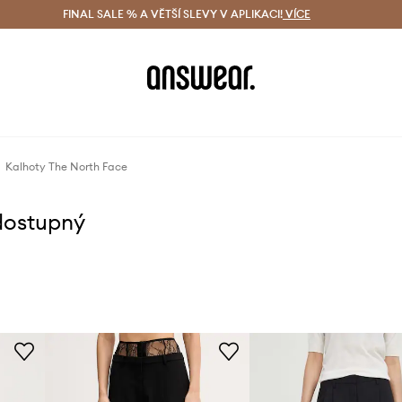
ácení zdarma (od 1800 Kč)
FINAL SALE % A VĚTŠÍ SLEVY V APLIKACI!
Doručení i do 24 h
VÍCE
Ušetřete s 
Kalhoty The North Face
dostupný