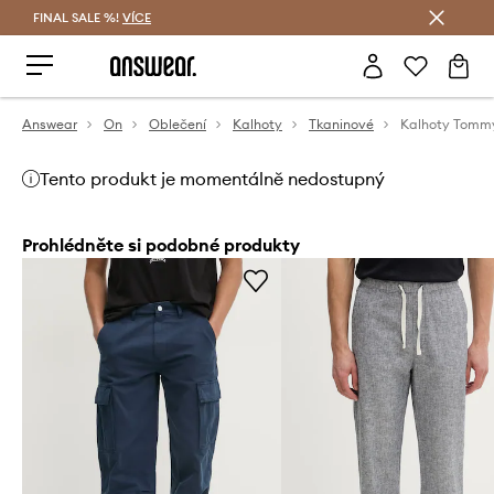
FINAL SALE %!
VÍCE
Ušetřete s Answear Club
Answear
On
Oblečení
Kalhoty
Tkaninové
Kalhoty Tomm
Tento produkt je momentálně nedostupný
Prohlédněte si podobné produkty