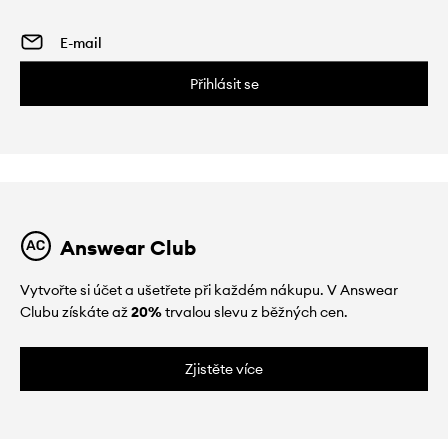
Přihlásit se
Answear Club
Vytvořte si účet a ušetřete při každém nákupu. V Answear
Clubu získáte až
20%
trvalou slevu z běžných cen.
Zjistěte více