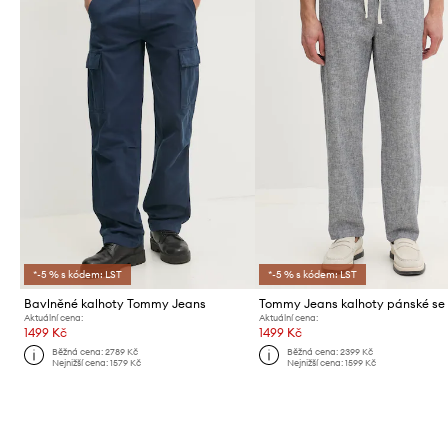
*-5 % s kódem: LST
*-5 % s kódem: LST
Bavlněné kalhoty Tommy Jeans
Tommy Jeans kalhoty pánské se
Aktuální cena:
Aktuální cena:
1499 Kč
1499 Kč
Běžná cena:
2789 Kč
Běžná cena:
2399 Kč
Nejnižší cena:
1579 Kč
Nejnižší cena:
1599 Kč