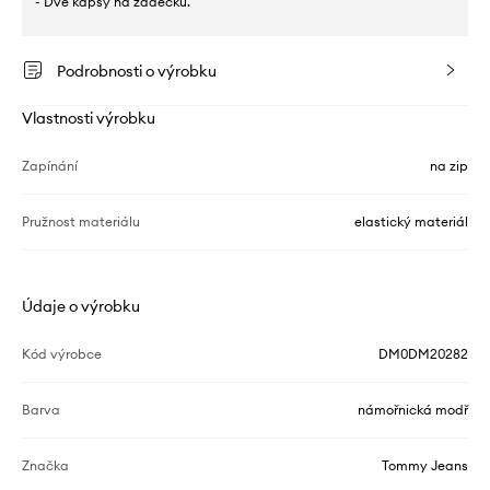
- Dvě kapsy na zadečku.
Podrobnosti o výrobku
Vlastnosti výrobku
Zapínání
na zip
Pružnost materiálu
elastický materiál
Údaje o výrobku
Kód výrobce
DM0DM20282
Barva
námořnická modř
Značka
Tommy Jeans