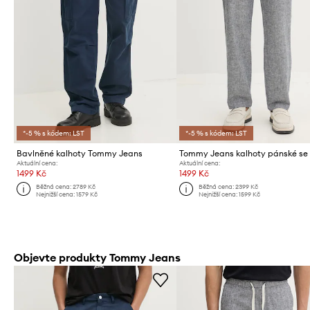
*-5 % s kódem: LST
*-5 % s kódem: LST
Bavlněné kalhoty Tommy Jeans
Tommy Jeans kalhoty pánské se
Aktuální cena:
Aktuální cena:
1499 Kč
1499 Kč
Běžná cena:
2789 Kč
Běžná cena:
2399 Kč
Nejnižší cena:
1579 Kč
Nejnižší cena:
1599 Kč
Objevte produkty Tommy Jeans