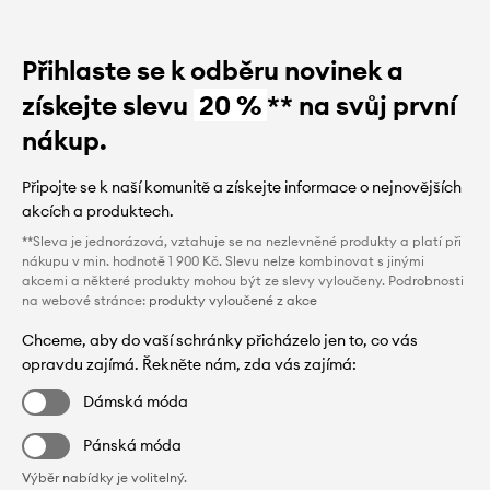
Přihlaste se k odběru novinek a
získejte slevu
20 %
** na svůj první
nákup.
Připojte se k naší komunitě a získejte informace o nejnovějších
akcích a produktech.
**Sleva je jednorázová, vztahuje se na nezlevněné produkty a platí při
nákupu v min. hodnotě 1 900 Kč. Slevu nelze kombinovat s jinými
akcemi a některé produkty mohou být ze slevy vyloučeny. Podrobnosti
na webové stránce:
produkty vyloučené z akce
Chceme, aby do vaší schránky přicházelo jen to, co vás
opravdu zajímá. Řekněte nám, zda vás zajímá:
Dámská móda
Pánská móda
Výběr nabídky je volitelný.