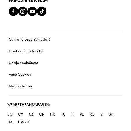
PŘIPOJTE SE K NÁM
Ochrana osobních údajů
Obchodní podmínky
Údaje společnosti
Vaše Cookies
Mapa stránek
WEARETHEANSWEAR IN:
BG
CY
CZ
GR
HR
HU
IT
PL
RO
SI
SK
UA
UA(RU)