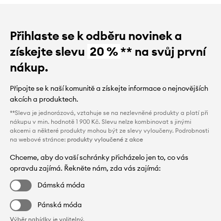
Přihlaste se k odběru novinek a
získejte slevu
20 %
** na svůj první
nákup.
Připojte se k naší komunitě a získejte informace o nejnovějších
akcích a produktech.
**Sleva je jednorázová, vztahuje se na nezlevněné produkty a platí při
nákupu v min. hodnotě 1 900 Kč. Slevu nelze kombinovat s jinými
akcemi a některé produkty mohou být ze slevy vyloučeny. Podrobnosti
na webové stránce:
produkty vyloučené z akce
Chceme, aby do vaší schránky přicházelo jen to, co vás
opravdu zajímá. Řekněte nám, zda vás zajímá:
Dámská móda
Pánská móda
Výběr nabídky je volitelný.