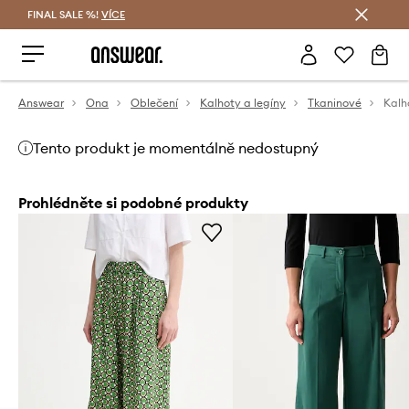
FINAL SALE %!
VÍCE
Ušetřete s Answear Club
Answear
Ona
Oblečení
Kalhoty a legíny
Tkaninové
Kalh
Tento produkt je momentálně nedostupný
Prohlédněte si podobné produkty