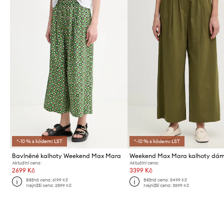
*-10 % s kódem: LST
*-10 % s kódem: LST
Bavlněné kalhoty Weekend Max Mara
Aktuální cena:
Aktuální cena:
2699 Kč
3399 Kč
Běžná cena:
6199 Kč
Běžná cena:
5499 Kč
Nejnižší cena:
2899 Kč
Nejnižší cena:
3599 Kč