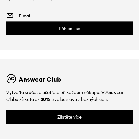
Přihlásit se
Answear Club
Vytvořte si účet a ušetřete při každém nákupu. V Answear
Clubu získáte až
20%
trvalou slevu z běžných cen.
Zjistěte více