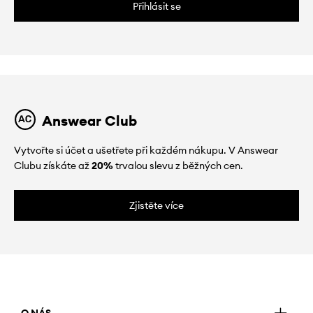
Přihlásit se
Answear Club
Vytvořte si účet a ušetřete při každém nákupu. V Answear
Clubu získáte až
20%
trvalou slevu z běžných cen.
Zjistěte více