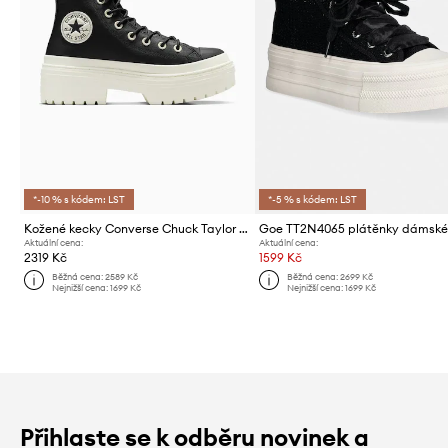
*-10 % s kódem: LST
*-5 % s kódem: LST
Kožené kecky Converse Chuck Taylor All Star Lugged Heel
Goe TT2N4065 plátěnky dámsk
Aktuální cena:
Aktuální cena:
2319 Kč
1599 Kč
Běžná cena:
2589 Kč
Běžná cena:
2699 Kč
Nejnižší cena:
1699 Kč
Nejnižší cena:
1699 Kč
Přihlaste se k odběru novinek a