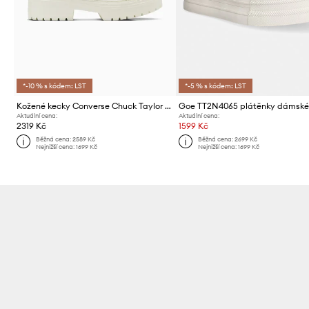
*-10 % s kódem: LST
*-5 % s kódem: LST
Kožené kecky Converse Chuck Taylor All Star Lugged Heel
Goe TT2N4065 plátěnky dámsk
Aktuální cena:
Aktuální cena:
2319 Kč
1599 Kč
Běžná cena:
2589 Kč
Běžná cena:
2699 Kč
Nejnižší cena:
1699 Kč
Nejnižší cena:
1699 Kč