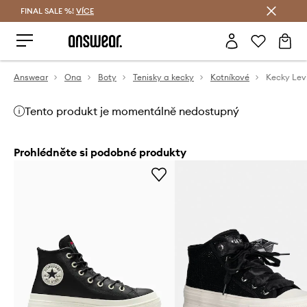
FINAL SALE %!
VÍCE
Ušetřete s Answear Club
Answear
Ona
Boty
Tenisky a kecky
Kotníkové
Kecky Lev
Tento produkt je momentálně nedostupný
Prohlédněte si podobné produkty