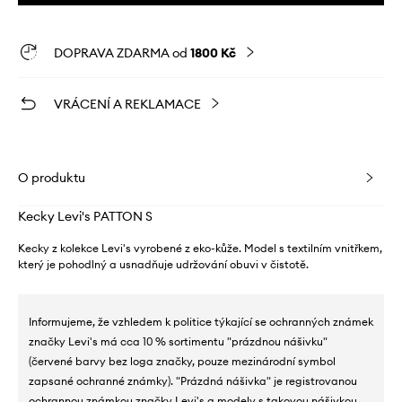
DOPRAVA ZDARMA od
1800 Kč
VRÁCENÍ A REKLAMACE
O produktu
Kecky Levi's PATTON S
Kecky z kolekce Levi's vyrobené z eko-kůže. Model s textilním vnitřkem,
který je pohodlný a usnadňuje udržování obuvi v čistotě.
Informujeme, že vzhledem k politice týkající se ochranných známek
značky Levi's má cca 10 % sortimentu "prázdnou nášivku"
(červené barvy bez loga značky, pouze mezinárodní symbol
zapsané ochranné známky). "Prázdná nášivka" je registrovanou
ochrannou známkou značky Levi's a modely s takovou nášivkou