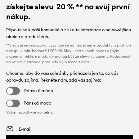
získejte slevu
20 %
** na svůj první
nákup.
Připojte se k naší komunitě a získejte informace o nejnovějších
akcích a produktech.
**Sleva je jednorázová, vztahuje se na nezlevněné produkty a platí při
nákupu v min. hodnotě 1 900 Kč. Slevu nelze kombinovat s jinými
akcemi a některé produkty mohou být ze slevy vyloučeny. Podrobnosti
na webové stránce:
produkty vyloučené z akce
Chceme, aby do vaší schránky přicházelo jen to, co vás
opravdu zajímá. Řekněte nám, zda vás zajímá:
Dámská móda
Pánská móda
Výběr nabídky je volitelný.