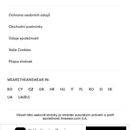
Ochrana osobních údajů
Obchodní podmínky
Údaje společnosti
Vaše Cookies
Mapa stránek
WEARETHEANSWEAR IN:
BG
CY
CZ
GR
HR
HU
IT
PL
RO
SI
SK
UA
UA(RU)
Obsah této webové stránky je chráněn autorským právem a patří
společnosti Answear.com S.A.