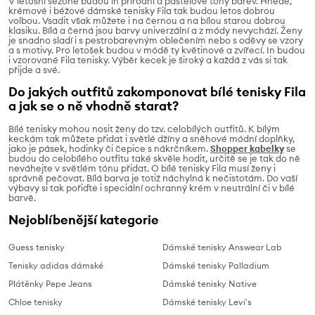
V letošní sezóně budou in přírodní a pastelové tóny barev. Hnědé,
krémové i béžové dámské tenisky Fila tak budou letos dobrou
volbou. Vsadit však můžete i na černou a na bílou starou dobrou
klasiku. Bílá a černá jsou barvy univerzální a z módy nevychází. Ženy
je snadno sladí i s pestrobarevným oblečením nebo s oděvy se vzory
a s motivy. Pro letošek budou v módě ty květinové a zvířecí. In budou
i vzorované Fila tenisky. Výběr kecek je široký a každá z vás si tak
přijde a své.
Do jakých outfitů zakomponovat bílé tenisky Fila
a jak se o ně vhodně starat?
Bílé tenisky mohou nosit ženy do tzv. celobílých outfitů. K bílým
keckám tak můžete přidat i světlé džíny a sněhové módní doplňky,
jako je pásek, hodinky či čepice s nákrčníkem.
Shopper kabelky
se
budou do celobílého outfitu také skvěle hodit, určitě se je tak do ně
neváhejte v světlém tónu přidat. O bílé tenisky Fila musí ženy i
správně pečovat. Bílá barva je totiž náchylná k nečistotám. Do vaší
výbavy si tak pořiďte i speciální ochranný krém v neutrální či v bílé
barvě.
Nejoblíbenější kategorie
Guess tenisky
Dámské tenisky Answear Lab
Tenisky adidas dámské
Dámské tenisky Palladium
Plátěnky Pepe Jeans
Dámské tenisky Native
Chloe tenisky
Dámské tenisky Levi's