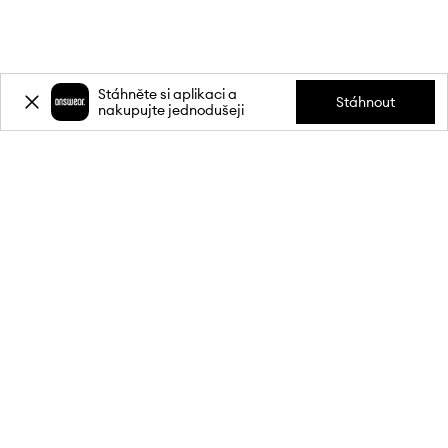
Stáhněte si aplikaci a
Stáhnout
nakupujte jednodušeji
Přihlaste se k odběru novinek a
získejte slevu
20 %
** na svůj první
nákup.