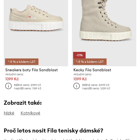
-11%
*-5 % s kódem: LST
*-5 % s kódem: LST
Sneakers boty Fila Sandblast
Kecky Fila Sandblast
Aktuální cena:
Aktuální cena:
1099 Kč
1099 Kč
Běžná cena:
2399 Kč
Běžná cena:
2499 Kč
Nejnižší cena:
1189 Kč
Nejnižší cena:
1239 Kč
Zobrazit také:
Nízké
Kotníkové
Proč letos nosit Fila tenisky dámské?