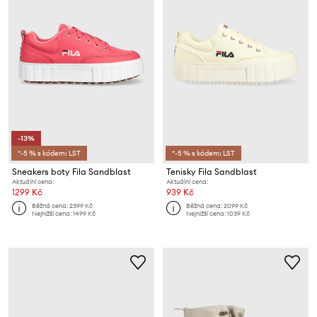
-13%
*-5 % s kódem: LST
*-5 % s kódem: LST
Sneakers boty Fila Sandblast
Tenisky Fila Sandblast
Aktuální cena:
Aktuální cena:
1299 Kč
939 Kč
Běžná cena:
2399 Kč
Běžná cena:
2099 Kč
Nejnižší cena:
1499 Kč
Nejnižší cena:
1039 Kč