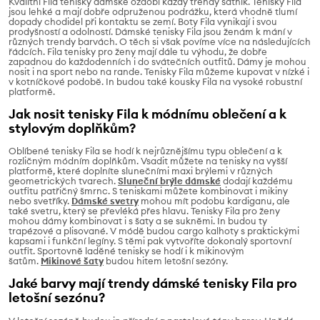
Kvalitní Fila tenisky dámské ozdobí každý trendy šatník. Tenisky Fila
jsou lehké a mají dobře odpruženou podrážku, která vhodně tlumí
dopady chodidel při kontaktu se zemí. Boty Fila vynikají i svou
prodyšností a odolností. Dámské tenisky Fila jsou ženám k mání v
různých trendy barvách. O těch si však povíme více na následujících
řádcích. Fila tenisky pro ženy mají dále tu výhodu, že dobře
zapadnou do každodenních i do svátečních outfitů. Dámy je mohou
nosit i na sport nebo na rande. Tenisky Fila můžeme kupovat v nízké i
v kotníčkové podobě. In budou také kousky Fila na vysoké robustní
platformě.
Jak nosit tenisky Fila k módnímu oblečení a k
stylovým doplňkům?
Oblíbené tenisky Fila se hodí k nejrůznějšímu typu oblečení a k
rozličným módním doplňkům. Vsadit můžete na tenisky na vyšší
platformě, které doplníte slunečními maxi brýlemi v různých
geometrických tvarech.
Sluneční brýle dámské
dodají každému
outfitu patřičný šmrnc. S teniskami můžete kombinovat i mikiny
nebo svetříky.
Dámské svetry
mohou mít podobu kardiganu, ale
také svetru, který se převléká přes hlavu. Tenisky Fila pro ženy
mohou dámy kombinovat i s šaty a se sukněmi. In budou ty
trapézové a plisované. V módě budou cargo kalhoty s praktickými
kapsami i funkční legíny. S těmi pak vytvoříte dokonalý sportovní
outfit. Sportovně laděné tenisky se hodí i k mikinovým
šatům.
Mikinové šaty
budou hitem letošní sezóny.
Jaké barvy mají trendy dámské tenisky Fila pro
letošní sezónu?