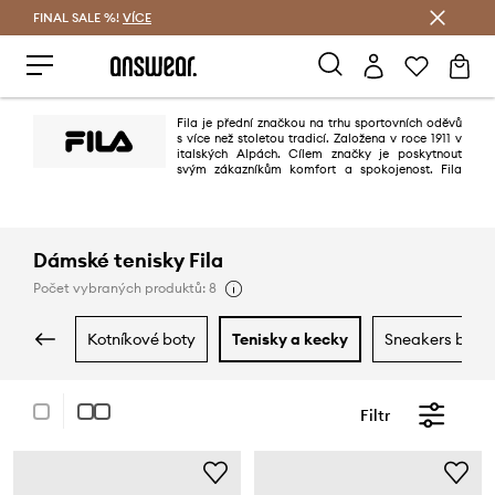
FINAL SALE %!
VÍCE
Ušetřete s Answear Club
Fila je přední značkou na trhu sportovních oděvů
s více než stoletou tradicí. Založena v roce 1911 v
italských Alpách. Cílem značky je poskytnout
svým zákazníkům komfort a spokojenost. Fila
získala široké uznání po celém světě jako důvěryhodný výrobce vysoce
kvalitních oděvů, které nejen zaručují pohodlí při nošení, ale také vytvářejí
trendy.
Dámské tenisky Fila
Počet vybraných produktů: 8
kotníkové boty
tenisky a kecky
sneakers boty
Filtr