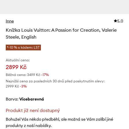
Inne
5.0
Knížka Louis Vuitton: A Passion for Creation, Valerie
Steele, English
*-10 % s kódem: LST
Aktuální cena:
2899 Kč
Běžná cena:
3499 Kč
-17%
Nejnižší cena za posledních 30 dnů před poskytnutím slevy:
2999 Kč
 -3%
Barva:
vícebarevná
Produkt již není dostupný
Bohužel Vás někdo předběhl, ale možná se Vám zalíbí jiné
produkty z naší nabídky.