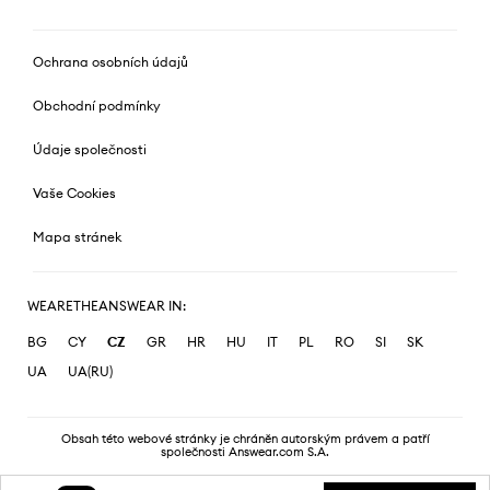
Ochrana osobních údajů
Obchodní podmínky
Údaje společnosti
Vaše Cookies
Mapa stránek
WEARETHEANSWEAR IN:
BG
CY
CZ
GR
HR
HU
IT
PL
RO
SI
SK
UA
UA(RU)
Obsah této webové stránky je chráněn autorským právem a patří
společnosti Answear.com S.A.