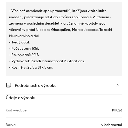
- Více než osmdesát spolupracovníků, kteří jsou v této knize
uvedeni, představuje od A do Z tvůrčí spolupráci s Vuittonem -
zejména v posledním desetiletí - a významné kapitoly jsou
věnovány práci Nicolase Ghesquièra, Marca Jacobse, Takashi
Murakamiho a dal
- Tvrdý obal.
- Počet stran: 536.
- Rok vydání: 2017.
- Vydavatel: Rizzoli International Publications.
- Rozměry: 25,5 x 31 x 5 cm.
Podrobnosti o výrobku
Údaje o výrobku
Kód výrobce
RI1026
Barva
vícebarevná