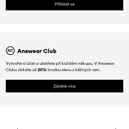
Přihlásit se
Answear Club
Vytvořte si účet a ušetřete při každém nákupu. V Answear
Clubu získáte až
20%
trvalou slevu z běžných cen.
Zjistěte více