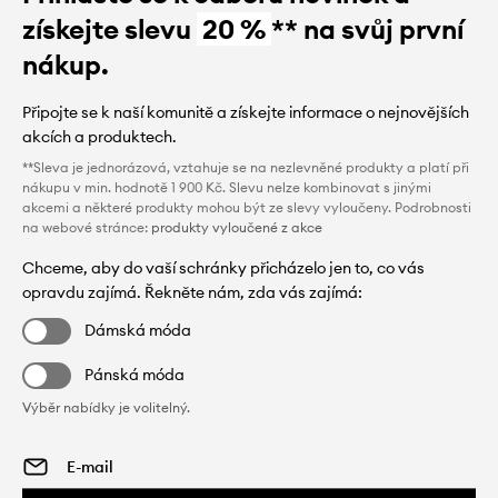
získejte slevu
20 %
** na svůj první
nákup.
Připojte se k naší komunitě a získejte informace o nejnovějších
akcích a produktech.
**Sleva je jednorázová, vztahuje se na nezlevněné produkty a platí při
nákupu v min. hodnotě 1 900 Kč. Slevu nelze kombinovat s jinými
akcemi a některé produkty mohou být ze slevy vyloučeny. Podrobnosti
na webové stránce:
produkty vyloučené z akce
Chceme, aby do vaší schránky přicházelo jen to, co vás
opravdu zajímá. Řekněte nám, zda vás zajímá:
Dámská móda
Pánská móda
Výběr nabídky je volitelný.