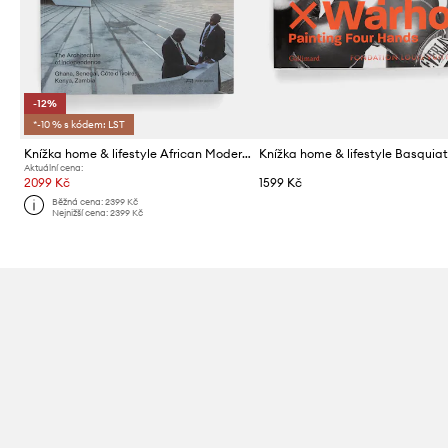
-12%
*-10 % s kódem: LST
Knížka home & lifestyle African Modernism by Manuel Herz, English
Aktuální cena:
2099 Kč
1599 Kč
Běžná cena:
2399 Kč
Nejnižší cena:
2399 Kč