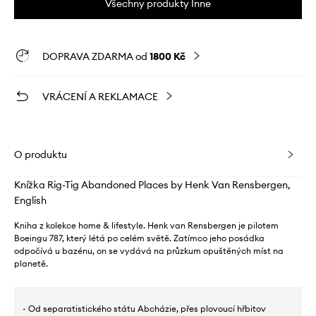
Všechny produkty Inne
DOPRAVA ZDARMA od
1800 Kč
VRÁCENÍ A REKLAMACE
O produktu
Knížka Rig-Tig Abandoned Places by Henk Van Rensbergen,
English
Kniha z kolekce home & lifestyle. Henk van Rensbergen je pilotem
Boeingu 787, který létá po celém světě. Zatímco jeho posádka
odpočívá u bazénu, on se vydává na průzkum opuštěných míst na
planetě.
- Od separatistického státu Abcházie, přes plovoucí hřbitov