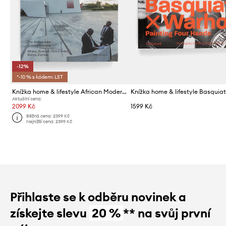
-12%
*-10 % s kódem: LST
Knížka home & lifestyle African Modernism by Manuel Herz, English
Aktuální cena:
2099 Kč
1599 Kč
Běžná cena:
2399 Kč
Nejnižší cena:
2399 Kč
Přihlaste se k odběru novinek a
získejte slevu
20 %
** na svůj první