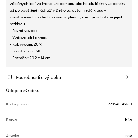
válečných lodí ve Francii, zapomenutého hotelu lásky v Japonsku
až po opuštěné nádraží v Detroitu, autor hledá krásu v
zpustošených místech a svým stylem vykresluje bohatství jejich
rozkladu.
- Pevná vazba:
- Vydavatel: Lannoo.
- Rok vydání: 2019.
- Počet stran: 160.
- Rozměry: 20,2 x 14 cm.
Podrobnosti o výrobku
Údaje o výrobku
Kód výrobce
9789401461511
Barva
bílá
Značka
Inne