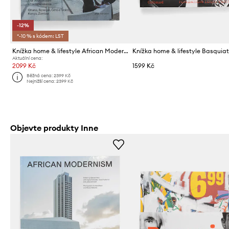
-12%
*-10 % s kódem: LST
Knížka home & lifestyle African Modernism by Manuel Herz, English
Aktuální cena:
2099 Kč
1599 Kč
Běžná cena:
2399 Kč
Nejnižší cena:
2399 Kč
Objevte produkty Inne