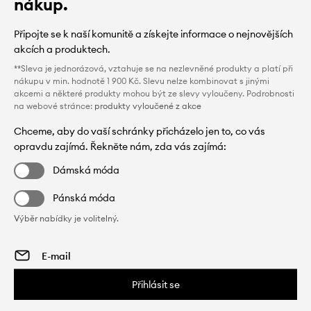
nákup.
Připojte se k naší komunitě a získejte informace o nejnovějších
akcích a produktech.
**Sleva je jednorázová, vztahuje se na nezlevněné produkty a platí při
nákupu v min. hodnotě 1 900 Kč. Slevu nelze kombinovat s jinými
akcemi a některé produkty mohou být ze slevy vyloučeny. Podrobnosti
na webové stránce:
produkty vyloučené z akce
Chceme, aby do vaší schránky přicházelo jen to, co vás
opravdu zajímá. Řekněte nám, zda vás zajímá:
Dámská móda
Pánská móda
Výběr nabídky je volitelný.
Přihlásit se