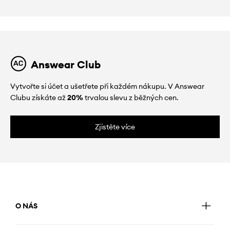
Answear Club
Vytvořte si účet a ušetřete při každém nákupu. V Answear
Clubu získáte až
20%
trvalou slevu z běžných cen.
Zjistěte více
O NÁS