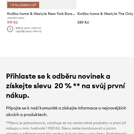
*-5 % s kódem: LST
Knížka home & lifestyle New York Bars at Dawn by Daniel Root, English
Aktuální cena:
919 Kč
589 Kč
Běžná cena:
1059 Kč
Nejnižší cena:
949 Kč
Přihlaste se k odběru novinek a
získejte slevu
20 %
** na svůj první
nákup.
Připojte se k naší komunitě a získejte informace o nejnovějších
akcích a produktech.
**Sleva je jednorázová, vztahuje se na nezlevněné produkty a platí při
nákupu v min. hodnotě 1 900 Kč. Slevu nelze kombinovat s jinými
akcemi a některé produkty mohou být ze slevy vyloučeny. Podrobnosti