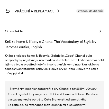
VRÁCENÍ A REKLAMACE
Vrácení do 30 dnů
O produktu
Knížka home & lifestyle Chanel The Vocabulary of Style by
Jerome Gautier, English
Kniha z kolekce home & lifestyle. Gabrielle „Coco“ Chanel byla
bezpochyby nejvlivnější návrhářkou 20. Století. Tato kniha vzdává hold
jejímu vlivu a prostřednictvím inspirativních kombinací klasických a
současných fotografií oslavuje klíčové prvky, které určovaly a stále
určují její styl.
- Srovnáním módních fotografií z éry Chanel s novějšími výtvory
Karla Lagerfelda, jako je portrét Coco Chanel od Cecila Beatona
vystavený vedle portrétu Cate Blanchett od samotného
Lagerfelda, se rezonance mezi archivními a současnými