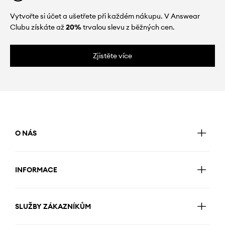
Vytvořte si účet a ušetřete při každém nákupu. V Answear
Clubu získáte až
20%
trvalou slevu z běžných cen.
Zjistěte více
O NÁS
INFORMACE
SLUŽBY ZÁKAZNÍKŮM