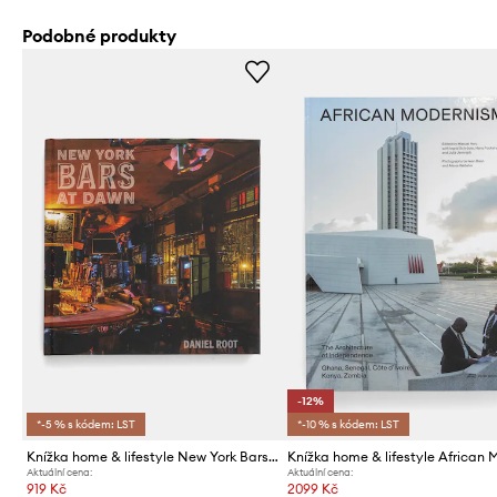
Podobné produkty
-12%
*-5 % s kódem: LST
*-10 % s kódem: LST
Knížka home & lifestyle New York Bars at Dawn by Daniel Root, English
Aktuální cena:
Aktuální cena:
919 Kč
2099 Kč