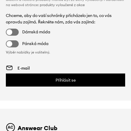
na webové stránce:
produkty vyloučené z akce
Chceme, aby do vaší schránky přicházelo jen to, co vás
opravdu zajímá. Řekněte nám, zda vás zajímá:
Dámská móda
Pánská móda
Výběr nabídky je volitelný.
Přihlásit se
Answear Club