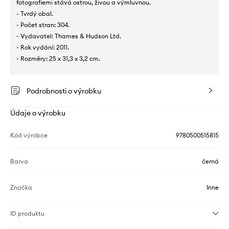
fotografiemi stává ostrou, živou a výmluvnou.
- Tvrdý obal.
- Počet stran: 304.
- Vydavatel: Thames & Hudson Ltd.
- Rok vydání: 2011.
- Rozměry: 25 x 31,3 x 3,2 cm.
Podrobnosti o výrobku
Údaje o výrobku
Kód výrobce
9780500515815
Barva
černá
Značka
Inne
ID produktu