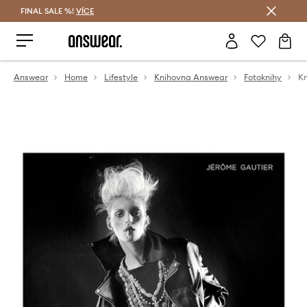
FINAL SALE %!
VÍCE
Ušetřete s Answear Club
Answear
Home
Lifestyle
Knihovna Answear
Fotoknihy