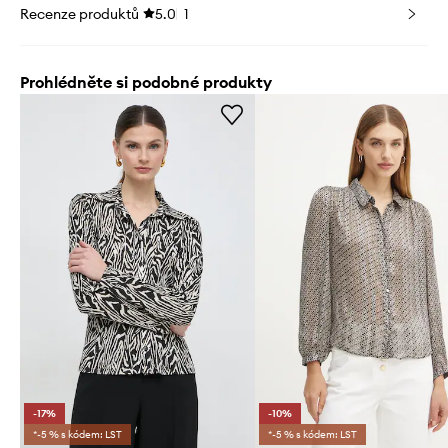
Recenze produktů
5.0
1
Prohlédněte si podobné produkty
-17%
-10%
*-5 % s kódem: LST
*-5 % s kódem: LST