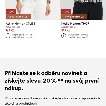
-10%
-17%
*-5 % s kódem: LST
*-5 % s kódem: LST
Košile Morgan CPLIST
Košile Morgan THOR
Aktuální cena:
Aktuální cena:
769 Kč
579 Kč
Běžná cena:
1799 Kč
Běžná cena:
1399 Kč
Nejnižší cena:
859 Kč
Nejnižší cena:
699 Kč
Přihlaste se k odběru novinek a
získejte slevu
20 %
** na svůj první
nákup.
Připojte se k naší komunitě a získejte informace o nejnovějších
akcích a produktech.