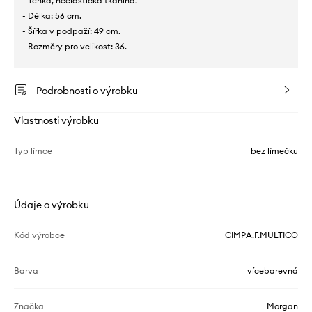
- Tenká, neelastická tkanina.
- Délka: 56 cm.
- Šířka v podpaží: 49 cm.
- Rozměry pro velikost: 36.
Podrobnosti o výrobku
Vlastnosti výrobku
Typ límce
bez límečku
Údaje o výrobku
Kód výrobce
CIMPA.F.MULTICO
Barva
vícebarevná
Značka
Morgan