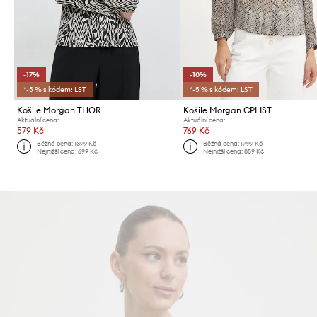
-17%
-10%
*-5 % s kódem: LST
*-5 % s kódem: LST
Košile Morgan THOR
Košile Morgan CPLIST
Aktuální cena:
Aktuální cena:
579 Kč
769 Kč
Běžná cena:
1399 Kč
Běžná cena:
1799 Kč
Nejnižší cena:
699 Kč
Nejnižší cena:
859 Kč