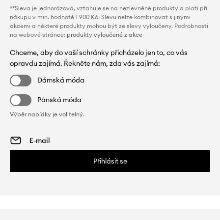
**Sleva je jednorázová, vztahuje se na nezlevněné produkty a platí při
nákupu v min. hodnotě 1 900 Kč. Slevu nelze kombinovat s jinými
akcemi a některé produkty mohou být ze slevy vyloučeny. Podrobnosti
na webové stránce:
produkty vyloučené z akce
Chceme, aby do vaší schránky přicházelo jen to, co vás
opravdu zajímá. Řekněte nám, zda vás zajímá:
Dámská móda
Pánská móda
Výběr nabídky je volitelný.
Přihlásit se