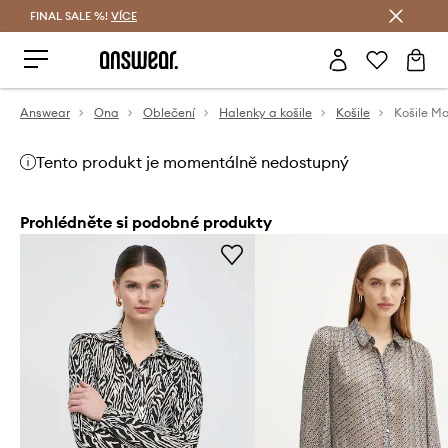
FINAL SALE %!
VÍCE
Ušetřete s Answear Club
Answear
Ona
Oblečení
Halenky a košile
Košile
Košile M
Tento produkt je momentálně nedostupný
Prohlédněte si podobné produkty