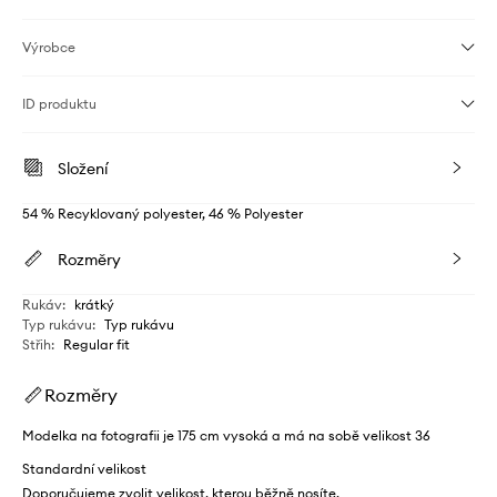
Výrobce
ID produktu
Složení
54 % Recyklovaný polyester, 46 % Polyester
Rozměry
Rukáv
:
krátký
Typ rukávu
:
Typ rukávu
Střih
:
Regular fit
Rozměry
Modelka na fotografii je 175 cm vysoká a má na sobě velikost 36
Standardní velikost
Doporučujeme zvolit velikost, kterou běžně nosíte.