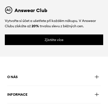
Answear Club
Vytvořte si účet a ušetřete při každém nákupu. V Answear
Clubu získáte až
20%
trvalou slevu z běžných cen.
Zjistěte více
O NÁS
INFORMACE