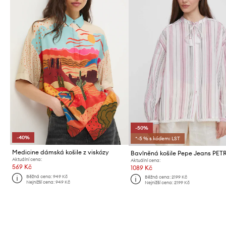
-50%
-40%
*-5 % s kódem: LST
Medicine dámská košile z viskózy
Aktuální cena:
Aktuální cena:
569 Kč
1089 Kč
Běžná cena:
949 Kč
Běžná cena:
2199 Kč
Nejnižší cena:
949 Kč
Nejnižší cena:
2199 Kč