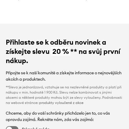
Přihlaste se k odběru novinek a
získejte slevu
20 %
** na svůj první
nákup.
Připojte se k naší komunitě a získejte informace o nejnovějších
akcích a produktech.
**Sleva je jednorázová, vztahuje se na nezlevněné produkty a platí při
nákupu v min. hodnotě 1 900 Kč. Slevu nelze kombinovat s jinými
akcemi a některé produkty mohou být ze slevy vyloučeny. Podrobnosti
na webové stránce:
produkty vyloučené z akce
Chceme, aby do vaší schránky přicházelo jen to, co vás
opravdu zajímá. Řekněte nám, zda vás zajímá: