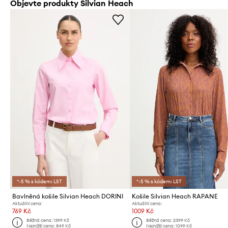
Objevte produkty Silvian Heach
*-5 % s kódem: LST
*-5 % s kódem: LST
Bavlněná košile Silvian Heach DORINI
Košile Silvian Heach RAPANE
Aktuální cena:
Aktuální cena:
769 Kč
1009 Kč
Běžná cena:
1399 Kč
Běžná cena:
2399 Kč
Nejnižší cena:
849 Kč
Nejnižší cena:
1099 Kč