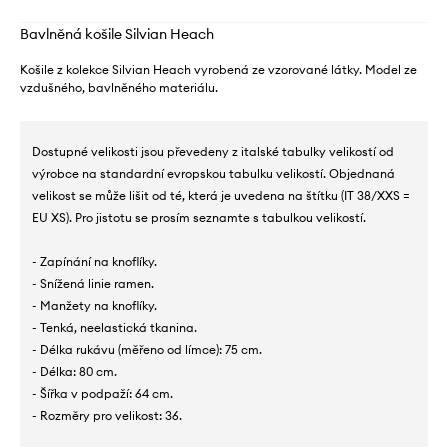
Bavlněná košile Silvian Heach
Košile z kolekce Silvian Heach vyrobená ze vzorované látky. Model ze
vzdušného, ​​bavlněného materiálu.
Dostupné velikosti jsou převedeny z italské tabulky velikostí od
výrobce na standardní evropskou tabulku velikostí. Objednaná
velikost se může lišit od té, která je uvedena na štítku (IT 38/XXS =
EU XS). Pro jistotu se prosím seznamte s tabulkou velikostí.
- Zapínání na knoflíky.
- Snížená linie ramen.
- Manžety na knoflíky.
- Tenká, neelastická tkanina.
- Délka rukávu (měřeno od límce): 75 cm.
- Délka: 80 cm.
- Šířka v podpaží: 64 cm.
- Rozměry pro velikost: 36.