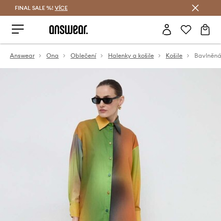
FINAL SALE %!
VÍCE
Ušetřete s Answear Club
Answear
Ona
Oblečení
Halenky a košile
Košile
Bavlněná 