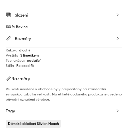
Složení
100 % Bavlna
Rozměry
Rukáv
:
dlouhý
Výstřih
:
S límečkem
Typ rukávu
:
padající
Střih
:
Relaxed fit
Rozměry
Velikosti uvedené v obchodě byly přepočítány na standardní
evropskou tabulku velikostí. Na etiketě dodaného produktu je uvedeno
původní označení výrobce.
Tagy
Dámské oblečení Silvian Heach