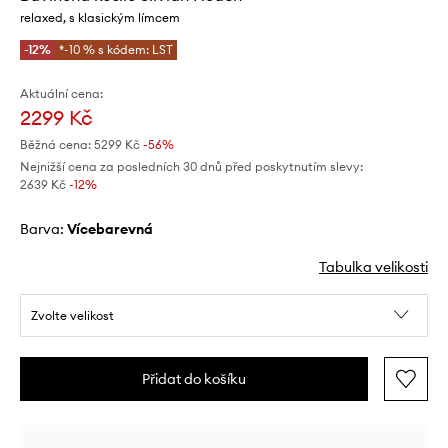
relaxed, s klasickým límcem
-12%
*-10 % s kódem: LST
Aktuální cena:
2299 Kč
Běžná cena:
5299 Kč
-56%
Nejnižší cena za posledních 30 dnů před poskytnutím slevy:
2639 Kč
 -12%
Barva:
vícebarevná
Tabulka velikosti
Zvolte velikost
Přidat do košíku