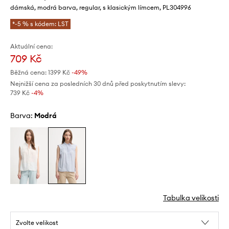
dámská, modrá barva, regular, s klasickým límcem, PL304996
*-5 % s kódem: LST
Aktuální cena:
709 Kč
Běžná cena:
1399 Kč
-49%
Nejnižší cena za posledních 30 dnů před poskytnutím slevy:
739 Kč
 -4%
Barva:
modrá
Tabulka velikosti
Zvolte velikost