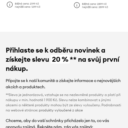
Běžná cena:
2199 Kč
Běžná cena:
2899 Kč
Nejnižší cena:
1299 Kč
Nejnižší cena:
2899 Kč
Přihlaste se k odběru novinek a
získejte slevu
20 %
** na svůj první
nákup.
Připojte se k naší komunitě a získejte informace o nejnovějších
akcích a produktech.
**Sleva je jednorázová, vztahuje se na nezlevněné produkty a platí při
nákupu v min. hodnotě 1 900 Kč. Slevu nelze kombinovat s jinými
akcemi a některé produkty mohou být ze slevy vyloučeny. Podrobnosti
na webové stránce:
produkty vyloučené z akce
Chceme, aby do vaší schránky přicházelo jen to, co vás
opravdu zajímá. Řekněte nám, zda vás zajímá: