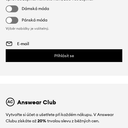
Dámská móda
Pánská móda
Výběr nabídky je volitelný.
Přihlásit se
Answear Club
Vytvořte si účet a ušetřete při každém nákupu. V Answear
Clubu získáte až
20%
trvalou slevu z běžných cen.