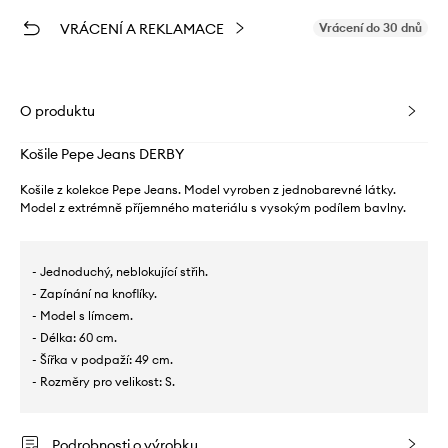
VRÁCENÍ A REKLAMACE
Vrácení do 30 dnů
O produktu
Košile Pepe Jeans DERBY
Košile z kolekce Pepe Jeans. Model vyroben z jednobarevné látky.
Model z extrémně příjemného materiálu s vysokým podílem bavlny.
- Jednoduchý, neblokující střih.
- Zapínání na knoflíky.
- Model s límcem.
- Délka: 60 cm.
- Šířka v podpaží: 49 cm.
- Rozměry pro velikost: S.
Podrobnosti o výrobku