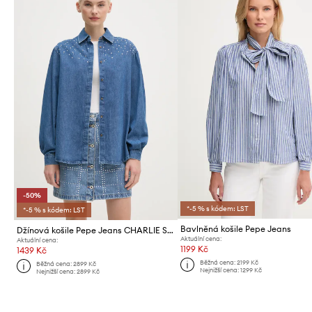
-50%
*-5 % s kódem: LST
*-5 % s kódem: LST
Bavlněná košile Pepe Jeans
Džínová košile Pepe Jeans CHARLIE SPARKLE
Aktuální cena:
Aktuální cena:
1199 Kč
1439 Kč
Běžná cena:
2199 Kč
Běžná cena:
2899 Kč
Nejnižší cena:
1299 Kč
Nejnižší cena:
2899 Kč