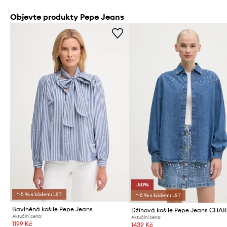
Objevte produkty Pepe Jeans
-50%
*-5 % s kódem: LST
*-5 % s kódem: LST
Bavlněná košile Pepe Jeans
Aktuální cena:
Aktuální cena:
1199 Kč
1439 Kč