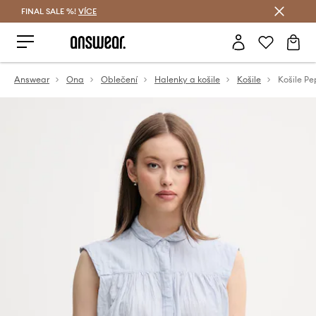
FINAL SALE %!
VÍCE
Ušetřete s Answear Club
Answear
Ona
Oblečení
Halenky a košile
Košile
Košile P