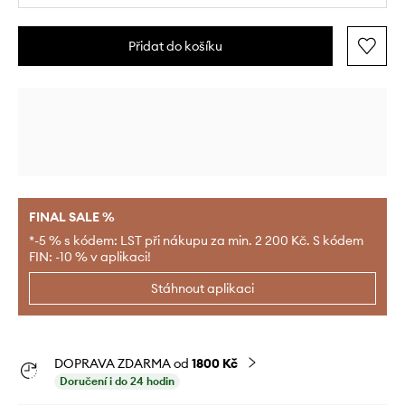
Přidat do košíku
FINAL SALE %
*-5 % s kódem: LST při nákupu za min. 2 200 Kč. S kódem
FIN: -10 % v aplikaci!
Stáhnout aplikaci
DOPRAVA ZDARMA od
1800 Kč
Doručení i do 24 hodin