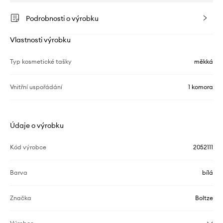
Podrobnosti o výrobku
Vlastnosti výrobku
Typ kosmetické tašky
měkká
Vnitřní uspořádání
1 komora
Údaje o výrobku
Kód výrobce
2052111
Barva
bílá
Značka
Boltze