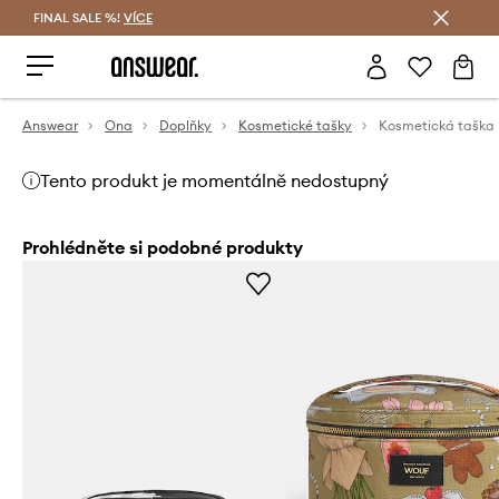
FINAL SALE %!
VÍCE
Ušetřete s Answear Club
Answear
Ona
Doplňky
Kosmetické tašky
Tento produkt je momentálně nedostupný
Prohlédněte si podobné produkty