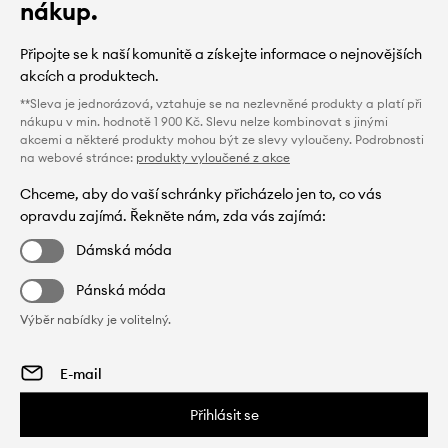
nákup.
Připojte se k naší komunitě a získejte informace o nejnovějších
akcích a produktech.
**Sleva je jednorázová, vztahuje se na nezlevněné produkty a platí při
nákupu v min. hodnotě 1 900 Kč. Slevu nelze kombinovat s jinými
akcemi a některé produkty mohou být ze slevy vyloučeny. Podrobnosti
na webové stránce:
produkty vyloučené z akce
Chceme, aby do vaší schránky přicházelo jen to, co vás
opravdu zajímá. Řekněte nám, zda vás zajímá:
Dámská móda
Pánská móda
Výběr nabídky je volitelný.
Přihlásit se