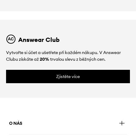
Answear Club
Vytvořte si účet a ušetřete při každém nákupu. V Answear
Clubu získáte až
20%
trvalou slevu z běžných cen.
Zjistěte více
O NÁS