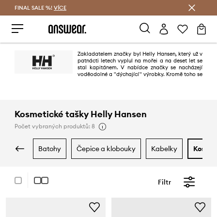
FINAL SALE %!
VÍCE
Ušetřete s Answear Club
Zakladatelem značky byl Helly Hansen, který už v
patnácti letech vyplul na mořei a na deset let se
stal kapitánem. V nabídce značky se nacházejí
voděodolné a "dýchající" výrobky. Kromě toho se
značka specializuje na výrobu voděodolných a pohodlných bot, které
můžete nosit každý den.
Kosmetické tašky Helly Hansen
Počet vybraných produktů: 8
batohy
čepice a klobouky
kabelky
kosme
Filtr