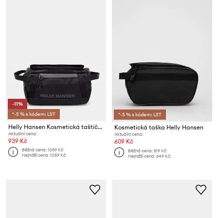
-11%
*-5 % s kódem: LST
*-5 % s kódem: LST
Helly Hansen Kosmetická taštička
Kosmetická taška Helly Hansen
Aktuální cena:
Aktuální cena:
939 Kč
609 Kč
Běžná cena:
1059 Kč
Běžná cena:
819 Kč
Nejnižší cena:
1059 Kč
Nejnižší cena:
649 Kč