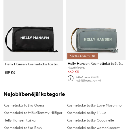
*-5 % s kódem: LST
Helly Hansen Kosmetická taštička
Helly Hansen Kosmetická taštička
Aktuální cena:
669 Kč
819 Kč
Běžná cena:
819 Kč
Nejnižší cena:
709 Kč
Nejoblíbenější kategorie
Kosmetická taška Guess
Kosmetické tašky Love Moschino
Kosmetická taštičkaTommy Hilfiger
Kosmetické tašky Liu Jo
Helly Hansen taška
Kosmetické tašky Coccinelle
Kosmetická taška Roxy
Kosmetické tašky women'secret