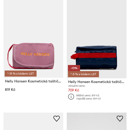
-13%
*-15 % s kódem: LST
*-5 % s kódem: LST
Helly Hansen Kosmetická taštička
Helly Hansen Kosmetická taštička
Aktuální cena:
819 Kč
709 Kč
Běžná cena:
819 Kč
Nejnižší cena:
819 Kč