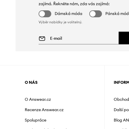
zajímá. Řekněte nám, zda vás zajímá:
Dámská móda
Pánská mó
Výběr nabídky je volitelný.
O NÁS
INFOR
O Answear.cz
Obchod
Recenze Answear.cz
Další p
Spolupráce
Blog A