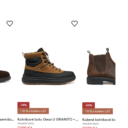
-14%
-50%
*-10 % s kódem: LST
*-5 % s kódem: LST
Geox kotníkové boty pánské semišové U ANDALO
Kotníkové boty Geox U GRANITO + GRIP B A
Aktuální cena:
Aktuální cena:
2299 Kč