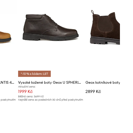
*-10 % s kódem: LST
Kotníkové boty Geox U AERANTIS 4X4 B ABX
Vysoké kožené boty Geox U SPHERICA EC1
Aktuální cena:
1999 Kč
2899 Kč
Běžná cena:
3699 Kč
d poskytnutím
Nejnižší cena za posledních 30 dnů před poskytnutím
slevy:
2099 Kč