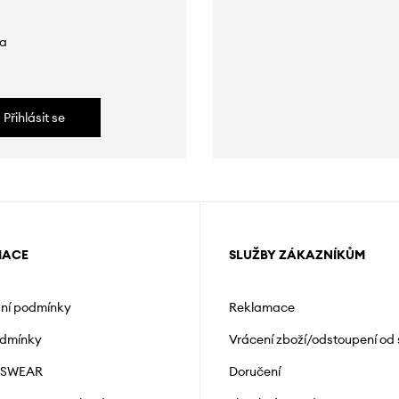
da
Přihlásit se
MACE
SLUŽBY ZÁKAZNÍKŮM
ní podmínky
Reklamace
odmínky
Vrácení zboží/odstoupení od
NSWEAR
Doručení