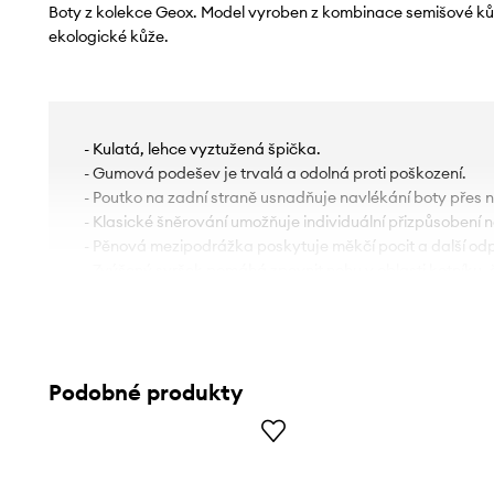
Boty z kolekce Geox. Model vyroben z kombinace semišové kůže
ekologické kůže.
- Kulatá, lehce vyztužená špička.
- Gumová podešev je trvalá a odolná proti poškození.
- Poutko na zadní straně usnadňuje navlékání boty přes 
- Klasické šněrování umožňuje individuální přizpůsobení n
- Pěnová mezipodrážka poskytuje měkčí pocit a další odp
- Zvýšený svršek pomáhá zpevnit nohu v oblasti kotníku, 
nekontrolovanými pohyby a zraněním.
Podobné produkty