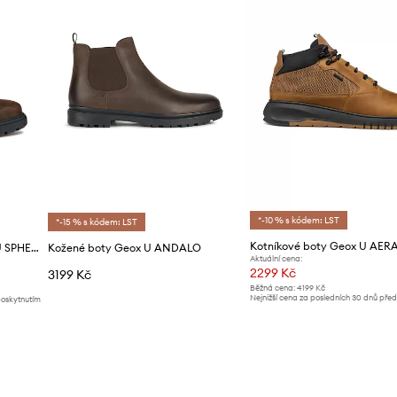
*-10 % s kódem: LST
*-15 % s kódem: LST
Kožené kotníkové boty Geox U SPHERICA EC7
Kožené boty Geox U ANDALO
Aktuální cena:
2299 Kč
3199 Kč
Běžná cena:
4199 Kč
Nejnižší cena za posledních 30 dnů pře
poskytnutím
slevy:
2399 Kč