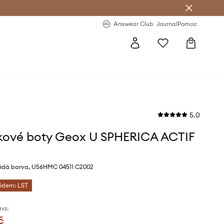
Answear Club
- 20 % na první objednávku
Answear Club
Journal
Pomoc
5.0
kové boty Geox U SPHERICA ACTIF
ědá barva, U56HMC 04511 C2002
kódem: LST
na:
č