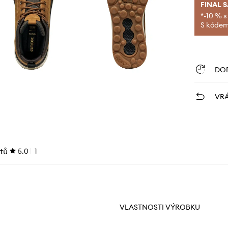
FINAL 
*-10 % s
S kódem 
DO
VRÁ
tů
5.0
1
VLASTNOSTI VÝROBKU