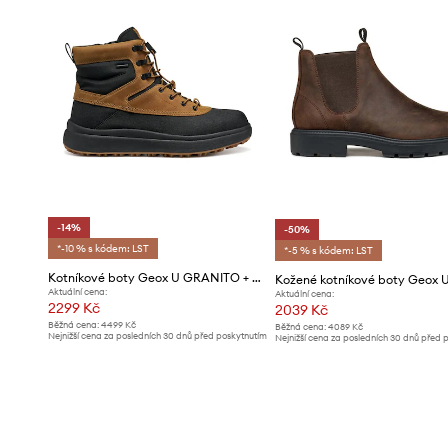
-14%
-50%
*-10 % s kódem: LST
*-5 % s kódem: LST
Kotníkové boty Geox U GRANITO + GRIP B A
Aktuální cena:
Aktuální cena:
2299 Kč
2039 Kč
Běžná cena:
4499 Kč
Běžná cena:
4089 Kč
Nejnižší cena za posledních 30 dnů před poskytnutím
Nejnižší cena za posledních 30 dnů před 
slevy:
2699 Kč
slevy:
4089 Kč