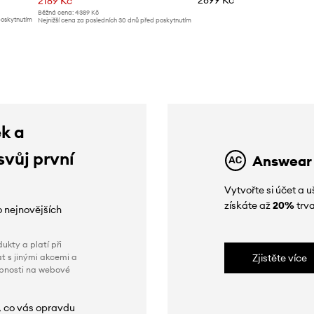
2189 Kč
Běžná cena:
4389 Kč
poskytnutím
Nejnižší cena za posledních 30 dnů před poskytnutím
slevy:
4389 Kč
ek a
svůj první
Answear
Vytvořte si účet a
získáte až
20%
trva
o nejnovějších
ukty a platí při
t s jinými akcemi a
Zjistěte více
obnosti na webové
, co vás opravdu