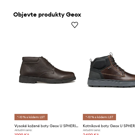
Objevte produkty Geox
*-10 % s kódem: LST
*-10 % s kódem: LST
Vysoké kožené boty Geox U SPHERICA EC1
Aktuální cena:
Aktuální cena:
1999 Kč
2499 Kč