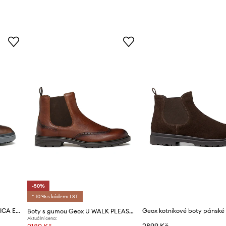
-50%
*-10 % s kódem: LST
Kotníkové boty Geox U SPHERICA ECUB-1.1
Boty s gumou Geox U WALK PLEASURE C
Aktuální cena:
2899 Kč