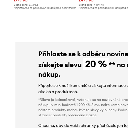
Běžná cena:
3699 Kč
Běžná cena:
4499 Kč
Nejnižší cena za posledních 30 dnů před poskytnutím
Nejnižší cena za posledních 30 dnů před 
slevy:
2099 Kč
slevy:
2599 Kč
Přihlaste se k odběru novin
20 %
získejte slevu
** na 
nákup.
Připojte se k naší komunitě a získejte informace 
akcích a produktech.
**Sleva je jednorázová, vztahuje se na nezlevněné prod
nákupu v min. hodnotě 1 900 Kč. Slevu nelze kombinova
některé produkty mohou být ze slevy vyloučeny. Podr
stránce:
produkty vyloučené z akce
Chceme, aby do vaší schránky přicházelo jen to