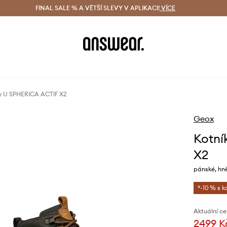
ácení zdarma (od 1800 Kč)
FINAL SALE % A VĚTŠÍ SLEVY V APLIKACI!
Doručení i do 24 h
VÍCE
Ušetřete s 
x U SPHERICA ACTIF X2
Geox
Kotní
X2
pánské, hn
*-10 % s 
Aktuální ce
2499 K