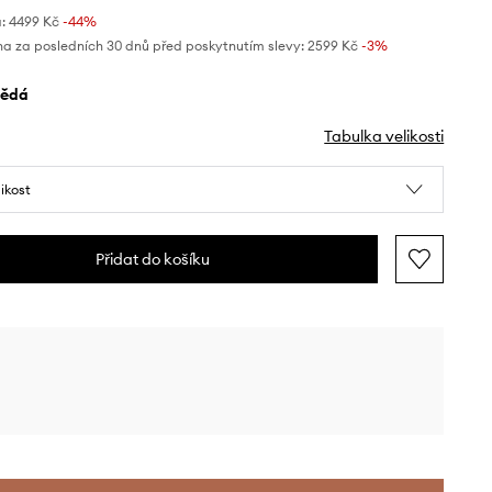
:
4499 Kč
-44%
na za posledních 30 dnů před poskytnutím slevy:
2599 Kč
 -3%
nědá
Tabulka velikosti
likost
Přidat do košíku