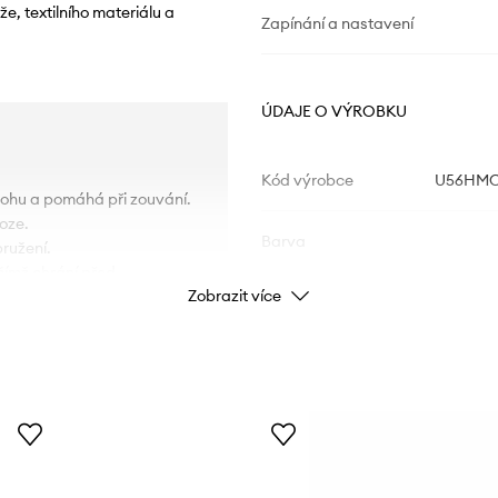
, textilního materiálu a
Zapínání a nastavení
ÚDAJE O VÝROBKU
Kód výrobce
U56HMC
nohu a pomáhá při zouvání.
oze.
Barva
ružení.
čímž chrání před
Zobrazit více
Značka
Výrobce
ID produktu