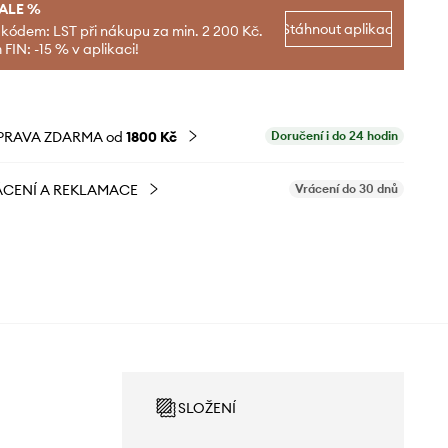
SALE %
Stáhnout aplikaci
 kódem: LST při nákupu za min. 2 200 Kč.
FIN: -15 % v aplikaci!
PRAVA ZDARMA od
1800 Kč
Doručení i do 24 hodin
CENÍ A REKLAMACE
Vrácení do 30 dnů
SLOŽENÍ