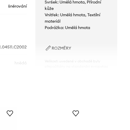
Svršek: Umělá hmota, Přírodní
šněrování
kůže
Vnitřek: Umělá hmota, Textilní
materiál
Podrážka: Umělá hmota
.04511.C2002
ROZMĚRY
Velikosti uvedené v obchodě byly
hnědá
přepočítány na standardní evropskou
tabulku velikostí. Na etiketě
dodaného produktu je uvedeno
Geox
původní označení výrobce.
Tabulka velikosti