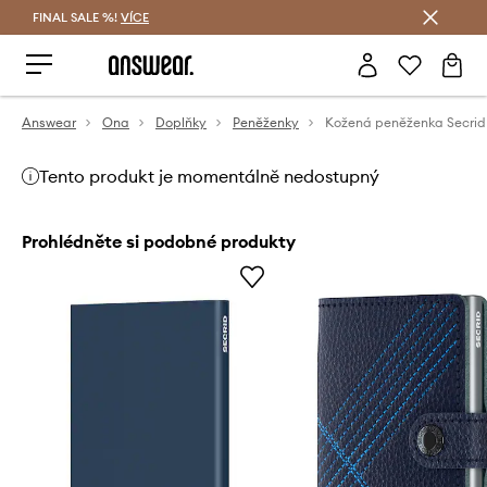
FINAL SALE %!
VÍCE
Ušetřete s Answear Club
Answear
Ona
Doplňky
Peněženky
Kožená peněženka Secrid
Tento produkt je momentálně nedostupný
Prohlédněte si podobné produkty