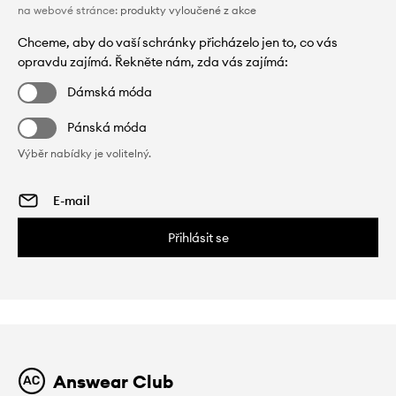
na webové stránce:
produkty vyloučené z akce
Chceme, aby do vaší schránky přicházelo jen to, co vás
opravdu zajímá. Řekněte nám, zda vás zajímá:
Dámská móda
Pánská móda
Výběr nabídky je volitelný.
Přihlásit se
Answear Club