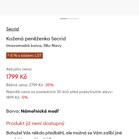
Secrid
Kožená peněženka Secrid
tmavomodrá barva, SBc-Navy
*-5 % s kódem: LST
Aktuální cena:
1799 Kč
Běžná cena:
2799 Kč
-35%
Nejnižší cena za posledních 30 dnů před poskytnutím slevy:
1899 Kč
 -5%
Barva:
námořnická modř
Produkt již není dostupný
Bohužel Vás někdo předběhl, ale možná se Vám zalíbí jiné