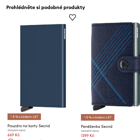
Prohlédněte si podobné produkty
*-5 % s kódem: LST
*-5 % s kódem: LST
Pouzdro na karty Secrid
Peněženka Secrid
Aktuální cena:
Aktuální cena:
669 Kč
1399 Kč