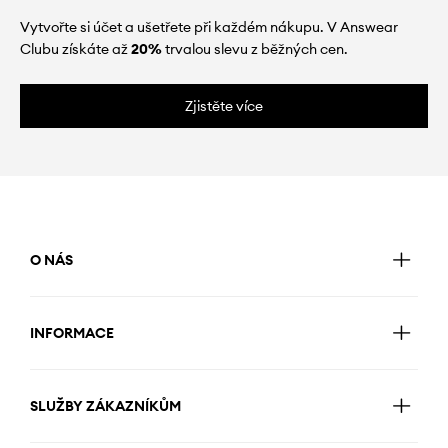
Vytvořte si účet a ušetřete při každém nákupu. V Answear
Clubu získáte až
20%
trvalou slevu z běžných cen.
Zjistěte více
O NÁS
INFORMACE
SLUŽBY ZÁKAZNÍKŮM