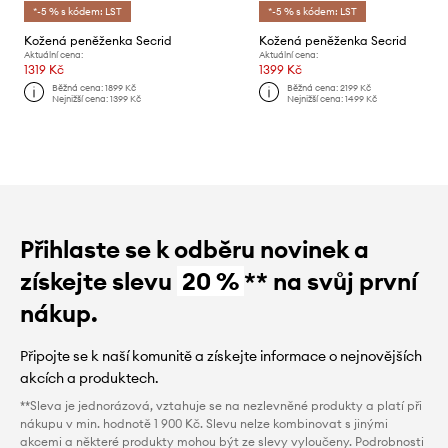
*-5 % s kódem: LST
*-5 % s kódem: LST
Kožená peněženka Secrid
Kožená peněženka Secrid
Aktuální cena:
Aktuální cena:
1319 Kč
1399 Kč
Běžná cena:
1899 Kč
Běžná cena:
2199 Kč
Nejnižší cena:
1399 Kč
Nejnižší cena:
1499 Kč
Přihlaste se k odběru novinek a
získejte slevu
20 %
** na svůj první
nákup.
Připojte se k naší komunitě a získejte informace o nejnovějších
akcích a produktech.
**Sleva je jednorázová, vztahuje se na nezlevněné produkty a platí při
nákupu v min. hodnotě 1 900 Kč. Slevu nelze kombinovat s jinými
akcemi a některé produkty mohou být ze slevy vyloučeny. Podrobnosti