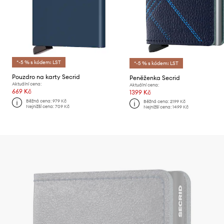
*-5 % s kódem: LST
*-5 % s kódem: LST
Pouzdro na karty Secrid
Peněženka Secrid
Aktuální cena:
Aktuální cena:
669 Kč
1399 Kč
Běžná cena:
979 Kč
Běžná cena:
2199 Kč
Nejnižší cena:
709 Kč
Nejnižší cena:
1499 Kč