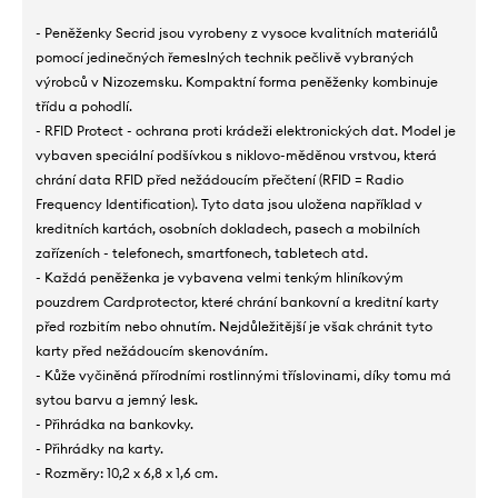
- Peněženky Secrid jsou vyrobeny z vysoce kvalitních materiálů
pomocí jedinečných řemeslných technik pečlivě vybraných
výrobců v Nizozemsku. Kompaktní forma peněženky kombinuje
třídu a pohodlí.
- RFID Protect - ochrana proti krádeži elektronických dat. Model je
vybaven speciální podšívkou s niklovo-měděnou vrstvou, která
chrání data RFID před nežádoucím přečtení (RFID = Radio
Frequency Identification). Tyto data jsou uložena například v
kreditních kartách, osobních dokladech, pasech a mobilních
zařízeních - telefonech, smartfonech, tabletech atd.
- Každá peněženka je vybavena velmi tenkým hliníkovým
pouzdrem Cardprotector, které chrání bankovní a kreditní karty
před rozbitím nebo ohnutím. Nejdůležitější je však chránit tyto
karty před nežádoucím skenováním.
- Kůže vyčiněná přírodními rostlinnými tříslovinami, díky tomu má
sytou barvu a jemný lesk.
- Přihrádka na bankovky.
- Přihrádky na karty.
- Rozměry: 10,2 x 6,8 x 1,6 cm.