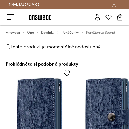
FINAL SALE %!
VÍCE
Ušetřete s Answear Club
Answear
Ona
Doplňky
Peněženky
Peněženka Secrid
Tento produkt je momentálně nedostupný
Prohlédněte si podobné produkty