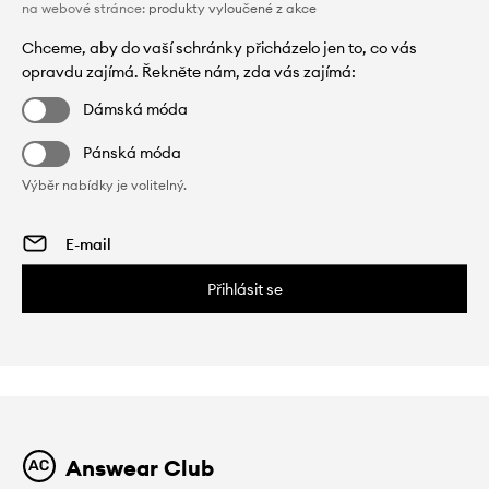
na webové stránce:
produkty vyloučené z akce
Chceme, aby do vaší schránky přicházelo jen to, co vás
opravdu zajímá. Řekněte nám, zda vás zajímá:
Dámská móda
Pánská móda
Výběr nabídky je volitelný.
Přihlásit se
Answear Club