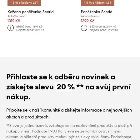
*-5 % s kódem: LST
*-5 % s kódem: LST
Kožená peněženka Secrid
Peněženka Secrid
Aktuální cena:
Aktuální cena:
1319 Kč
1399 Kč
Běžná cena:
1899 Kč
Běžná cena:
2199 Kč
Nejnižší cena:
1399 Kč
Nejnižší cena:
1499 Kč
Přihlaste se k odběru novinek a
získejte slevu
20 %
** na svůj první
nákup.
Připojte se k naší komunitě a získejte informace o nejnovějších
akcích a produktech.
**Sleva je jednorázová, vztahuje se na nezlevněné produkty a platí při
nákupu v min. hodnotě 1 900 Kč. Slevu nelze kombinovat s jinými
akcemi a některé produkty mohou být ze slevy vyloučeny. Podrobnosti