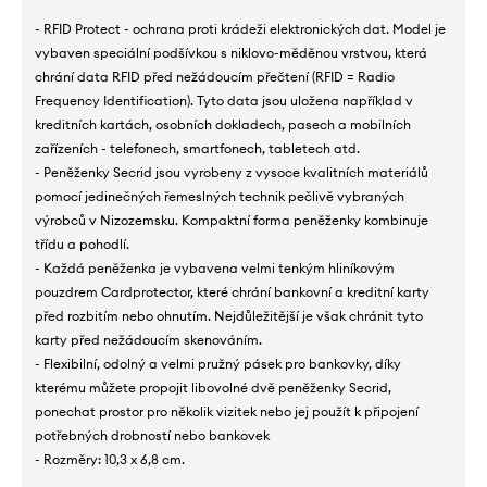
- RFID Protect - ochrana proti krádeži elektronických dat. Model je
vybaven speciální podšívkou s niklovo-měděnou vrstvou, která
chrání data RFID před nežádoucím přečtení (RFID = Radio
Frequency Identification). Tyto data jsou uložena například v
kreditních kartách, osobních dokladech, pasech a mobilních
zařízeních - telefonech, smartfonech, tabletech atd.
- Peněženky Secrid jsou vyrobeny z vysoce kvalitních materiálů
pomocí jedinečných řemeslných technik pečlivě vybraných
výrobců v Nizozemsku. Kompaktní forma peněženky kombinuje
třídu a pohodlí.
- Každá peněženka je vybavena velmi tenkým hliníkovým
pouzdrem Cardprotector, které chrání bankovní a kreditní karty
před rozbitím nebo ohnutím. Nejdůležitější je však chránit tyto
karty před nežádoucím skenováním.
- Flexibilní, odolný a velmi pružný pásek pro bankovky, díky
kterému můžete propojit libovolné dvě peněženky Secrid,
ponechat prostor pro několik vizitek nebo jej použít k připojení
potřebných drobností nebo bankovek
- Rozměry: 10,3 x 6,8 cm.