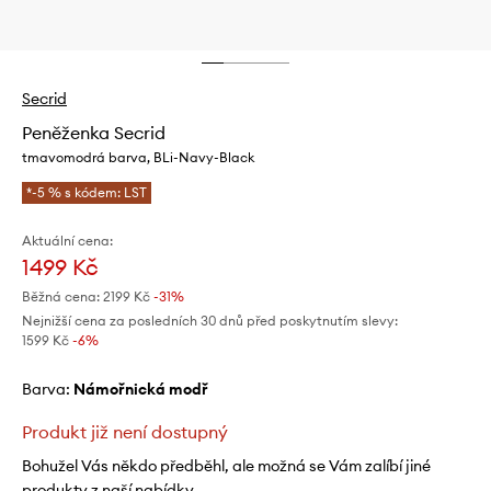
Secrid
Peněženka Secrid
tmavomodrá barva, BLi-Navy-Black
*-5 % s kódem: LST
Aktuální cena:
1499 Kč
Běžná cena:
2199 Kč
-31%
Nejnižší cena za posledních 30 dnů před poskytnutím slevy:
1599 Kč
 -6%
Barva:
námořnická modř
Produkt již není dostupný
Bohužel Vás někdo předběhl, ale možná se Vám zalíbí jiné
produkty z naší nabídky.