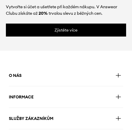
Vytvořte si účet a ušetřete při každém nákupu. V Answear
Clubu získáte až
20%
trvalou slevu z běžných cen.
Zjistěte více
O NÁS
INFORMACE
SLUŽBY ZÁKAZNÍKŮM