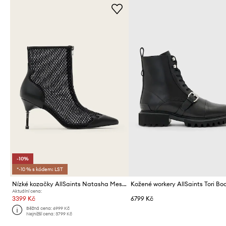
-10%
*-10 % s kódem: LST
Nízké kozačky AllSaints Natasha Mesh Boot
Kožené workery AllSaints Tori Bo
Aktuální cena:
3399 Kč
6799 Kč
Běžná cena:
6999 Kč
Nejnižší cena:
3799 Kč