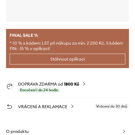
FINAL SALE %
*-10 % s kódem: LST při nákupu za min. 2 200 Kč. S kódem
FIN: -15 % v aplikaci!
Stáhnout aplikaci
DOPRAVA ZDARMA od
1800 Kč
Doručení i do 24 hodin
VRÁCENÍ A REKLAMACE
Vrácení do 30 dnů
O produktu