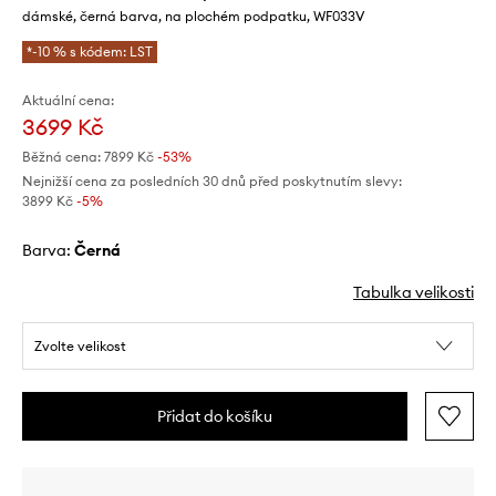
dámské, černá barva, na plochém podpatku, WF033V
*-10 % s kódem: LST
Aktuální cena:
3699 Kč
Běžná cena:
7899 Kč
-53%
Nejnižší cena za posledních 30 dnů před poskytnutím slevy:
3899 Kč
 -5%
Barva:
černá
Tabulka velikosti
Zvolte velikost
Přidat do košíku