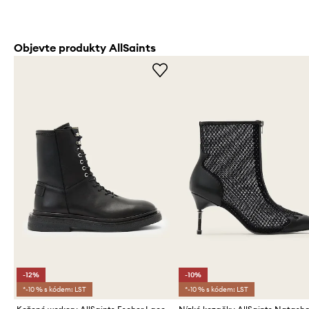
Objevte produkty AllSaints
-12%
-10%
*-10 % s kódem: LST
*-10 % s kódem: LST