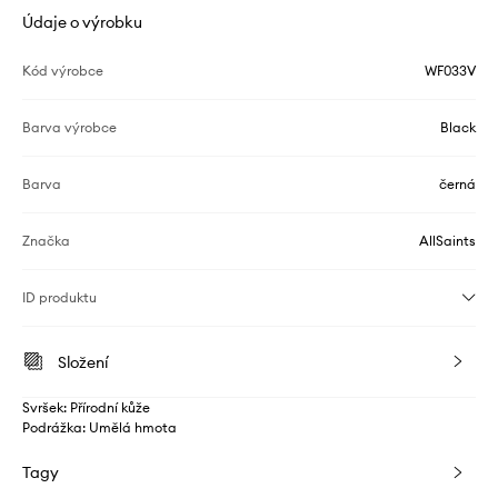
Údaje o výrobku
Kód výrobce
WF033V
Barva výrobce
Black
Barva
černá
Značka
AllSaints
ID produktu
Složení
Svršek: Přírodní kůže
Podrážka: Umělá hmota
Tagy