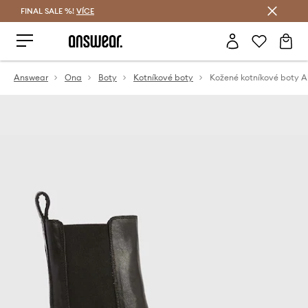
FINAL SALE %!
VÍCE
Ušetřete s Answear Club
Answear
Ona
Boty
Kotníkové boty