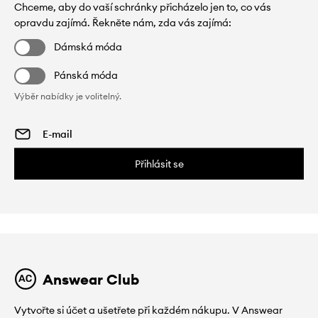
Chceme, aby do vaší schránky přicházelo jen to, co vás
opravdu zajímá. Řekněte nám, zda vás zajímá:
Dámská móda
Pánská móda
Výběr nabídky je volitelný.
Přihlásit se
Answear Club
Vytvořte si účet a ušetřete při každém nákupu. V Answear