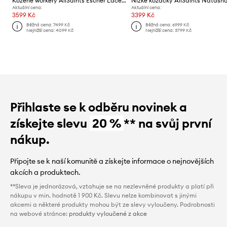
Kožené workery AllSaints Escher Lace Up Boot
Aktuální cena:
Aktuální cena:
3599 Kč
3399 Kč
Běžná cena:
7499 Kč
Běžná cena:
6999 Kč
Nejnižší cena:
4099 Kč
Nejnižší cena:
3799 Kč
Přihlaste se k odběru novinek a
získejte slevu
20 %
** na svůj první
nákup.
Připojte se k naší komunitě a získejte informace o nejnovějších
akcích a produktech.
**Sleva je jednorázová, vztahuje se na nezlevněné produkty a platí při
nákupu v min. hodnotě 1 900 Kč. Slevu nelze kombinovat s jinými
akcemi a některé produkty mohou být ze slevy vyloučeny. Podrobnosti
na webové stránce:
produkty vyloučené z akce