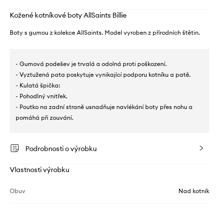
Kožené kotníkové boty AllSaints Billie
Boty s gumou z kolekce AllSaints. Model vyroben z přírodních štětin.
- Gumová podešev je trvalá a odolná proti poškození.
- Vyztužená pata poskytuje vynikající podporu kotníku a patě.
- Kulatá špička:
- Pohodlný vnitřek.
- Poutko na zadní straně usnadňuje navlékání boty přes nohu a
pomáhá při zouvání.
Podrobnosti o výrobku
Vlastnosti výrobku
Obuv
Nad kotník