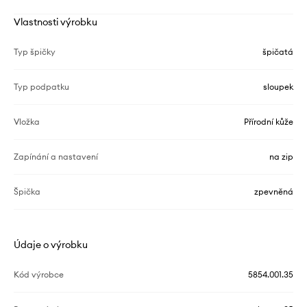
Vlastnosti výrobku
Typ špičky
špičatá
Typ podpatku
sloupek
Vložka
Přírodní kůže
Zapínání a nastavení
na zip
Špička
zpevněná
Údaje o výrobku
Kód výrobce
5854.001.35