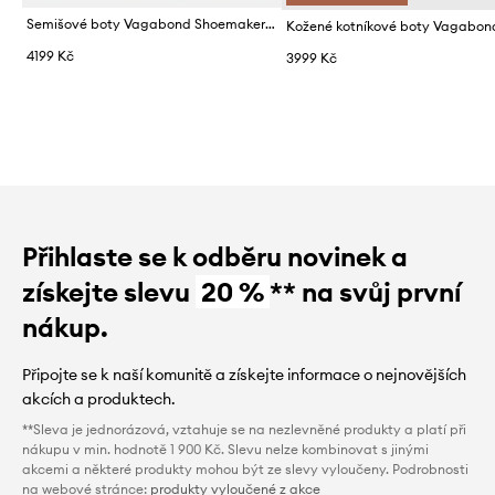
Semišové boty Vagabond Shoemakers BLANCA
4199 Kč
3999 Kč
Přihlaste se k odběru novinek a
získejte slevu
20 %
** na svůj první
nákup.
Připojte se k naší komunitě a získejte informace o nejnovějších
akcích a produktech.
**Sleva je jednorázová, vztahuje se na nezlevněné produkty a platí při
nákupu v min. hodnotě 1 900 Kč. Slevu nelze kombinovat s jinými
akcemi a některé produkty mohou být ze slevy vyloučeny. Podrobnosti
na webové stránce:
produkty vyloučené z akce