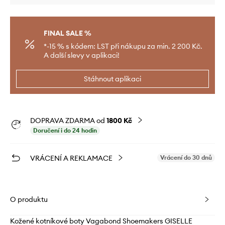
FINAL SALE %
*-15 % s kódem: LST při nákupu za min. 2 200 Kč.
A další slevy v aplikaci!
Stáhnout aplikaci
DOPRAVA ZDARMA od
1800 Kč
Doručení i do 24 hodin
VRÁCENÍ A REKLAMACE
Vrácení do 30 dnů
O produktu
Kožené kotníkové boty Vagabond Shoemakers GISELLE