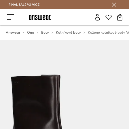
FINAL SALE %!
VÍCE
Ušetřete s Answear Club
Answear
Ona
Boty
Kotníkové boty