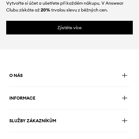
Vytvořte si účet a ušetřete při každém nákupu. V Answear
Clubu získáte až
20%
trvalou slevu z běžných cen.
Zjistěte více
O NÁS
INFORMACE
SLUŽBY ZÁKAZNÍKŮM