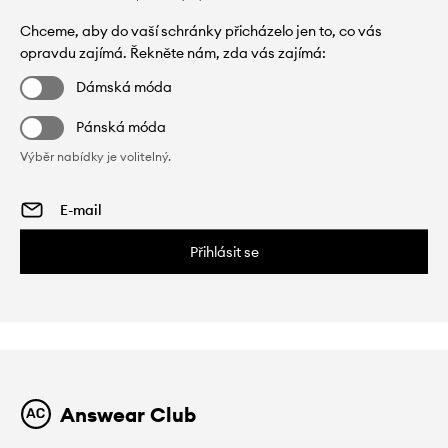
Chceme, aby do vaší schránky přicházelo jen to, co vás
opravdu zajímá. Řekněte nám, zda vás zajímá:
Dámská móda
Pánská móda
Výběr nabídky je volitelný.
Přihlásit se
Answear Club