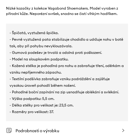
Nízké kozačky z kolekce Vagabond Shoemakers. Model vyroben z
přírodní kůže. Neporézní svršek, snadno se čistí vlhkým hadříkem.
- Špičatá, vyztužená špička.
- Pevně vyztužená pata stabilizuje chodidlo a udržuje nohu v botě
tak, aby při pohybu nevyklouzávala.
- Gumová podešev je trvalá a odolná proti poškození.
- Model na sloupkovém podpatku.
- Kožená stélka je pohodlná pro nohu a zabraňuje tření, oděrkám a
vzniku nepříjemného zápachu.
- Textilní podšívka zabraňuje vzniku podráždění a zajišťuje
vysokou úroveň pohodlí během nošení.
- Pohodlné boční zapínání na zip usnadňuje oblékání a svlékání.
- Výška podpatku: 5,5 cm.
- Délka stélky pro velikost je: 23,5 cm.
- Rozměry pro velikost: 37.
Podrobnosti o výrobku