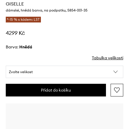
GISELLE
dámské, hnědá barva, na podpatku, 5854-001-35
*-15 % s kódem: LST
4299 Kč
Barva:
hnědá
Tabulka velikosti
Zvolte velikost
Přidat do košíku