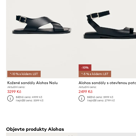
-10%
*-10 % s kódem: LST
*-5 % s kódem: LST
Kožené sandály Alohas Nalu
Aktuální cena:
Aktuální cena:
3299 Kč
2499 Kč
Běžná cena:
4999 Kč
Běžná cena:
3999 Kč
Nejnižší cena:
3399 Kč
Nejnižší cena:
2799 Kč
Objevte produkty Alohas