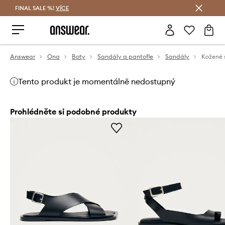
FINAL SALE %!
VÍCE
Ušetřete s Answear Club
Answear
Ona
Boty
Sandály a pantofle
Sandály
Kožené 
Tento produkt je momentálně nedostupný
Prohlédněte si podobné produkty