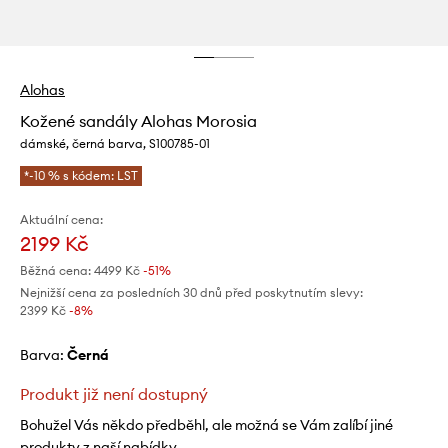
Alohas
Kožené sandály Alohas Morosia
dámské, černá barva, S100785-01
*-10 % s kódem: LST
Aktuální cena:
2199 Kč
Běžná cena:
4499 Kč
-51%
Nejnižší cena za posledních 30 dnů před poskytnutím slevy:
2399 Kč
 -8%
Barva:
černá
Produkt již není dostupný
Bohužel Vás někdo předběhl, ale možná se Vám zalíbí jiné
produkty z naší nabídky.