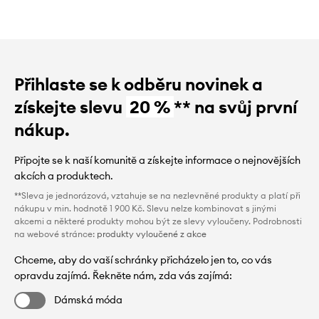
Přihlaste se k odběru novinek a
získejte slevu
20 %
** na svůj první
nákup.
Připojte se k naší komunitě a získejte informace o nejnovějších
akcích a produktech.
**Sleva je jednorázová, vztahuje se na nezlevněné produkty a platí při
nákupu v min. hodnotě 1 900 Kč. Slevu nelze kombinovat s jinými
akcemi a některé produkty mohou být ze slevy vyloučeny. Podrobnosti
na webové stránce:
produkty vyloučené z akce
Chceme, aby do vaší schránky přicházelo jen to, co vás
opravdu zajímá. Řekněte nám, zda vás zajímá:
Dámská móda