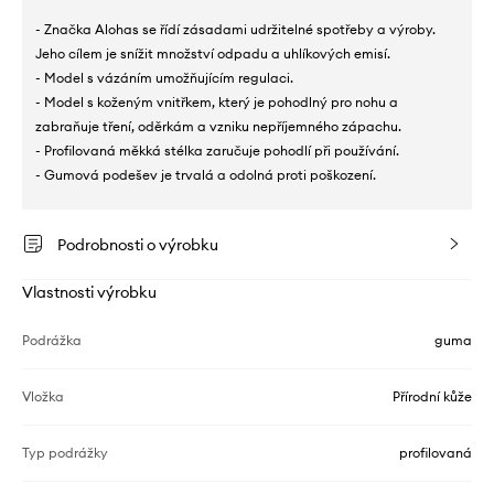
- Značka Alohas se řídí zásadami udržitelné spotřeby a výroby.
Jeho cílem je snížit množství odpadu a uhlíkových emisí.
- Model s vázáním umožňujícím regulaci.
- Model s koženým vnitřkem, který je pohodlný pro nohu a
zabraňuje tření, oděrkám a vzniku nepříjemného zápachu.
- Profilovaná měkká stélka zaručuje pohodlí při používání.
- Gumová podešev je trvalá a odolná proti poškození.
Podrobnosti o výrobku
Vlastnosti výrobku
Podrážka
guma
Vložka
Přírodní kůže
Typ podrážky
profilovaná