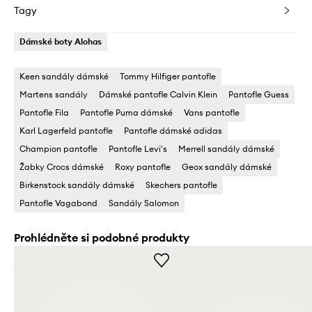
Tagy
Dámské boty Alohas
Keen sandály dámské
Tommy Hilfiger pantofle
Martens sandály
Dámské pantofle Calvin Klein
Pantofle Guess
Pantofle Fila
Pantofle Puma dámské
Vans pantofle
Karl Lagerfeld pantofle
Pantofle dámské adidas
Champion pantofle
Pantofle Levi's
Merrell sandály dámské
Žabky Crocs dámské
Roxy pantofle
Geox sandály dámské
Birkenstock sandály dámské
Skechers pantofle
Pantofle Vagabond
Sandály Salomon
Prohlédněte si podobné produkty