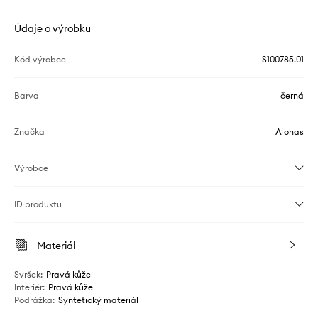
Údaje o výrobku
Kód výrobce
S100785.01
Barva
černá
Značka
Alohas
Výrobce
ID produktu
Materiál
Svršek
:
Pravá kůže
Interiér
:
Pravá kůže
Podrážka
:
Syntetický materiál