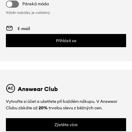
Pánská móda
Výběr nabídky je volitelný.
Přihlásit se
Answear Club
Vytvořte si účet a ušetřete při každém nákupu. V Answear
Clubu získáte až
20%
trvalou slevu z běžných cen.
Zjistěte více