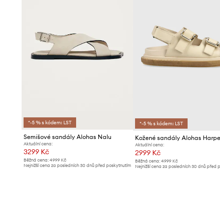
*-5 % s kódem: LST
*-5 % s kódem: LST
Semišové sandály Alohas Nalu
Kožené sandály Alohas Harpe
Aktuální cena:
Aktuální cena:
3299 Kč
2999 Kč
Běžná cena:
4999 Kč
Běžná cena:
4999 Kč
Nejnižší cena za posledních 30 dnů před poskytnutím
Nejnižší cena za posledních 30 dnů před 
slevy:
3399 Kč
slevy:
3299 Kč