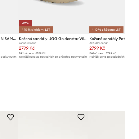
-12%
*-10 % s kódem: LST
*-10 % s kódem: LST
Sandály Melissa MELISSA SUN SAMBA AD
Kožené sandály UGG Goldenstar Villa
Kožené sandály Patrizia Pe
Aktuální cena:
Aktuální cena:
2799 Kč
2799 Kč
Běžná cena:
3789 Kč
Běžná cena:
5799 Kč
d poskytnutím
Nejnižší cena za posledních 30 dnů před poskytnutím
Nejnižší cena za posledních 30 dnů př
slevy:
3199 Kč
slevy:
2999 Kč