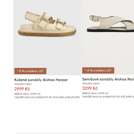
*-5 % s kódem: LST
*-5 % s kódem: LST
Semišové sandály Alohas Nal
Kožené sandály Alohas Harper
Aktuální cena:
Aktuální cena:
3299 Kč
2999 Kč
Běžná cena:
4999 Kč
Běžná cena:
4999 Kč
Nejnižší cena za posledních 30 dnů před 
Nejnižší cena za posledních 30 dnů před poskytnutím
slevy:
3399 Kč
slevy:
3299 Kč