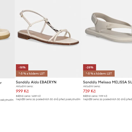
-16%
-26%
*-5 % s kódem: LST
*-5 % s kódem: LST
Sandály Aldo EBAERYN
r
Aktuální cena:
Aktuální cena:
999 Kč
739 Kč
Běžná cena:
1639 Kč
Běžná cena:
1199 Kč
Nejnižší cena za posledních 30 dnů před poskytnutím
Nejnižší cena za posledních 30 dnů pře
poskytnutím
slevy:
1199 Kč
slevy:
999 Kč