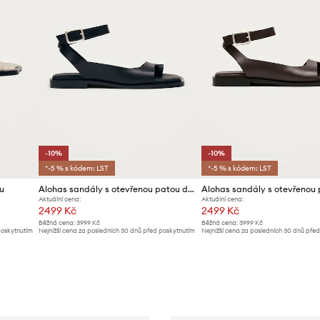
-10%
-10%
*-5 % s kódem: LST
*-5 % s kódem: LST
u
Alohas sandály s otevřenou patou dámské kožené Tebas
Aktuální cena:
Aktuální cena:
2499 Kč
2499 Kč
Běžná cena:
3999 Kč
Běžná cena:
3999 Kč
poskytnutím
Nejnižší cena za posledních 30 dnů před poskytnutím
Nejnižší cena za posledních 30 dnů pře
slevy:
2799 Kč
slevy:
2799 Kč