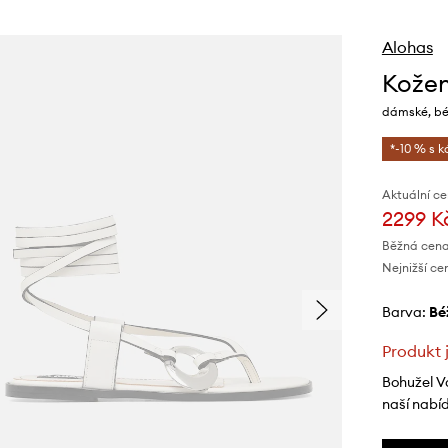
Alohas
Kožen
dámské, bé
*-10 % s 
Aktuální ce
2299 K
Běžná cena
Nejnižší ce
Barva:
b
Produkt 
Bohužel V
naší nabí