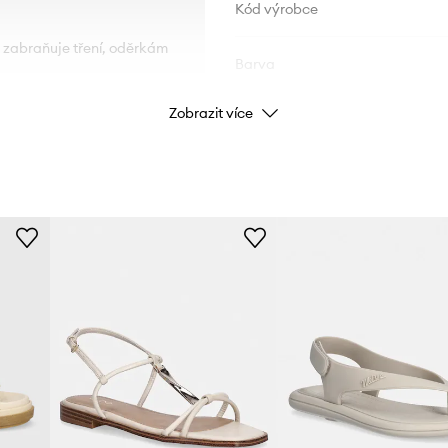
Kód výrobce
a zabraňuje tření, oděrkám
Barva
.
Zobrazit více
Značka
Výrobce
ID produktu