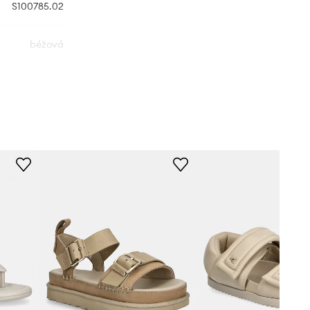
S100785.02
béžová
Alohas