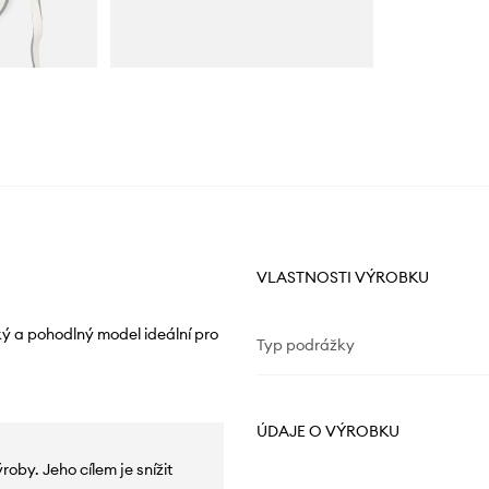
VLASTNOSTI VÝROBKU
ký a pohodlný model ideální pro
Typ podrážky
ÚDAJE O VÝROBKU
oby. Jeho cílem je snížit