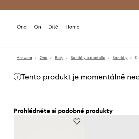
Premium Fashion Benefits
Doručení a vr
Ona
On
Dítě
Home
Answear
Ona
Boty
Sandály a pantofle
Sandály
Ko
Tento produkt je momentálně ne
Prohlédněte si podobné produkty