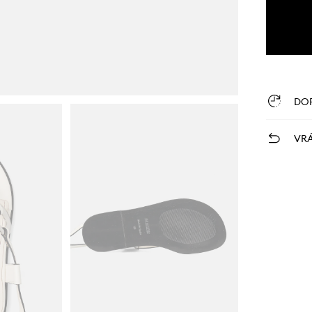
DO
VRÁ