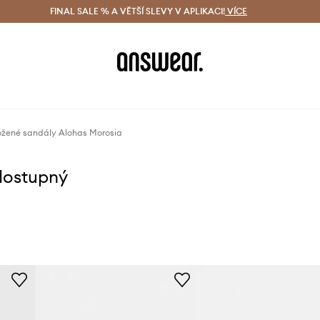
ácení zdarma (od 1800 Kč)
FINAL SALE % A VĚTŠÍ SLEVY V APLIKACI!
Doručení i do 24 h
VÍCE
Ušetřete s 
žené sandály Alohas Morosia
dostupný