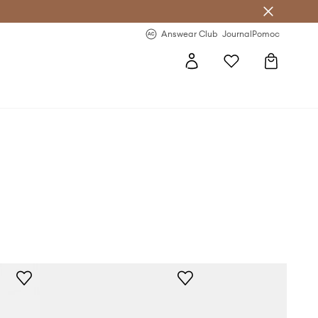
Answear Club
- 20 % na první objednávku
Answear Club
Journal
Pomoc