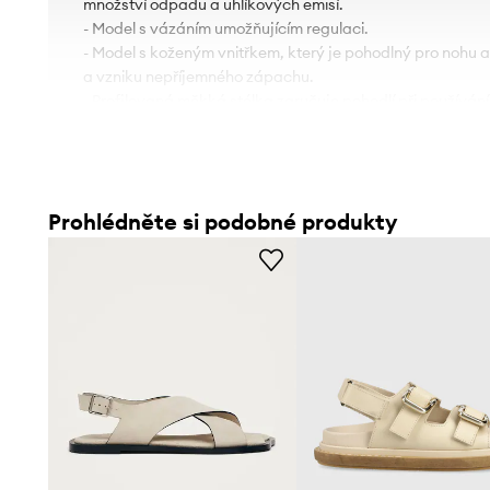
množství odpadu a uhlíkových emisí.
- Model s vázáním umožňujícím regulaci.
- Model s koženým vnitřkem, který je pohodlný pro nohu 
a vzniku nepříjemného zápachu.
- Profilovaná měkká stélka zaručuje pohodlí při používání
- Gumová podešev je trvalá a odolná proti poškození.
Prohlédněte si podobné produkty