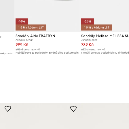
-16%
-26%
*-5 % s kódem: LST
*-5 % s kódem: LST
Sandály Aldo EBAERYN
r
Aktuální cena:
Aktuální cena:
999 Kč
739 Kč
Běžná cena:
1639 Kč
Běžná cena:
1199 Kč
Nejnižší cena za posledních 30 dnů před poskytnutím
Nejnižší cena za posledních 30 dnů pře
poskytnutím
slevy:
1199 Kč
slevy:
999 Kč