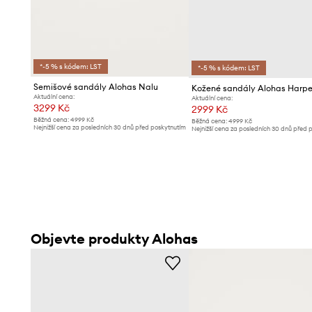
*-5 % s kódem: LST
*-5 % s kódem: LST
Semišové sandály Alohas Nalu
Kožené sandály Alohas Harpe
Aktuální cena:
Aktuální cena:
3299 Kč
2999 Kč
Běžná cena:
4999 Kč
Běžná cena:
4999 Kč
Nejnižší cena za posledních 30 dnů před poskytnutím
Nejnižší cena za posledních 30 dnů před 
slevy:
3399 Kč
slevy:
3299 Kč
Objevte produkty Alohas