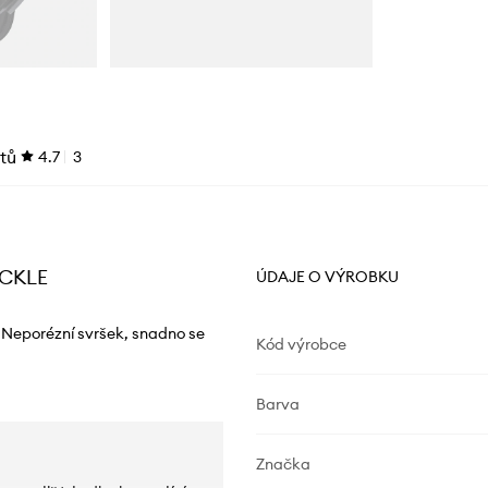
tů
4.7
3
UCKLE
ÚDAJE O VÝROBKU
. Neporézní svršek, snadno se
Kód výrobce
Barva
Značka