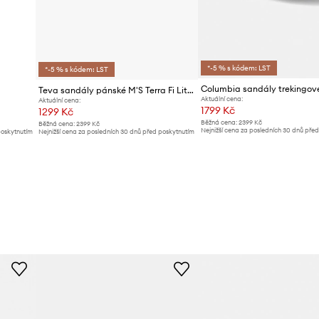
*-5 % s kódem: LST
*-5 % s kódem: LST
Teva sandály pánské M'S Terra Fi Lite
Aktuální cena:
Aktuální cena:
1799 Kč
1299 Kč
Běžná cena:
2399 Kč
Běžná cena:
2399 Kč
Nejnižší cena za posledních 30 dnů pře
poskytnutím
Nejnižší cena za posledních 30 dnů před poskytnutím
slevy:
1899 Kč
slevy:
1399 Kč