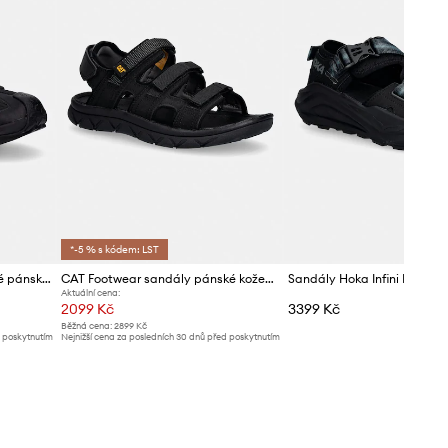
*-5 % s kódem: LST
Columbia sandály trekingové pánské PEAKFREAK RUSH
CAT Footwear sandály pánské kožené CADENT
Sandály Hoka Infini Hike TC
Aktuální cena:
2099 Kč
3399 Kč
Běžná cena:
2899 Kč
d poskytnutím
Nejnižší cena za posledních 30 dnů před poskytnutím
slevy:
2199 Kč