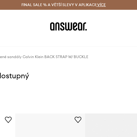
ácení zdarma (od 1800 Kč)
FINAL SALE % A VĚTŠÍ SLEVY V APLIKACI!
Doručení i do 24 h
VÍCE
Ušetřete s 
ené sandály Calvin Klein BACK STRAP W/ BUCKLE
dostupný