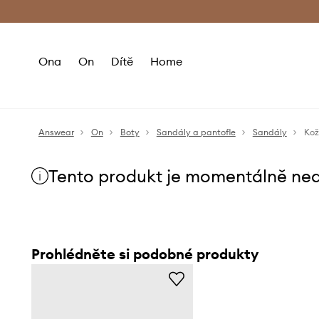
Premium Fashion Benefits
Doručení a vr
Ona
On
Dítě
Home
Answear
On
Boty
Sandály a pantofle
Sandály
Kož
Tento produkt je momentálně ne
Prohlédněte si podobné produkty