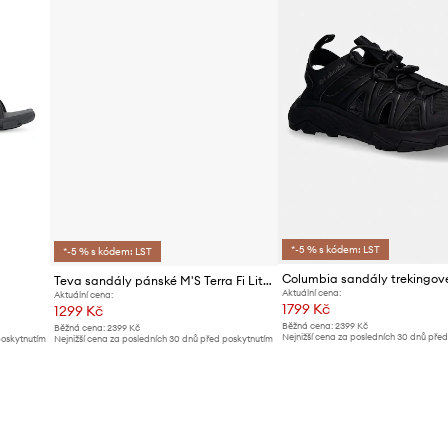
*-5 % s kódem: LST
*-5 % s kódem: LST
Teva sandály pánské M'S Terra Fi Lite
Aktuální cena:
Aktuální cena:
1799 Kč
1299 Kč
Běžná cena:
2399 Kč
Běžná cena:
2399 Kč
Nejnižší cena za posledních 30 dnů pře
poskytnutím
Nejnižší cena za posledních 30 dnů před poskytnutím
slevy:
1899 Kč
slevy:
1399 Kč