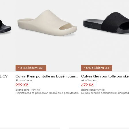
*-5 % s kódem: LST
*-5 % s kódem: LST
DE CV
Calvin Klein pantofle na bazén pánské
Aktuální cena:
Aktuální cena:
999 Kč
679 Kč
Běžná cena:
1799 Kč
Běžná cena:
999 Kč
Nejnižší cena za posledních 30 dnů před poskytnutím
Nejnižší cena za posledních 30 dnů pře
slevy:
1059 Kč
slevy:
709 Kč