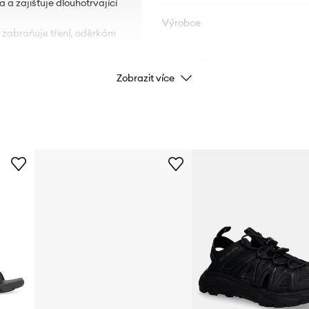
a zajišťuje dlouhotrvající
Výrobce
a zabraňuje tření, oděrkám
ID produktu
Zobrazit více