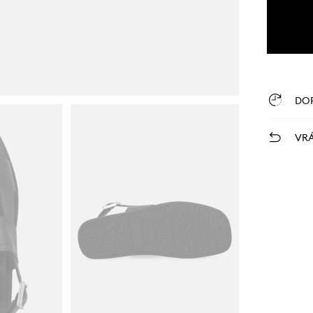
DO
VRÁ