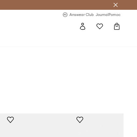
Answear Club
- 20 % na první objednávku
Answear Club
Journal
Pomoc