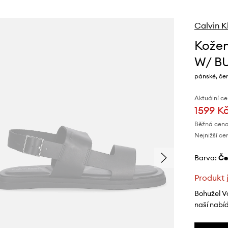
Calvin K
Kožen
W/ B
pánské, če
Aktuální ce
1599 K
Běžná cena
Nejnižší ce
Barva:
č
Produkt 
Bohužel V
naší nabí