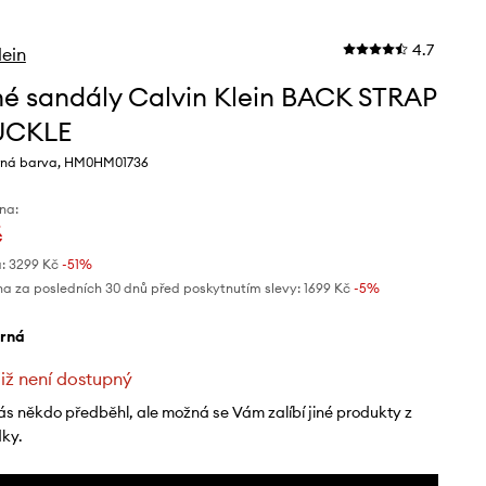
4.7
lein
é sandály Calvin Klein BACK STRAP
UCKLE
rná barva, HM0HM01736
na:
č
:
3299 Kč
-51%
na za posledních 30 dnů před poskytnutím slevy:
1699 Kč
 -5%
erná
již není dostupný
ás někdo předběhl, ale možná se Vám zalíbí jiné produkty z
dky.