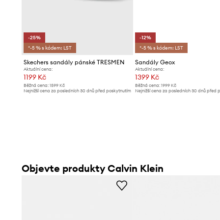
-25%
-12%
*-5 % s kódem: LST
*-5 % s kódem: LST
Skechers sandály pánské TRESMEN
Sandály Geox
Aktuální cena:
Aktuální cena:
1199 Kč
1399 Kč
Běžná cena:
1599 Kč
Běžná cena:
1999 Kč
Nejnižší cena za posledních 30 dnů před poskytnutím
Nejnižší cena za posledních 30 dnů před 
slevy:
1599 Kč
slevy:
1599 Kč
Objevte produkty Calvin Klein