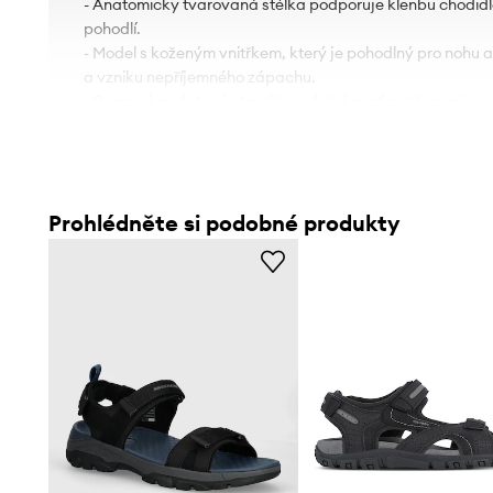
- Anatomicky tvarovaná stélka podporuje klenbu chodidla 
pohodlí.
- Model s koženým vnitřkem, který je pohodlný pro nohu 
a vzniku nepříjemného zápachu.
- Gumová podešev je trvalá a odolná proti poškození.
Prohlédněte si podobné produkty