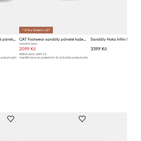
*-5 % s kódem: LST
Columbia sandály trekingové pánské PEAKFREAK RUSH
CAT Footwear sandály pánské kožené CADENT
Sandály Hoka Infini Hike TC
Aktuální cena:
2099 Kč
3399 Kč
Běžná cena:
2899 Kč
d poskytnutím
Nejnižší cena za posledních 30 dnů před poskytnutím
slevy:
2199 Kč