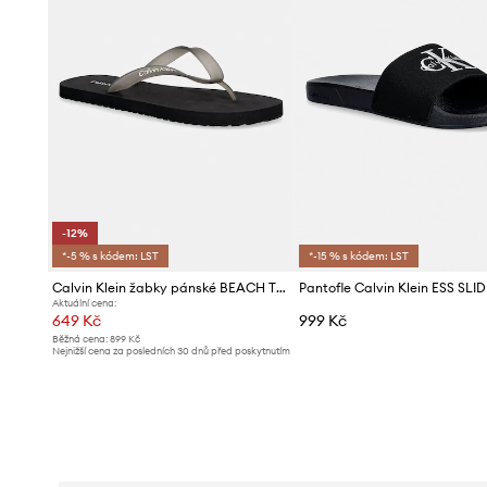
-12%
*-5 % s kódem: LST
*-15 % s kódem: LST
Calvin Klein žabky pánské BEACH THONG SLIDE
Pantofle Calvin Klein ESS SLI
Aktuální cena:
649 Kč
999 Kč
Běžná cena:
899 Kč
Nejnižší cena za posledních 30 dnů před poskytnutím
slevy:
739 Kč