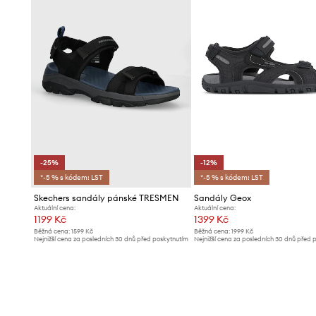
-25%
-12%
*-5 % s kódem: LST
*-5 % s kódem: LST
Skechers sandály pánské TRESMEN
Sandály Geox
Aktuální cena:
Aktuální cena:
1199 Kč
1399 Kč
Běžná cena:
1599 Kč
Běžná cena:
1999 Kč
Nejnižší cena za posledních 30 dnů před poskytnutím
Nejnižší cena za posledních 30 dnů před 
slevy:
1599 Kč
slevy:
1599 Kč